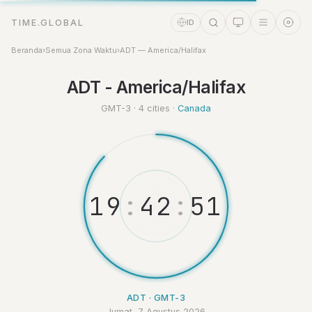
TIME.GLOBAL
ID
Beranda
›
Semua Zona Waktu
›
ADT — America/Halifax
Asisten Waktu
ADT - America/Halifax
Online
GMT-3 · 4 cities ·
Canada
1
9
:
4
2
:
5
2
ADT · GMT-3
Jumat, 7 Agustus 2026