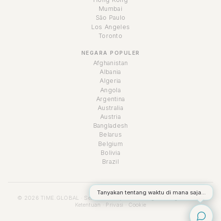
Mumbai
São Paulo
Los Angeles
Toronto
NEGARA POPULER
Afghanistan
Albania
Algeria
Angola
Argentina
Australia
Austria
Bangladesh
Belarus
Belgium
Bolivia
Brazil
Tanyakan tentang waktu di mana saja...
© 2026 TIME.GLOBAL · Semua hak cipta dilindungi undang-undang ·
Ketentuan
·
Privasi
·
Cookie