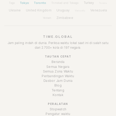
Tokyo
Toronto
Turkey
Togo
Trinidad and Tobago
Tuvalu
Ukraine
United Kingdom
Uruguay
Venezuela
Vanuatu
Zimbabwe
Yemen
TIME.GLOBAL
Jam paling indah di dunia. Periksa waktu lokal saat ini di salah satu
dari 2.700+ kota di 197 negara.
TAUTAN CEPAT
Beranda
Semua Negara
Semua Zona Waktu
Perbandingan Waktu
Dasbor Jam Dunia
Blog
Tentang
Kontak
PERALATAN
Stopwatch
Pengatur waktu