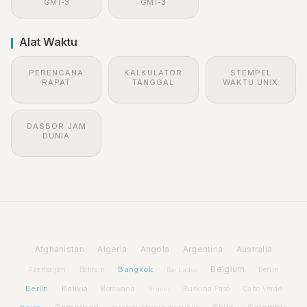
GMT-3
GMT-3
Alat Waktu
PERENCANA
KALKULATOR
STEMPEL
RAPAT
TANGGAL
WAKTU UNIX
DASBOR JAM
DUNIA
Afghanistan
Algeria
Angola
Argentina
Australia
Bangkok
Belgium
Azerbaijan
Benin
Bahrain
Barbados
Berlin
Bolivia
Botswana
Burkina Faso
Brunei
Cabo Verde