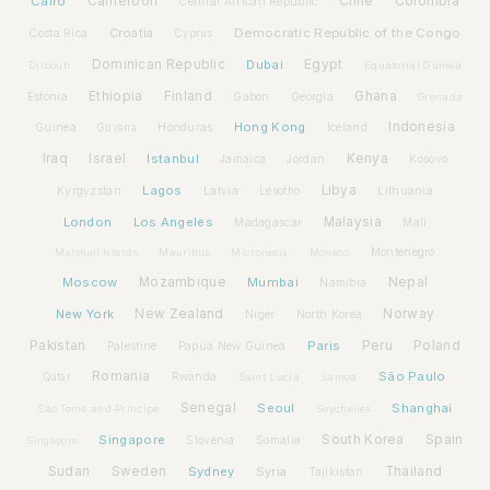
Cairo
Cameroon
Chile
Colombia
Central African Republic
Croatia
Democratic Republic of the Congo
Costa Rica
Cyprus
Dominican Republic
Dubai
Egypt
Djibouti
Equatorial Guinea
Ethiopia
Finland
Ghana
Estonia
Gabon
Georgia
Grenada
Hong Kong
Indonesia
Guinea
Honduras
Iceland
Guyana
Iraq
Israel
Istanbul
Kenya
Jamaica
Jordan
Kosovo
Lagos
Libya
Kyrgyzstan
Latvia
Lithuania
Lesotho
London
Los Angeles
Malaysia
Madagascar
Mali
Montenegro
Marshall Islands
Mauritius
Micronesia
Monaco
Moscow
Mozambique
Mumbai
Nepal
Namibia
New York
New Zealand
Norway
Niger
North Korea
Pakistan
Paris
Peru
Poland
Palestine
Papua New Guinea
Romania
São Paulo
Rwanda
Qatar
Saint Lucia
Samoa
Senegal
Seoul
Shanghai
São Tomé and Príncipe
Seychelles
Spain
Singapore
South Korea
Slovenia
Somalia
Singapore
Sudan
Sweden
Sydney
Syria
Thailand
Tajikistan