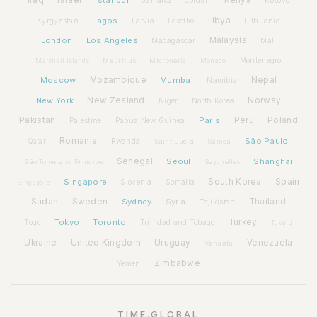
Lagos
Libya
Kyrgyzstan
Latvia
Lithuania
Lesotho
London
Los Angeles
Malaysia
Madagascar
Mali
Montenegro
Marshall Islands
Mauritius
Micronesia
Monaco
Moscow
Mozambique
Mumbai
Nepal
Namibia
New York
New Zealand
Norway
Niger
North Korea
Pakistan
Paris
Peru
Poland
Palestine
Papua New Guinea
Romania
São Paulo
Rwanda
Qatar
Saint Lucia
Samoa
Senegal
Seoul
Shanghai
São Tomé and Príncipe
Seychelles
Spain
Singapore
South Korea
Slovenia
Somalia
Singapore
Sudan
Sweden
Sydney
Syria
Thailand
Tajikistan
Tokyo
Toronto
Turkey
Togo
Trinidad and Tobago
Tuvalu
Ukraine
United Kingdom
Uruguay
Venezuela
Vanuatu
Zimbabwe
Yemen
TIME.GLOBAL