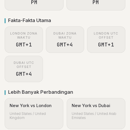
PM
PM
Fakta-Fakta Utama
LONDON ZONA
DUBAI ZONA
LONDON UTC
WAKTU
WAKTU
OFFSET
GMT+1
GMT+4
GMT+1
DUBAI UTC
OFFSET
GMT+4
Lebih Banyak Perbandingan
New York vs London
New York vs Dubai
United States / United
United States / United Arab
Kingdom
Emirates