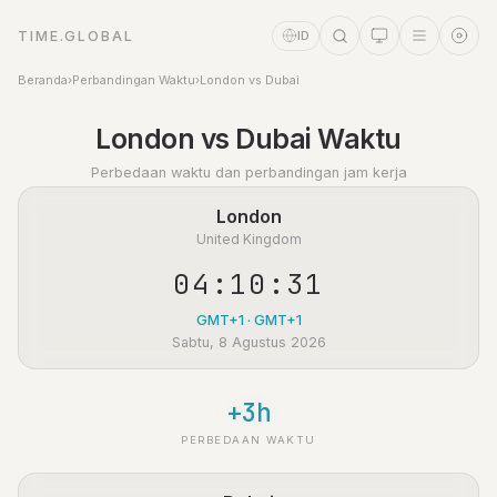
TIME.GLOBAL
ID
Beranda
›
Perbandingan Waktu
›
London vs Dubai
Asisten Waktu
London vs Dubai Waktu
Online
Perbedaan waktu dan perbandingan jam kerja
London
United Kingdom
04:10:31
GMT+1 · GMT+1
Sabtu, 8 Agustus 2026
+3h
PERBEDAAN WAKTU