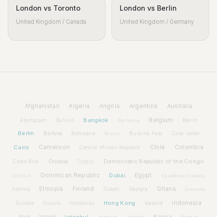
London vs Toronto
London vs Berlin
United Kingdom / Canada
United Kingdom / Germany
Afghanistan
Algeria
Angola
Argentina
Australia
Bangkok
Belgium
Azerbaijan
Benin
Bahrain
Barbados
Berlin
Bolivia
Botswana
Burkina Faso
Brunei
Cabo Verde
Cairo
Cameroon
Chile
Colombia
Central African Republic
Croatia
Democratic Republic of the Congo
Costa Rica
Cyprus
Dominican Republic
Dubai
Egypt
Djibouti
Equatorial Guinea
Ethiopia
Finland
Ghana
Estonia
Gabon
Georgia
Grenada
Hong Kong
Indonesia
Guinea
Honduras
Iceland
Guyana
Iraq
Israel
Istanbul
Kenya
Jamaica
Jordan
Kosovo