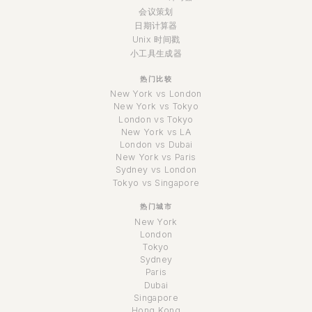
会议策划
日期计算器
Unix 时间戳
小工具生成器
热门比较
New York vs London
New York vs Tokyo
London vs Tokyo
New York vs LA
London vs Dubai
New York vs Paris
Sydney vs London
Tokyo vs Singapore
热门城市
New York
London
Tokyo
Sydney
Paris
Dubai
Singapore
Hong Kong