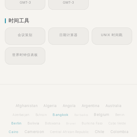
GMT-3
GMT-3
时间工具
会议策划
日期计算器
UNIX 时间戳
世界时钟仪表板
Afghanistan
Algeria
Angola
Argentina
Australia
Bangkok
Belgium
Azerbaijan
Benin
Bahrain
Barbados
Berlin
Bolivia
Botswana
Burkina Faso
Brunei
Cabo Verde
Cairo
Cameroon
Chile
Colombia
Central African Republic