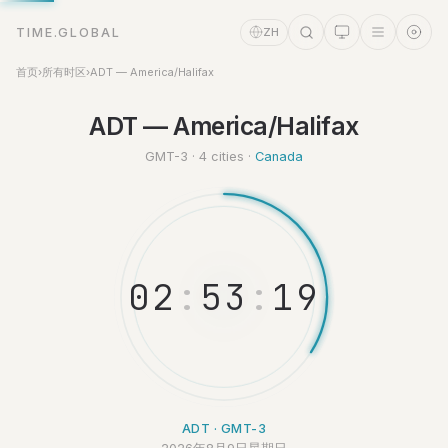
TIME.GLOBAL
ZH
首页
›
所有时区
›
ADT — America/Halifax
时间助理
ADT — America/Halifax
Online
GMT-3 · 4 cities ·
Canada
0
2
:
5
3
:
1
9
ADT · GMT-3