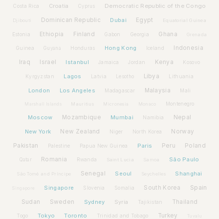
Croatia
Democratic Republic of the Congo
Costa Rica
Cyprus
Dominican Republic
Dubai
Egypt
Djibouti
Equatorial Guinea
Ethiopia
Finland
Ghana
Estonia
Gabon
Georgia
Grenada
Hong Kong
Indonesia
Guinea
Honduras
Iceland
Guyana
Iraq
Israel
Istanbul
Kenya
Jamaica
Jordan
Kosovo
Lagos
Libya
Kyrgyzstan
Latvia
Lithuania
Lesotho
London
Los Angeles
Malaysia
Madagascar
Mali
Montenegro
Marshall Islands
Mauritius
Micronesia
Monaco
Moscow
Mozambique
Mumbai
Nepal
Namibia
New York
New Zealand
Norway
Niger
North Korea
Pakistan
Paris
Peru
Poland
Palestine
Papua New Guinea
Romania
São Paulo
Rwanda
Qatar
Saint Lucia
Samoa
Senegal
Seoul
Shanghai
São Tomé and Príncipe
Seychelles
Spain
Singapore
South Korea
Slovenia
Somalia
Singapore
Sudan
Sweden
Sydney
Syria
Thailand
Tajikistan
Tokyo
Toronto
Turkey
Togo
Trinidad and Tobago
Tuvalu