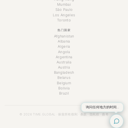
Mumbai
São Paulo
Los Angeles
Toronto
热门国家
Afghanistan
Albania
Algeria
Angola
Argentina
Australia
Austria
Bangladesh
Belarus
Belgium
Bolivia
Brazil
询问任何地方的时间...
© 2026 TIME.GLOBAL · 保留所有权利 ·
条款
·
隐私权
·
曲奇