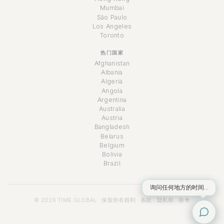
Mumbai
São Paulo
Los Angeles
Toronto
热门国家
Afghanistan
Albania
Algeria
Angola
Argentina
Australia
Austria
Bangladesh
Belarus
Belgium
Bolivia
Brazil
询问任何地方的时间...
© 2026 TIME.GLOBAL · 保留所有权利 ·
条款
·
隐私权
·
曲奇