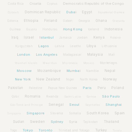
Croatia
Democratic Republic of the Congo
Costa Rica
Cyprus
Dominican Republic
Dubai
Egypt
Djibouti
Equatorial Guinea
Ethiopia
Finland
Ghana
Estonia
Gabon
Georgia
Grenada
Hong Kong
Indonesia
Guinea
Honduras
Iceland
Guyana
Iraq
Israel
Istanbul
Kenya
Jamaica
Jordan
Kosovo
Lagos
Libya
Kyrgyzstan
Latvia
Lithuania
Lesotho
London
Los Angeles
Malaysia
Madagascar
Mali
Montenegro
Marshall Islands
Mauritius
Micronesia
Monaco
Moscow
Mozambique
Mumbai
Nepal
Namibia
New York
New Zealand
Norway
Niger
North Korea
Pakistan
Paris
Peru
Poland
Palestine
Papua New Guinea
Romania
São Paulo
Rwanda
Qatar
Saint Lucia
Samoa
Senegal
Seoul
Shanghai
São Tomé and Príncipe
Seychelles
Spain
Singapore
South Korea
Slovenia
Somalia
Singapore
Sudan
Sweden
Sydney
Syria
Thailand
Tajikistan
Tokyo
Toronto
Turkey
Togo
Trinidad and Tobago
Tuvalu