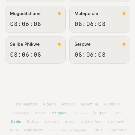
Mogoditshane
Molepolole
08:06:08
08:06:08
Selibe Phikwe
Serowe
08:06:08
08:06:08
Afghanistan
Algeria
Angola
Argentina
Australia
Bangkok
Belgium
Azerbaijan
Benin
Bahrain
Barbados
Berlin
Bolivia
Botswana
Burkina Faso
Brunei
Cabo Verde
Cairo
Cameroon
Chile
Colombia
Central African Republic