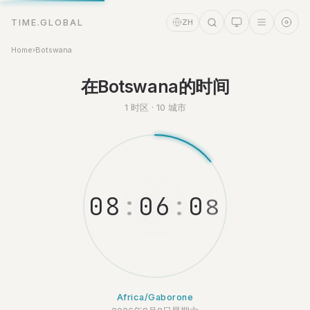
TIME.GLOBAL
ZH
Home
›
Botswana
时间助理
Online
在Botswana的时间
1 时区 · 10 城市
0
8
:
0
6
:
0
8
Africa/Gaborone