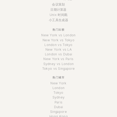
会议策划
日期计算器
Unix 时间戳
小工具生成器
热门比较
New York vs London
New York vs Tokyo
London vs Tokyo
New York vs LA
London vs Dubai
New York vs Paris
Sydney vs London
Tokyo vs Singapore
热门城市
New York
London
Tokyo
Sydney
Paris
Dubai
Singapore
Hong Kong