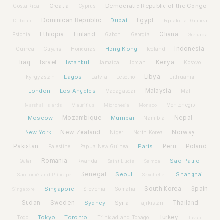
Croatia
Democratic Republic of the Congo
Costa Rica
Cyprus
Dominican Republic
Dubai
Egypt
Djibouti
Equatorial Guinea
Ethiopia
Finland
Ghana
Estonia
Gabon
Georgia
Grenada
Hong Kong
Indonesia
Guinea
Honduras
Iceland
Guyana
Iraq
Israel
Istanbul
Kenya
Jamaica
Jordan
Kosovo
Lagos
Libya
Kyrgyzstan
Latvia
Lithuania
Lesotho
London
Los Angeles
Malaysia
Madagascar
Mali
Montenegro
Marshall Islands
Mauritius
Micronesia
Monaco
Moscow
Mozambique
Mumbai
Nepal
Namibia
New York
New Zealand
Norway
Niger
North Korea
Pakistan
Paris
Peru
Poland
Palestine
Papua New Guinea
Romania
São Paulo
Rwanda
Qatar
Saint Lucia
Samoa
Senegal
Seoul
Shanghai
São Tomé and Príncipe
Seychelles
Spain
Singapore
South Korea
Slovenia
Somalia
Singapore
Sudan
Sweden
Sydney
Syria
Thailand
Tajikistan
Tokyo
Toronto
Turkey
Togo
Trinidad and Tobago
Tuvalu