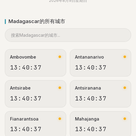
2026年8月9日星期日
Madagascar的所有城市
Ambovombe
Antananarivo
13:40:37
13:40:37
Antsirabe
Antsiranana
13:40:37
13:40:37
Fianarantsoa
Mahajanga
13:40:37
13:40:37