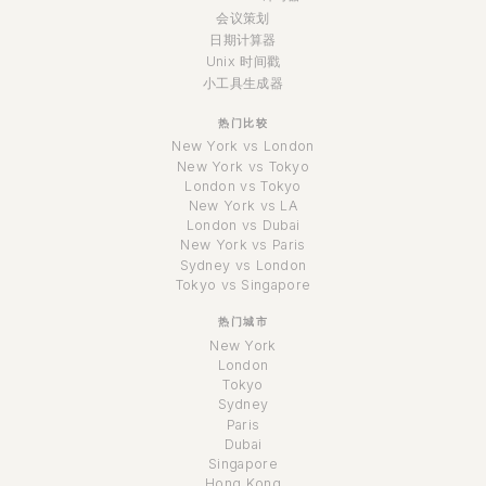
会议策划
日期计算器
Unix 时间戳
小工具生成器
热门比较
New York vs London
New York vs Tokyo
London vs Tokyo
New York vs LA
London vs Dubai
New York vs Paris
Sydney vs London
Tokyo vs Singapore
热门城市
New York
London
Tokyo
Sydney
Paris
Dubai
Singapore
Hong Kong