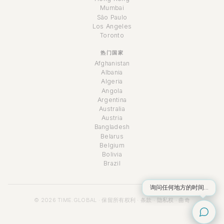
Mumbai
São Paulo
Los Angeles
Toronto
热门国家
Afghanistan
Albania
Algeria
Angola
Argentina
Australia
Austria
Bangladesh
Belarus
Belgium
Bolivia
Brazil
询问任何地方的时间...
© 2026 TIME.GLOBAL · 保留所有权利 ·
条款
·
隐私权
·
曲奇