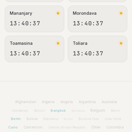
Mananjary
Morondava
13:40:37
13:40:37
Toamasina
Toliara
13:40:37
13:40:37
Afghanistan
Algeria
Angola
Argentina
Australia
Bangkok
Belgium
Azerbaijan
Benin
Bahrain
Barbados
Berlin
Bolivia
Botswana
Burkina Faso
Brunei
Cabo Verde
Cairo
Cameroon
Chile
Colombia
Central African Republic