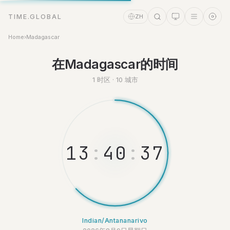
TIME.GLOBAL
ZH
Home
›
Madagascar
时间助理
Online
在Madagascar的时间
1 时区 · 10 城市
1
3
:
4
0
:
3
7
Indian/Antananarivo