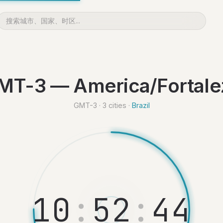
MT-3 — America/Fortale
GMT-3 · 3 cities ·
Brazil
1
0
:
5
2
:
4
5