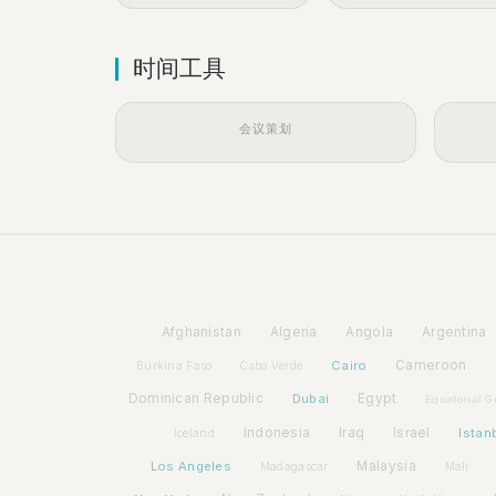
时间工具
会议策划
Afghanistan
Algeria
Angola
Argentina
Cairo
Cameroon
Burkina Faso
Cabo Verde
Dominican Republic
Dubai
Egypt
Equatorial G
Indonesia
Iraq
Israel
Istan
Iceland
Los Angeles
Malaysia
Madagascar
Mali