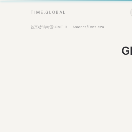
TIME.GLOBAL
首页
›
所有时区
›
GMT-3 — America/Fortaleza
G