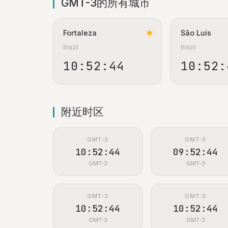
GMT-3的所有城市
Fortaleza
São Luís
Brazil
Brazil
10:52:45
10:52:
附近时区
GMT-3
GMT-3
10:52:45
09:52:45
GMT-3
GMT-3
GMT-3
GMT-3
10:52:45
10:52:45
GMT-3
GMT-3