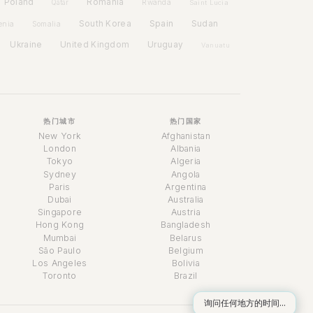
Poland
Romania
Rwanda
Qatar
Saint Lucia
Spain
South Korea
Sudan
enia
Somalia
Ukraine
United Kingdom
Uruguay
Vanuatu
热门城市
热门国家
New York
Afghanistan
London
Albania
Tokyo
Algeria
Sydney
Angola
Paris
Argentina
Dubai
Australia
Singapore
Austria
时间助理
Hong Kong
Bangladesh
Online
Mumbai
Belarus
São Paulo
Belgium
Los Angeles
Bolivia
Toronto
Brazil
询问任何地方的时间...