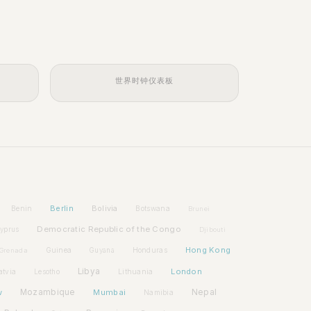
世界时钟仪表板
Berlin
Bolivia
Benin
Botswana
Brunei
Democratic Republic of the Congo
yprus
Djibouti
Hong Kong
Guinea
Honduras
Grenada
Guyana
Libya
London
atvia
Lithuania
Lesotho
w
Mozambique
Mumbai
Nepal
Namibia