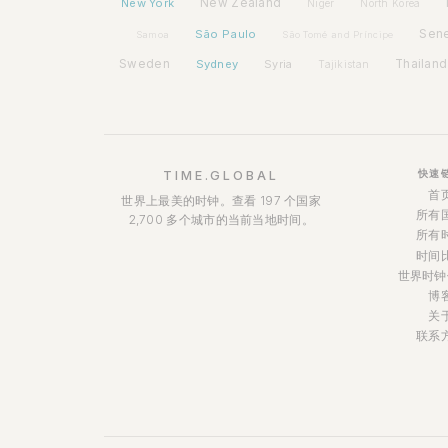
New York
New Zealand
Niger
North Korea
São Paulo
Sen
Samoa
São Tomé and Príncipe
Sweden
Sydney
Syria
Thailand
Tajikistan
快速
TIME.GLOBAL
首
世界上最美的时钟。查看 197 个国家
所有
2,700 多个城市的当前当地时间。
所有
时间
世界时钟
博
关
联系