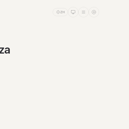
ZH
za