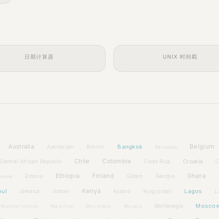
日期计算器
UNIX 时间戳
Australia
Bangkok
Belgium
Azerbaijan
Bahrain
Barbados
Chile
Colombia
Croatia
Central African Republic
Costa Rica
C
Ethiopia
Finland
Ghana
Estonia
Gabon
Georgia
uinea
bul
Kenya
Lagos
Jamaica
Jordan
Kosovo
Kyrgyzstan
L
Mosco
Montenegro
Marshall Islands
Mauritius
Micronesia
Monaco