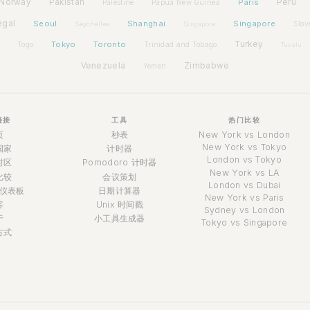
Norway
Pakistan
Paris
Peru
Palestine
Papua New Guinea
egal
Seoul
Shanghai
Singapore
Slov
Seychelles
Singapore
Tokyo
Toronto
Turkey
Togo
Trinidad and Tobago
Tuvalu
Venezuela
Zimbabwe
Yemen
链接
工具
热门比较
页
秒表
New York vs London
New York vs Tokyo
国家
计时器
London vs Tokyo
时区
Pomodoro 计时器
New York vs LA
比较
会议策划
London vs Dubai
仪表板
日期计算器
New York vs Paris
客
Unix 时间戳
Sydney vs London
于
小工具生成器
Tokyo vs Singapore
方式