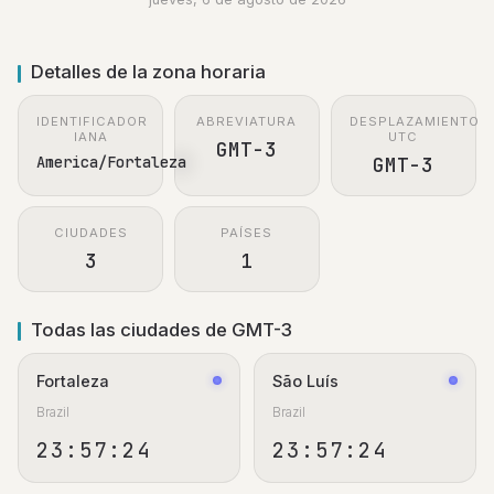
Detalles de la zona horaria
IDENTIFICADOR
ABREVIATURA
DESPLAZAMIENTO
IANA
UTC
GMT-3
America/Fortaleza
GMT-3
CIUDADES
PAÍSES
3
1
Todas las ciudades de GMT-3
Fortaleza
São Luís
Brazil
Brazil
23:57:25
23:57:25