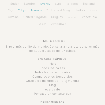
Sudan
Sweden
Sydney
Syria
Thailand
Tajikistan
Tokyo
Toronto
Turkey
Togo
Trinidad and Tobago
Tuvalu
Ukraine
United Kingdom
Uruguay
Venezuela
Vanuatu
Zimbabwe
Yemen
TIME.GLOBAL
El reloj más bonito del mundo. Consulta la hora local actual en más
de 2.700 ciudades de 197 países.
ENLACES RÁPIDOS
Inicio
Todos los países
Todas las zonas horarias
Comparaciones temporales
Cuadro de mandos del reloj mundial
Blog
Acerca de
Póngase en contacto con
HERRAMIENTAS