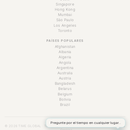
Singapore
Hong Kong
Mumbai
São Paulo
Los Angeles
Toronto
PAÍSES POPULARES
Afghanistan
Albania
Algeria
Angola
Argentina
Australia
Austria
Bangladesh
Belarus
Belgium
Bolivia
Brazil
Pregunte por el tiempo en cualquier lugar...
© 2026 TIME.GLOBAL · Todos los derechos reservados ·
Términos
·
Privacidad
·
Cookies