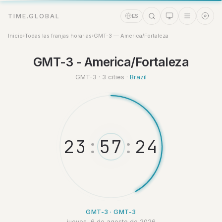
TIME.GLOBAL
ES
Inicio
›
Todas las franjas horarias
›
GMT-3 — America/Fortaleza
Asistente de tiempo
GMT-3 - America/Fortaleza
Online
GMT-3 · 3 cities ·
Brazil
2
3
:
5
7
:
2
5
GMT-3 · GMT-3
jueves, 6 de agosto de 2026