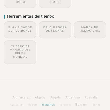
GMT-3
GMT-3
Herramientas del tiempo
PLANIFICADOR
CALCULADORA
MARCA DE
DE REUNIONES
DE FECHAS
TIEMPO UNIX
CUADRO DE
MANDOS DEL
RELOJ
MUNDIAL
Afghanistan
Algeria
Angola
Argentina
Australia
Bangkok
Belgium
Azerbaijan
Benin
Bahrain
Barbados