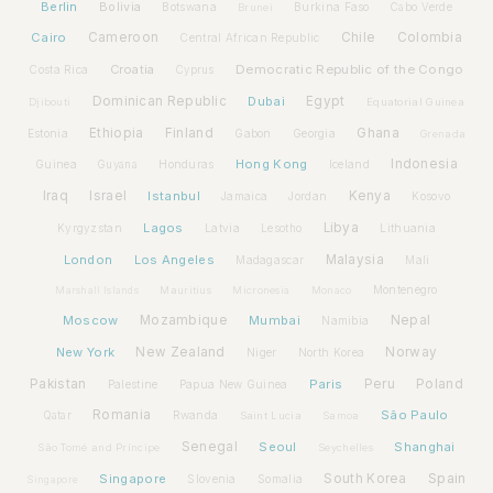
Berlin
Bolivia
Botswana
Burkina Faso
Brunei
Cabo Verde
Cairo
Cameroon
Chile
Colombia
Central African Republic
Croatia
Democratic Republic of the Congo
Costa Rica
Cyprus
Dominican Republic
Dubai
Egypt
Djibouti
Equatorial Guinea
Ethiopia
Finland
Ghana
Estonia
Gabon
Georgia
Grenada
Hong Kong
Indonesia
Guinea
Honduras
Iceland
Guyana
Iraq
Israel
Istanbul
Kenya
Jamaica
Jordan
Kosovo
Lagos
Libya
Kyrgyzstan
Latvia
Lithuania
Lesotho
London
Los Angeles
Malaysia
Madagascar
Mali
Montenegro
Marshall Islands
Mauritius
Micronesia
Monaco
Moscow
Mozambique
Mumbai
Nepal
Namibia
New York
New Zealand
Norway
Niger
North Korea
Pakistan
Paris
Peru
Poland
Palestine
Papua New Guinea
Romania
São Paulo
Rwanda
Qatar
Saint Lucia
Samoa
Senegal
Seoul
Shanghai
São Tomé and Príncipe
Seychelles
Spain
Singapore
South Korea
Slovenia
Somalia
Singapore