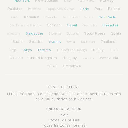
New York
New Zealand
Norway
Niger
North Korea
Pakistan
Paris
Peru
Poland
Palestine
Papua New Guinea
Romania
São Paulo
Rwanda
Qatar
Saint Lucia
Samoa
Senegal
Seoul
Shanghai
São Tomé and Príncipe
Seychelles
Spain
Singapore
South Korea
Slovenia
Somalia
Singapore
Sudan
Sweden
Sydney
Syria
Thailand
Tajikistan
Tokyo
Toronto
Turkey
Togo
Trinidad and Tobago
Tuvalu
Ukraine
United Kingdom
Uruguay
Venezuela
Vanuatu
Zimbabwe
Yemen
TIME.GLOBAL
El reloj más bonito del mundo. Consulta la hora local actual en más
de 2.700 ciudades de 197 países.
ENLACES RÁPIDOS
Inicio
Todos los países
Todas las zonas horarias