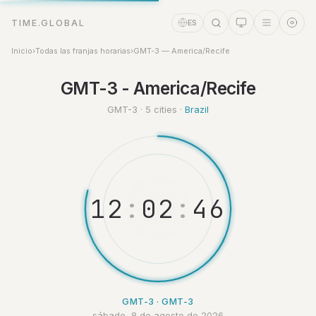
TIME.GLOBAL
ES
Inicio
›
Todas las franjas horarias
›
GMT-3 — America/Recife
Asistente de tiempo
GMT-3 - America/Recife
Online
GMT-3 · 5 cities ·
Brazil
1
2
:
0
2
:
4
7
GMT-3 · GMT-3
sábado, 8 de agosto de 2026