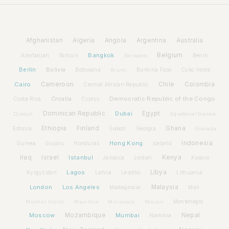
Afghanistan
Algeria
Angola
Argentina
Australia
Bangkok
Belgium
Azerbaijan
Benin
Bahrain
Barbados
Berlin
Bolivia
Botswana
Burkina Faso
Brunei
Cabo Verde
Cairo
Cameroon
Chile
Colombia
Central African Republic
Croatia
Democratic Republic of the Congo
Costa Rica
Cyprus
Dominican Republic
Dubai
Egypt
Djibouti
Equatorial Guinea
Ethiopia
Finland
Ghana
Estonia
Gabon
Georgia
Grenada
Hong Kong
Indonesia
Guinea
Honduras
Iceland
Guyana
Iraq
Israel
Istanbul
Kenya
Jamaica
Jordan
Kosovo
Lagos
Libya
Kyrgyzstan
Latvia
Lithuania
Lesotho
London
Los Angeles
Malaysia
Madagascar
Mali
Montenegro
Marshall Islands
Mauritius
Micronesia
Monaco
Moscow
Mozambique
Mumbai
Nepal
Namibia