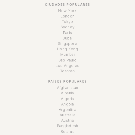
CIUDADES POPULARES
New York
London
Tokyo
Sydney
Paris
Dubai
Singapore
Hong Kong
Mumbai
São Paulo
Los Angeles
Toronto
PAÍSES POPULARES
Afghanistan
Albania
Algeria
Angola
Argentina
Australia
Austria
Bangladesh
Belarus