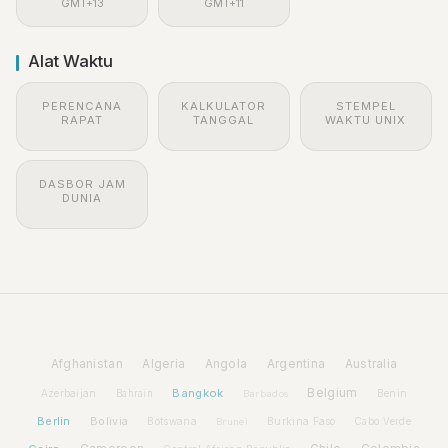
GMT+13
GMT+11
Alat Waktu
PERENCANA
KALKULATOR
STEMPEL
RAPAT
TANGGAL
WAKTU UNIX
DASBOR JAM
DUNIA
Afghanistan
Algeria
Angola
Argentina
Australia
Bangkok
Belgium
Azerbaijan
Benin
Bahrain
Barbados
Berlin
Bolivia
Botswana
Burkina Faso
Brunei
Cabo Verde