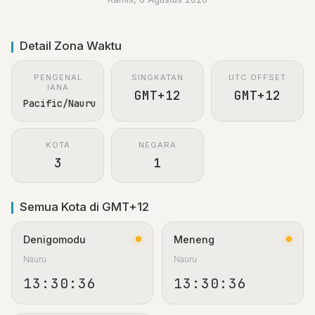
Detail Zona Waktu
PENGENAL
SINGKATAN
UTC OFFSET
IANA
GMT+12
GMT+12
Pacific/Nauru
KOTA
NEGARA
3
1
Semua Kota di GMT+12
Denigomodu
Meneng
Nauru
Nauru
13:30:37
13:30:37