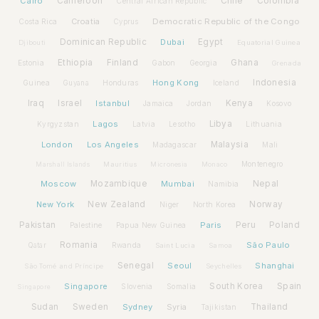
Cairo
Cameroon
Chile
Colombia
Central African Republic
Croatia
Democratic Republic of the Congo
Costa Rica
Cyprus
Dominican Republic
Dubai
Egypt
Djibouti
Equatorial Guinea
Ethiopia
Finland
Ghana
Estonia
Gabon
Georgia
Grenada
Hong Kong
Indonesia
Guinea
Honduras
Iceland
Guyana
Iraq
Israel
Istanbul
Kenya
Jamaica
Jordan
Kosovo
Lagos
Libya
Kyrgyzstan
Latvia
Lithuania
Lesotho
London
Los Angeles
Malaysia
Madagascar
Mali
Montenegro
Marshall Islands
Mauritius
Micronesia
Monaco
Moscow
Mozambique
Mumbai
Nepal
Namibia
New York
New Zealand
Norway
Niger
North Korea
Pakistan
Paris
Peru
Poland
Palestine
Papua New Guinea
Romania
São Paulo
Rwanda
Qatar
Saint Lucia
Samoa
Senegal
Seoul
Shanghai
São Tomé and Príncipe
Seychelles
Spain
Singapore
South Korea
Slovenia
Somalia
Singapore
Sudan
Sweden
Sydney
Syria
Thailand
Tajikistan