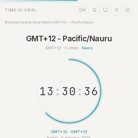
TIME.GLOBAL
ID
Beranda
›
Semua Zona Waktu
›
GMT+12 — Pacific/Nauru
Asisten Waktu
GMT+12 - Pacific/Nauru
Online
GMT+12 · 3 cities ·
Nauru
1
3
:
3
0
:
3
GMT+12 · GMT+12
Kamis, 6 Agustus 2026