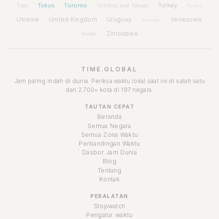
Tokyo
Toronto
Turkey
Togo
Trinidad and Tobago
Tuvalu
Ukraine
United Kingdom
Uruguay
Venezuela
Vanuatu
Zimbabwe
Yemen
TIME.GLOBAL
Jam paling indah di dunia. Periksa waktu lokal saat ini di salah satu
dari 2.700+ kota di 197 negara.
TAUTAN CEPAT
Beranda
Semua Negara
Semua Zona Waktu
Perbandingan Waktu
Dasbor Jam Dunia
Blog
Tentang
Kontak
PERALATAN
Stopwatch
Pengatur waktu