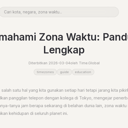
mahami Zona Waktu: Pand
Lengkap
Diterbitkan 2026-03-04
oleh Time.Global
timezones
guide
education
salah satu hal yang kita gunakan setiap hari tetapi jarang kita piki
kan panggilan telepon dengan kolega di Tokyo, mengejar pener
anya-tanya jam berapa sekarang di belahan dunia lain, zona wakt
kan kehidupan di seluruh planet ini.