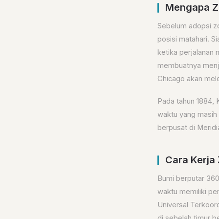
Mengapa Z
Sebelum adopsi zo
posisi matahari. Si
ketika perjalanan 
membuatnya menjad
Chicago akan mele
Pada tahun 1884, 
waktu yang masih k
berpusat di Merid
Cara Kerja
Bumi berputar 360 
waktu memiliki pe
Universal Terkoor
di sebelah timur 