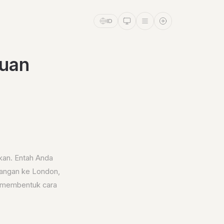
ID
uan
rkan. Entah Anda
bangan ke London,
u membentuk cara