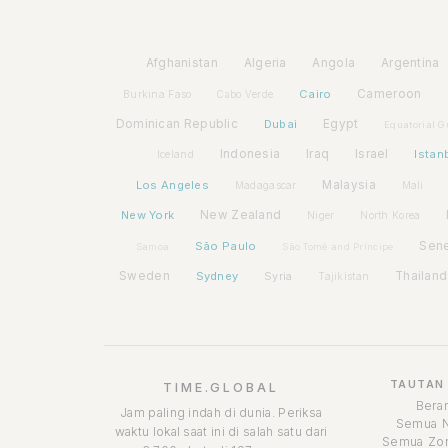
Afghanistan
Algeria
Angola
Argentina
Cairo
Cameroon
Burkina Faso
Cabo Verde
Dominican Republic
Dubai
Egypt
Equatorial G
Indonesia
Iraq
Israel
Istan
Iceland
Los Angeles
Malaysia
Madagascar
Mali
New York
New Zealand
Niger
North Korea
São Paulo
Sen
Samoa
São Tomé and Príncipe
Sweden
Sydney
Syria
Thailand
Tajikistan
TAUTAN
TIME.GLOBAL
Bera
Jam paling indah di dunia. Periksa
Semua 
waktu lokal saat ini di salah satu dari
Semua Zon