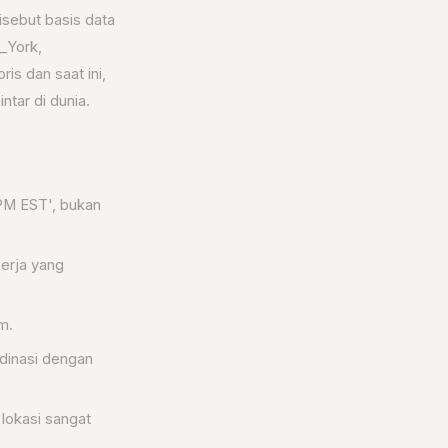
isebut basis data
_York,
is dan saat ini,
tar di dunia.
 PM EST', bukan
erja yang
m.
dinasi dengan
lokasi sangat