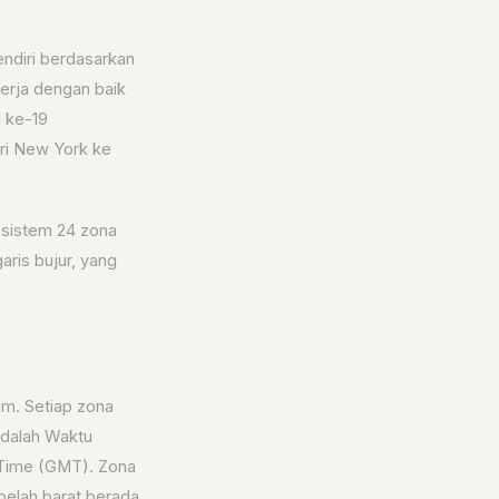
ndiri berdasarkan
ekerja dengan baik
d ke-19
ri New York ke
 sistem 24 zona
ris bujur, yang
am. Setiap zona
adalah Waktu
 Time (GMT). Zona
belah barat berada