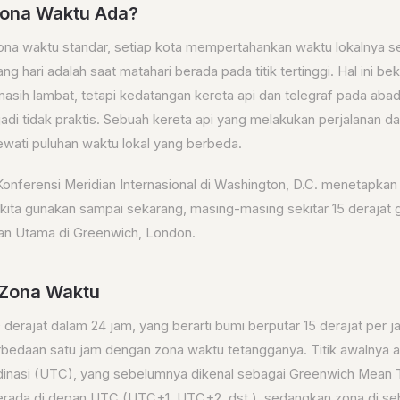
ona Waktu Ada?
na waktu standar, setiap kota mempertahankan waktu lokalnya se
ang hari adalah saat matahari berada pada titik tertinggi. Hal ini b
masih lambat, tetapi kedatangan kereta api dan telegraf pada aba
i tidak praktis. Sebuah kereta api yang melakukan perjalanan da
wati puluhan waktu lokal yang berbeda.
Konferensi Meridian Internasional di Washington, D.C. menetapkan
ita gunakan sampai sekarang, masing-masing sekitar 15 derajat ga
ian Utama di Greenwich, London.
 Zona Waktu
derajat dalam 24 jam, yang berarti bumi berputar 15 derajat per j
rbedaan satu jam dengan zona waktu tetangganya. Titik awalnya 
dinasi (UTC), yang sebelumnya dikenal sebagai Greenwich Mean
berada di depan UTC (UTC+1, UTC+2, dst.), sedangkan zona di se