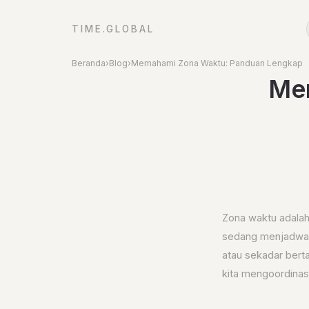
TIME.GLOBAL
Beranda
›
Blog
›
Memahami Zona Waktu: Panduan Lengkap
Me
Zona waktu adalah 
sedang menjadwal
atau sekadar bert
kita mengoordinasi