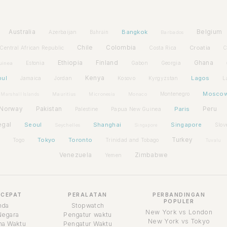
Australia
Bangkok
Belgium
Azerbaijan
Bahrain
Barbados
Chile
Colombia
Croatia
Central African Republic
Costa Rica
C
Ethiopia
Finland
Ghana
Estonia
Gabon
Georgia
uinea
bul
Kenya
Lagos
Jamaica
Jordan
Kosovo
Kyrgyzstan
L
Mosco
Montenegro
Marshall Islands
Mauritius
Micronesia
Monaco
Norway
Pakistan
Paris
Peru
Palestine
Papua New Guinea
egal
Seoul
Shanghai
Singapore
Slov
Seychelles
Singapore
Tokyo
Toronto
Turkey
Togo
Trinidad and Tobago
Tuvalu
Venezuela
Zimbabwe
Yemen
 CEPAT
PERALATAN
PERBANDINGAN
POPULER
nda
Stopwatch
New York vs London
Negara
Pengatur waktu
New York vs Tokyo
a Waktu
Pengatur Waktu