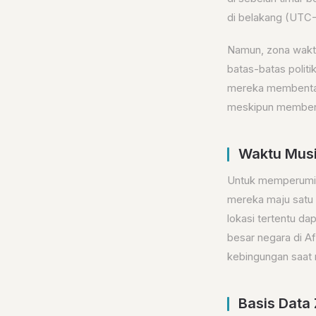
di belakang (UTC-1
Namun, zona waktu 
batas-batas politi
mereka membentan
meskipun membent
Waktu Musi
Untuk memperumit
mereka maju satu 
lokasi tertentu d
besar negara di A
kebingungan saat 
Basis Data