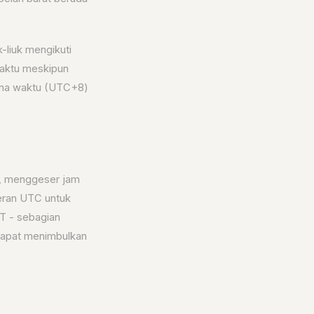
-liuk mengikuti
waktu meskipun
ona waktu (UTC+8)
), menggeser jam
seran UTC untuk
T - sebagian
 dapat menimbulkan