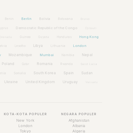
Berlin
Bolivia
Benin
Botswana
Brunei
Democratic Republic of the Congo
yprus
Djibouti
Hong Kong
Guinea
Honduras
Grenada
Guyana
Libya
London
atvia
Lithuania
Lesotho
w
Mozambique
Mumbai
Nepal
Namibia
Poland
Romania
Rwanda
Qatar
Saint Lucia
Spain
South Korea
Sudan
enia
Somalia
Ukraine
United Kingdom
Uruguay
Vanuatu
KOTA-KOTA POPULER
NEGARA POPULER
New York
Afghanistan
London
Albania
Tokyo
Algeria