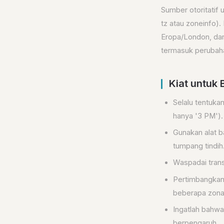
Sumber otoritatif
tz atau zoneinfo).
Eropa/London, dan 
termasuk perubaha
Kiat untuk 
Selalu tentuka
hanya '3 PM').
Gunakan alat b
tumpang tindih
Waspadai trans
Pertimbangkan
beberapa zona
Ingatlah bahwa
berpengaruh.