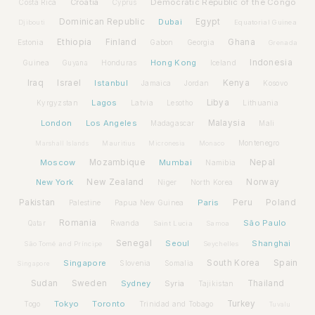
Croatia
Democratic Republic of the Congo
Costa Rica
Cyprus
Dominican Republic
Dubai
Egypt
Djibouti
Equatorial Guinea
Ethiopia
Finland
Ghana
Estonia
Gabon
Georgia
Grenada
Hong Kong
Indonesia
Guinea
Honduras
Iceland
Guyana
Iraq
Israel
Istanbul
Kenya
Jamaica
Jordan
Kosovo
Lagos
Libya
Kyrgyzstan
Latvia
Lithuania
Lesotho
London
Los Angeles
Malaysia
Madagascar
Mali
Montenegro
Marshall Islands
Mauritius
Micronesia
Monaco
Moscow
Mozambique
Mumbai
Nepal
Namibia
New York
New Zealand
Norway
Niger
North Korea
Pakistan
Paris
Peru
Poland
Palestine
Papua New Guinea
Romania
São Paulo
Rwanda
Qatar
Saint Lucia
Samoa
Senegal
Seoul
Shanghai
São Tomé and Príncipe
Seychelles
Spain
Singapore
South Korea
Slovenia
Somalia
Singapore
Sudan
Sweden
Sydney
Syria
Thailand
Tajikistan
Tokyo
Toronto
Turkey
Togo
Trinidad and Tobago
Tuvalu