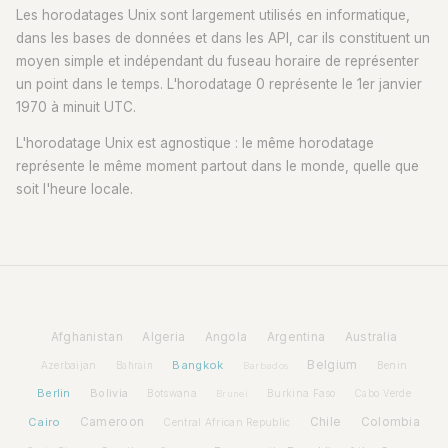
Les horodatages Unix sont largement utilisés en informatique,
dans les bases de données et dans les API, car ils constituent un
moyen simple et indépendant du fuseau horaire de représenter
un point dans le temps. L'horodatage 0 représente le 1er janvier
1970 à minuit UTC.
L'horodatage Unix est agnostique : le même horodatage
représente le même moment partout dans le monde, quelle que
soit l'heure locale.
Afghanistan
Algeria
Angola
Argentina
Australia
Bangkok
Belgium
Azerbaijan
Benin
Bahrain
Barbados
Berlin
Bolivia
Botswana
Burkina Faso
Brunei
Cabo Verde
Cairo
Cameroon
Chile
Colombia
Central African Republic