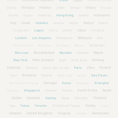
Dominican Republic
Dubai
Egypt
Djibouti
Equatorial Guinea
Ethiopia
Finland
Ghana
Estonia
Gabon
Georgia
Grenada
Hong Kong
Indonesia
Guinea
Honduras
Iceland
Guyana
Iraq
Israel
Istanbul
Kenya
Jamaica
Jordan
Kosovo
Lagos
Libya
Kyrgyzstan
Latvia
Lithuania
Lesotho
London
Los Angeles
Malaysia
Madagascar
Mali
Montenegro
Marshall Islands
Mauritius
Micronesia
Monaco
Moscow
Mozambique
Mumbai
Nepal
Namibia
New York
New Zealand
Norway
Niger
North Korea
Pakistan
Paris
Peru
Poland
Palestine
Papua New Guinea
Romania
São Paulo
Rwanda
Qatar
Saint Lucia
Samoa
Senegal
Seoul
Shanghai
São Tomé and Príncipe
Seychelles
Spain
Singapore
South Korea
Slovenia
Somalia
Singapore
Sudan
Sweden
Sydney
Syria
Thailand
Tajikistan
Tokyo
Toronto
Turkey
Togo
Trinidad and Tobago
Tuvalu
Ukraine
United Kingdom
Uruguay
Venezuela
Vanuatu