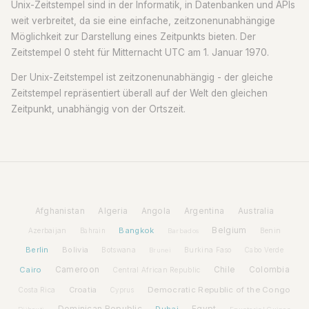
Unix-Zeitstempel sind in der Informatik, in Datenbanken und APIs
weit verbreitet, da sie eine einfache, zeitzonenunabhängige
Möglichkeit zur Darstellung eines Zeitpunkts bieten. Der
Zeitstempel 0 steht für Mitternacht UTC am 1. Januar 1970.
Der Unix-Zeitstempel ist zeitzonenunabhängig - der gleiche
Zeitstempel repräsentiert überall auf der Welt den gleichen
Zeitpunkt, unabhängig von der Ortszeit.
Afghanistan
Algeria
Angola
Argentina
Australia
Bangkok
Belgium
Azerbaijan
Benin
Bahrain
Barbados
Berlin
Bolivia
Botswana
Burkina Faso
Brunei
Cabo Verde
Cairo
Cameroon
Chile
Colombia
Central African Republic
Croatia
Democratic Republic of the Congo
Costa Rica
Cyprus