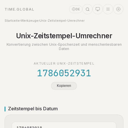
TIME.GLOBAL
DE
Startseite
›
Werkzeuge
›
Unix-Zeitstempel-Umrechner
Zeitassistent
Unix-Zeitstempel-Umrechner
Online
Konvertierung zwischen Unix-Epochenzeit und menschenlesbaren
Daten
AKTUELLER UNIX-ZEITSTEMPEL
1786052931
Kopieren
Zeitstempel bis Datum