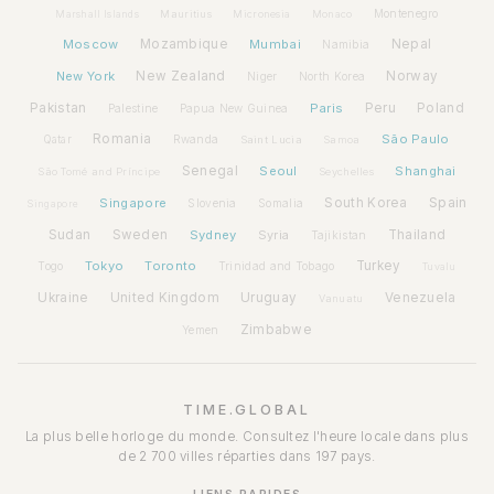
Montenegro
Marshall Islands
Mauritius
Micronesia
Monaco
Moscow
Mozambique
Mumbai
Nepal
Namibia
New York
New Zealand
Norway
Niger
North Korea
Pakistan
Paris
Peru
Poland
Palestine
Papua New Guinea
Romania
São Paulo
Rwanda
Qatar
Saint Lucia
Samoa
Senegal
Seoul
Shanghai
São Tomé and Príncipe
Seychelles
Spain
Singapore
South Korea
Slovenia
Somalia
Singapore
Sudan
Sweden
Sydney
Syria
Thailand
Tajikistan
Tokyo
Toronto
Turkey
Togo
Trinidad and Tobago
Tuvalu
Ukraine
United Kingdom
Uruguay
Venezuela
Vanuatu
Zimbabwe
Yemen
TIME.GLOBAL
La plus belle horloge du monde. Consultez l'heure locale dans plus
de 2 700 villes réparties dans 197 pays.