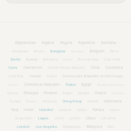
Afghanistan
Algeria
Angola
Argentina
Australia
Bangkok
Belgium
Azerbaijan
Benin
Bahrain
Barbados
Berlin
Bolivia
Botswana
Burkina Faso
Brunei
Cabo Verde
Cairo
Cameroon
Chile
Colombia
Central African Republic
Croatia
Democratic Republic of the Congo
Costa Rica
Cyprus
Dominican Republic
Dubai
Egypt
Djibouti
Equatorial Guinea
Ethiopia
Finland
Ghana
Estonia
Gabon
Georgia
Grenada
Hong Kong
Indonesia
Guinea
Honduras
Iceland
Guyana
Iraq
Israel
Istanbul
Kenya
Jamaica
Jordan
Kosovo
Lagos
Libya
Kyrgyzstan
Latvia
Lithuania
Lesotho
London
Los Angeles
Malaysia
Madagascar
Mali