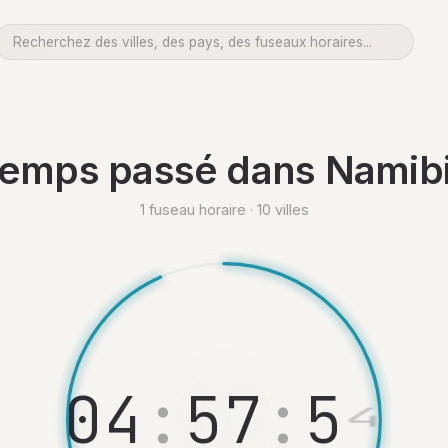
emps passé dans Namib
1 fuseau horaire · 10 villes
0
4
:
5
7
:
5
5