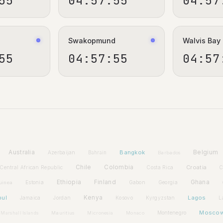
55
04:57:55
04:57
Swakopmund
Walvis Bay
55
04:57:55
04:57
Australia
Bangkok
Belgium
Azerbaijan
Bahrain
Barbados
Chile
Colombia
Croatia
Central African Republic
Costa Rica
C
Ethiopia
Finland
Ghana
Estonia
Gabon
Georgia
uinea
bul
Kenya
Lagos
Jamaica
Jordan
Kosovo
Kyrgyzstan
L
Mosco
Montenegro
Marshall Islands
Mauritius
Micronesia
Monaco