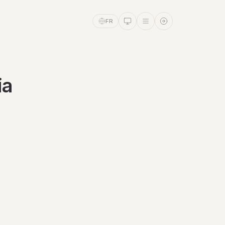
FR
ia