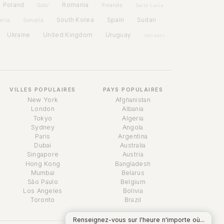
Poland
Romania
Rwanda
Qatar
Saint Lucia
Spain
South Korea
Sudan
enia
Somalia
Ukraine
United Kingdom
Uruguay
Vanuatu
VILLES POPULAIRES
PAYS POPULAIRES
New York
Afghanistan
London
Albania
Tokyo
Algeria
Sydney
Angola
Paris
Argentina
Dubai
Australia
Singapore
Austria
Assistant Temps
Hong Kong
Bangladesh
Online
Mumbai
Belarus
São Paulo
Belgium
Los Angeles
Bolivia
Toronto
Brazil
Renseignez-vous sur l'heure n'importe où...