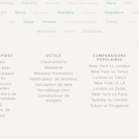
Norway
Pakistan
Paris
Peru
Palestine
Papua New Guinea
egal
Seoul
Shanghai
Singapore
Slov
Seychelles
Singapore
Tokyo
Toronto
Turkey
Togo
Trinidad and Tobago
Tuvalu
Venezuela
Zimbabwe
Yemen
APIDES
OUTILS
COMPARAISONS
POPULAIRES
eil
Chronomètre
New York vs London
s pays
Minuterie
New York vs Tokyo
fuseaux
Minuteur Pomodoro
London vs Tokyo
res
Planificateur de réunions
New York vs LA
isons
Calculateur de date
elles
London vs Dubai
Horodatage Unix
 bord de
New York vs Paris
Constructeur de
mondiale
Sydney vs London
widgets
g
Tokyo vs Singapore
os de
act