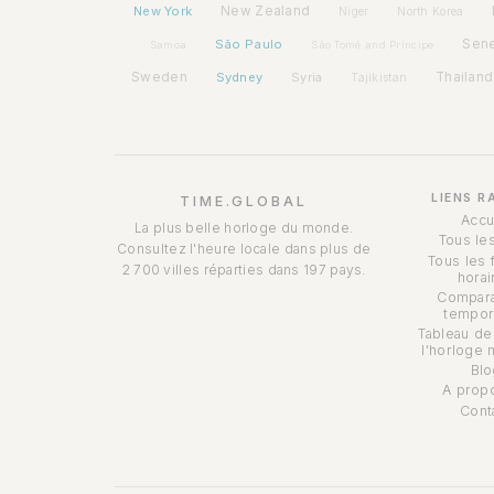
New York
New Zealand
Niger
North Korea
São Paulo
Sen
Samoa
São Tomé and Príncipe
Sweden
Sydney
Syria
Thailand
Tajikistan
LIENS R
TIME.GLOBAL
Accu
La plus belle horloge du monde.
Tous le
Consultez l'heure locale dans plus de
Tous les 
2 700 villes réparties dans 197 pays.
horai
Compara
tempor
Tableau de
l'horloge 
Blo
A prop
Cont