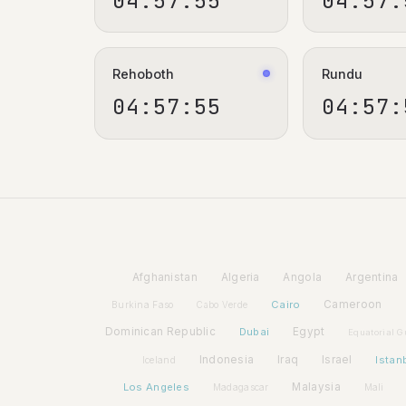
04:57:55
04:57:
Rehoboth
Rundu
04:57:55
04:57:
Afghanistan
Algeria
Angola
Argentina
Cairo
Cameroon
Burkina Faso
Cabo Verde
Dominican Republic
Dubai
Egypt
Equatorial G
Indonesia
Iraq
Israel
Istan
Iceland
Los Angeles
Malaysia
Madagascar
Mali