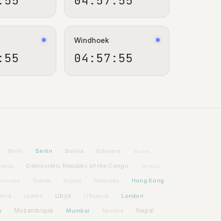
:55
04:57:55
Windhoek
:55
04:57:55
Berlin
Bolivia
Benin
Botswana
Brunei
Democratic Republic of the Congo
yprus
Djibouti
Hong Kong
Guinea
Honduras
Grenada
Guyana
Libya
London
atvia
Lithuania
Lesotho
w
Mozambique
Mumbai
Nepal
Namibia