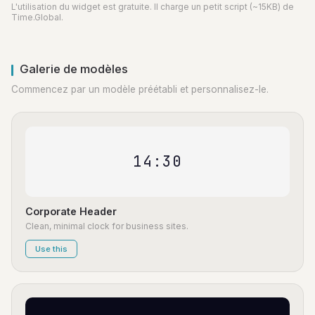
L'utilisation du widget est gratuite. Il charge un petit script (~15KB) de
Time.Global.
Galerie de modèles
Commencez par un modèle préétabli et personnalisez-le.
14:30
Corporate Header
Clean, minimal clock for business sites.
Use this