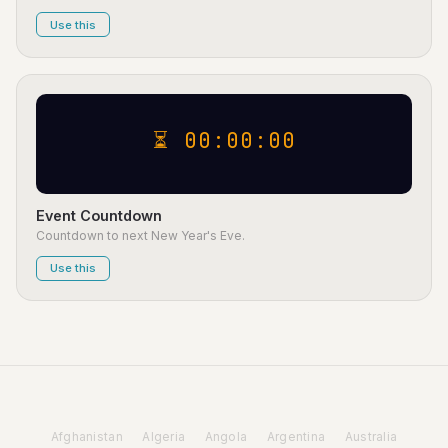
Use this
⏳ 00:00:00
Event Countdown
Countdown to next New Year's Eve.
Use this
Afghanistan
Algeria
Angola
Argentina
Australia