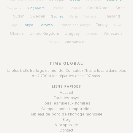
Spain
Singapore
South Korea
Slovenia
Somalia
Singapore
Sudan
Sweden
Sydney
Syria
Thailand
Tajikistan
Tokyo
Toronto
Turkey
Togo
Trinidad and Tobago
Tuvalu
Ukraine
United Kingdom
Uruguay
Venezuela
Vanuatu
Zimbabwe
Yemen
TIME.GLOBAL
La plus belle horloge du monde. Consultez l'heure locale dans plus
de 2 700 villes réparties dans 197 pays.
LIENS RAPIDES
Accueil
Tous les pays
Tous les fuseaux horaires
Comparaisons temporelles
Tableau de bord de l'horloge mondiale
Blog
A propos de
Contact