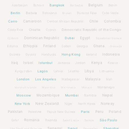
Bangkok
Belgium
Azerbaijan
Benin
Bahrain
Barbados
Berlin
Bolivia
Botswana
Burkina Faso
Brunei
Cabo Verde
Cairo
Cameroon
Chile
Colombia
Central African Republic
Croatia
Democratic Republic of the Congo
Costa Rica
Cyprus
Dominican Republic
Dubai
Egypt
Djibouti
Equatorial Guinea
Ethiopia
Finland
Ghana
Estonia
Gabon
Georgia
Grenada
Hong Kong
Indonesia
Guinea
Honduras
Iceland
Guyana
Iraq
Israel
Istanbul
Kenya
Jamaica
Jordan
Kosovo
Lagos
Libya
Kyrgyzstan
Latvia
Lithuania
Lesotho
London
Los Angeles
Malaysia
Madagascar
Mali
Montenegro
Marshall Islands
Mauritius
Micronesia
Monaco
Moscow
Mozambique
Mumbai
Nepal
Namibia
New York
New Zealand
Norway
Niger
North Korea
Pakistan
Paris
Peru
Poland
Palestine
Papua New Guinea
Romania
São Paulo
Rwanda
Qatar
Saint Lucia
Samoa
Senegal
Seoul
Shanghai
São Tomé and Príncipe
Seychelles