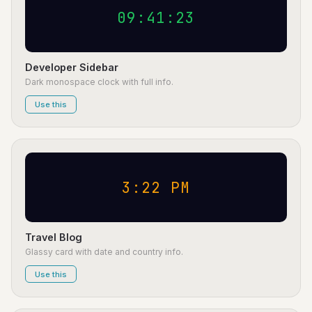
09:41:23
Developer Sidebar
Dark monospace clock with full info.
Use this
3:22 PM
Travel Blog
Glassy card with date and country info.
Use this