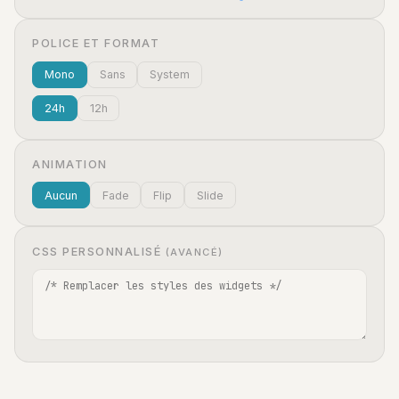
POLICE ET FORMAT
Mono
Sans
System
24h
12h
ANIMATION
Aucun
Fade
Flip
Slide
CSS PERSONNALISÉ
(AVANCÉ)