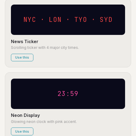
NYC · LON · TYO · SYD
News Ticker
Scrolling ticker with 4 major city times.
Use this
23:59
Neon Display
Glowing neon clock with pink accent.
Use this