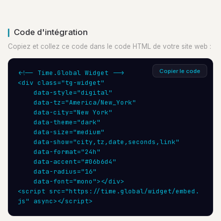
Code d'intégration
Copiez et collez ce code dans le code HTML de votre site web :
Copier le code
<!-- Time.Global Widget -->

<div class="tg-widget"

    data-style="digital"

    data-tz="America/New_York"

    data-city="New York"

    data-theme="dark"

    data-size="medium"

    data-show="city,tz,date,seconds,link"

    data-format="24h"

    data-accent="#06b6d4"

    data-radius="16"

    data-font="mono"></div>

<script src="https://time.global/widget/embed.
js" async></script>