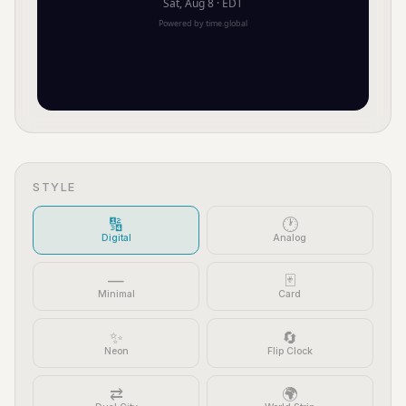
STYLE
🔢
🕐
Digital
Analog
—
🃏
Minimal
Card
✨
🔄
Neon
Flip Clock
⇄
🌍