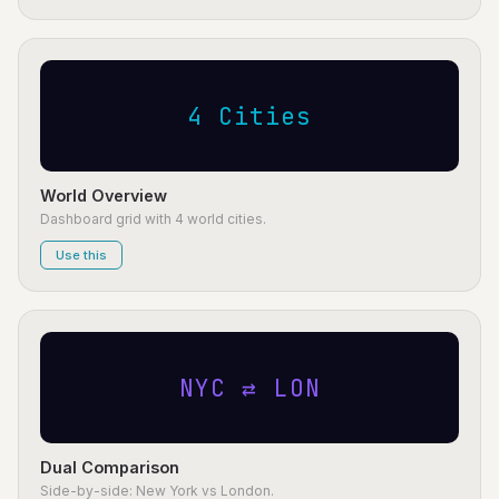
4 Cities
World Overview
Dashboard grid with 4 world cities.
Use this
NYC ⇄ LON
Dual Comparison
Side-by-side: New York vs London.