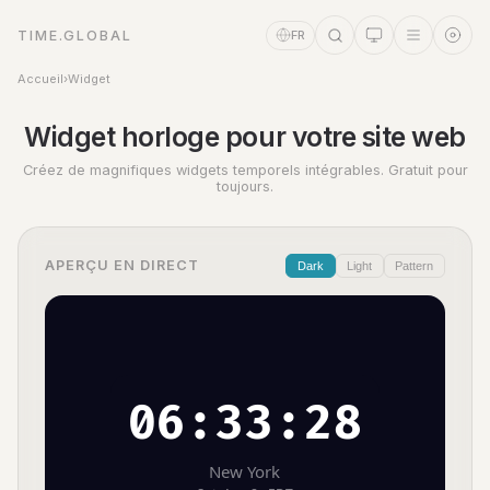
TIME.GLOBAL
FR
Accueil
›
Widget
Widget horloge pour votre site web
Créez de magnifiques widgets temporels intégrables. Gratuit pour
toujours.
Assistant Temps
Online
APERÇU EN DIRECT
Dark
Light
Pattern