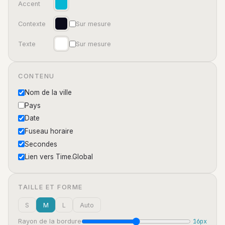
Accent
Contexte
Sur mesure
Texte
Sur mesure
CONTENU
Nom de la ville
Pays
Date
Fuseau horaire
Secondes
Lien vers Time.Global
TAILLE ET FORME
S
M
L
Auto
16px
Rayon de la bordure