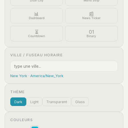
Dual City
World Strip
📊
📰
Dashboard
News Ticker
⏳
01
Countdown
Binary
VILLE / FUSEAU HORAIRE
New York · America/New_York
THÈME
Dark
Light
Transparent
Glass
COULEURS