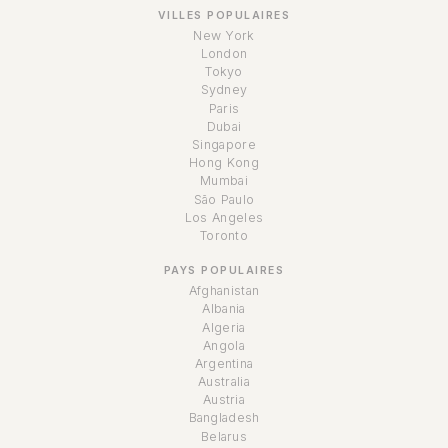
VILLES POPULAIRES
New York
London
Tokyo
Sydney
Paris
Dubai
Singapore
Hong Kong
Mumbai
São Paulo
Los Angeles
Toronto
PAYS POPULAIRES
Afghanistan
Albania
Algeria
Angola
Argentina
Australia
Austria
Bangladesh
Belarus