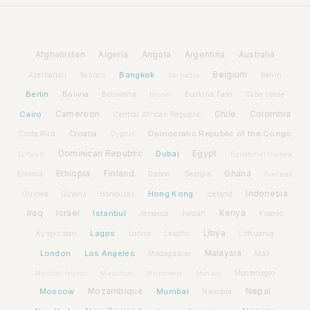
Afghanistan
Algeria
Angola
Argentina
Australia
Bangkok
Belgium
Azerbaijan
Benin
Bahrain
Barbados
Berlin
Bolivia
Botswana
Burkina Faso
Brunei
Cabo Verde
Cairo
Cameroon
Chile
Colombia
Central African Republic
Croatia
Democratic Republic of the Congo
Costa Rica
Cyprus
Dominican Republic
Dubai
Egypt
Djibouti
Equatorial Guinea
Ethiopia
Finland
Ghana
Estonia
Gabon
Georgia
Grenada
Hong Kong
Indonesia
Guinea
Honduras
Iceland
Guyana
Iraq
Israel
Istanbul
Kenya
Jamaica
Jordan
Kosovo
Lagos
Libya
Kyrgyzstan
Latvia
Lithuania
Lesotho
London
Los Angeles
Malaysia
Madagascar
Mali
Montenegro
Marshall Islands
Mauritius
Micronesia
Monaco
Moscow
Mozambique
Mumbai
Nepal
Namibia