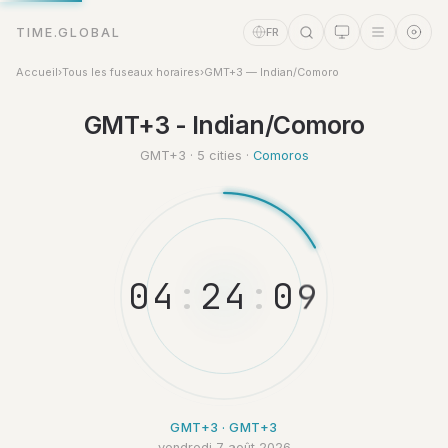
TIME.GLOBAL
FR
Accueil
›
Tous les fuseaux horaires
›
GMT+3 — Indian/Comoro
Assistant Temps
GMT+3 - Indian/Comoro
Online
GMT+3 · 5 cities ·
Comoros
0
4
:
2
4
:
0
9
GMT+3 · GMT+3
vendredi 7 août 2026