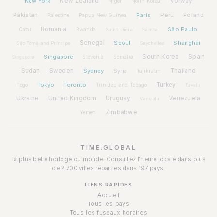
New York
New Zealand
Norway
Niger
North Korea
Pakistan
Paris
Peru
Poland
Palestine
Papua New Guinea
Romania
São Paulo
Rwanda
Qatar
Saint Lucia
Samoa
Senegal
Seoul
Shanghai
São Tomé and Príncipe
Seychelles
Spain
Singapore
South Korea
Slovenia
Somalia
Singapore
Sudan
Sweden
Sydney
Syria
Thailand
Tajikistan
Tokyo
Toronto
Turkey
Togo
Trinidad and Tobago
Tuvalu
Ukraine
United Kingdom
Uruguay
Venezuela
Vanuatu
Zimbabwe
Yemen
TIME.GLOBAL
La plus belle horloge du monde. Consultez l'heure locale dans plus
de 2 700 villes réparties dans 197 pays.
LIENS RAPIDES
Accueil
Tous les pays
Tous les fuseaux horaires