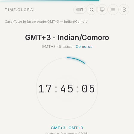
TIME.GLOBAL
IT
Casa
›
Tutte le fasce orarie
›
GMT+3 — Indian/Comoro
Assistente a tempo
GMT+3 - Indian/Comoro
Online
GMT+3 · 5 cities ·
Comoros
1
7
:
4
5
:
0
5
GMT+3 · GMT+3
sabato 8 agosto 2026