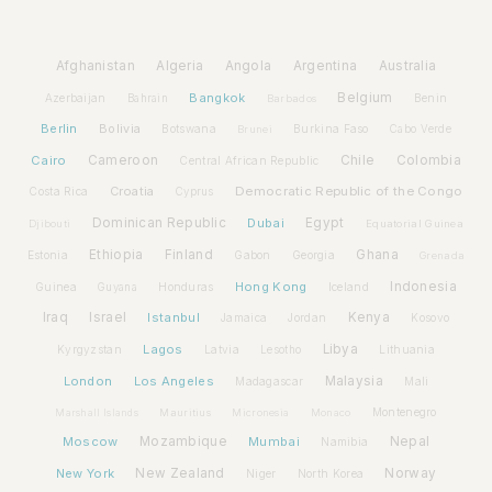
Afghanistan
Algeria
Angola
Argentina
Australia
Bangkok
Belgium
Azerbaijan
Benin
Bahrain
Barbados
Berlin
Bolivia
Botswana
Burkina Faso
Brunei
Cabo Verde
Cairo
Cameroon
Chile
Colombia
Central African Republic
Croatia
Democratic Republic of the Congo
Costa Rica
Cyprus
Dominican Republic
Dubai
Egypt
Djibouti
Equatorial Guinea
Ethiopia
Finland
Ghana
Estonia
Gabon
Georgia
Grenada
Hong Kong
Indonesia
Guinea
Honduras
Iceland
Guyana
Iraq
Israel
Istanbul
Kenya
Jamaica
Jordan
Kosovo
Lagos
Libya
Kyrgyzstan
Latvia
Lithuania
Lesotho
London
Los Angeles
Malaysia
Madagascar
Mali
Montenegro
Marshall Islands
Mauritius
Micronesia
Monaco
Moscow
Mozambique
Mumbai
Nepal
Namibia
New York
New Zealand
Norway
Niger
North Korea