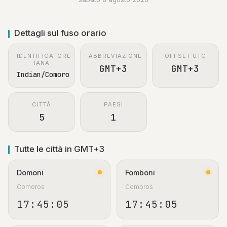
Dettagli sul fuso orario
IDENTIFICATORE
ABBREVIAZIONE
OFFSET UTC
IANA
GMT+3
GMT+3
Indian/Comoro
CITTÀ
PAESI
5
1
Tutte le città in GMT+3
Domoni
Fomboni
Comoros
Comoros
17:45:05
17:45:05