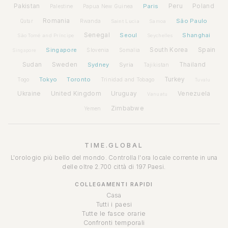
Pakistan
Paris
Peru
Poland
Palestine
Papua New Guinea
Romania
São Paulo
Rwanda
Qatar
Saint Lucia
Samoa
Senegal
Seoul
Shanghai
São Tomé and Príncipe
Seychelles
Spain
Singapore
South Korea
Slovenia
Somalia
Singapore
Sudan
Sweden
Sydney
Syria
Thailand
Tajikistan
Tokyo
Toronto
Turkey
Togo
Trinidad and Tobago
Tuvalu
Ukraine
United Kingdom
Uruguay
Venezuela
Vanuatu
Zimbabwe
Yemen
TIME.GLOBAL
L'orologio più bello del mondo. Controlla l'ora locale corrente in una
delle oltre 2.700 città di 197 Paesi.
COLLEGAMENTI RAPIDI
Casa
Tutti i paesi
Tutte le fasce orarie
Confronti temporali