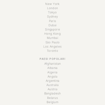
New York
London
Tokyo
Sydney
Paris
Dubai
Singapore
Hong Kong
Mumbai
São Paulo
Los Angeles
Toronto
PAESI POPOLARI
Afghanistan
Albania
Algeria
Angola
Argentina
Australia
Austria
Bangladesh
Belarus
Belgium