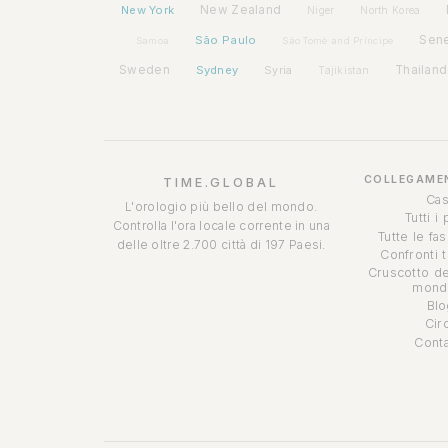
New York
New Zealand
Niger
North Korea
São Paulo
Sen
Samoa
São Tomé and Príncipe
Sweden
Sydney
Syria
Thailand
Tajikistan
COLLEGAMEN
TIME.GLOBAL
Cas
L'orologio più bello del mondo.
Tutti i
Controlla l'ora locale corrente in una
Tutte le fa
delle oltre 2.700 città di 197 Paesi.
Confronti 
Cruscotto de
mondi
Blo
Cir
Conta