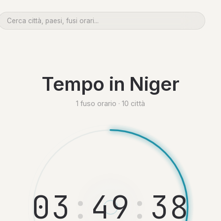
Tempo in Niger
1 fuso orario · 10 città
0
3
:
4
9
:
3
9