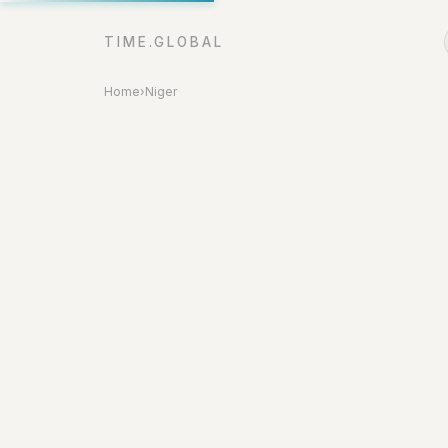
TIME.GLOBAL
Home
›
Niger