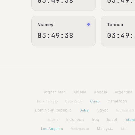
03:49:39
03:49:
Niamey
Tahoua
03:49:39
03:49:
Afghanistan
Algeria
Angola
Argentina
Cairo
Cameroon
Burkina Faso
Cabo Verde
Dominican Republic
Dubai
Egypt
Equatorial G
Indonesia
Iraq
Israel
Istan
Iceland
Los Angeles
Malaysia
Madagascar
Mali