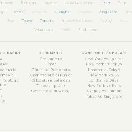
Norway
Pakistan
Paris
Peru
Palestine
Papua New Guinea
egal
Seoul
Shanghai
Singapore
Slov
Seychelles
Singapore
Tokyo
Toronto
Turkey
Togo
Trinidad and Tobago
Tuvalu
Venezuela
Zimbabwe
Yemen
TI RAPIDI
STRUMENTI
CONFRONTI POPOLARI
a
Cronometro
New York vs London
 paesi
Timer
New York vs Tokyo
sce orarie
Timer del Pomodoro
London vs Tokyo
temporali
Organizzatore di riunioni
New York vs LA
ll'orologio
Calcolatore della data
London vs Dubai
ale
Timestamp Unix
New York vs Paris
g
Costruttore di widget
Sydney vs London
ca
Tokyo vs Singapore
tto