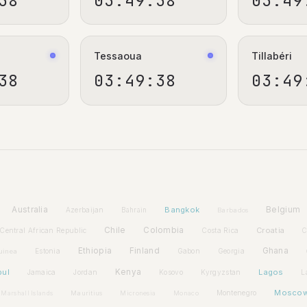
39
03:49:39
03:49
Tessaoua
Tillabéri
39
03:49:39
03:49
Australia
Bangkok
Belgium
Azerbaijan
Bahrain
Barbados
Chile
Colombia
Croatia
Central African Republic
Costa Rica
C
Ethiopia
Finland
Ghana
Estonia
Gabon
Georgia
uinea
bul
Kenya
Lagos
Jamaica
Jordan
Kosovo
Kyrgyzstan
L
Mosco
Montenegro
Marshall Islands
Mauritius
Micronesia
Monaco