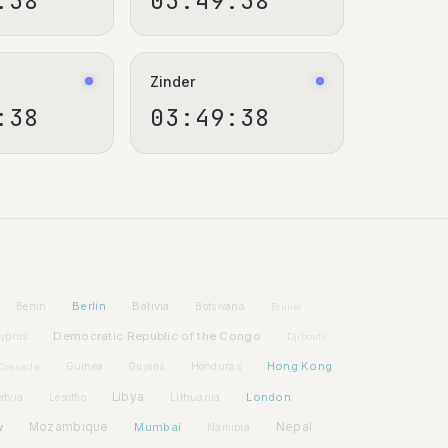
:39
03:49:39
Zinder
:39
03:49:39
Berlin
Bolivia
Benin
Botswana
Brunei
Democratic Republic of the Congo
yprus
Djibouti
Hong Kong
Guinea
Honduras
Grenada
Guyana
Libya
London
atvia
Lithuania
Lesotho
w
Mozambique
Mumbai
Nepal
Namibia