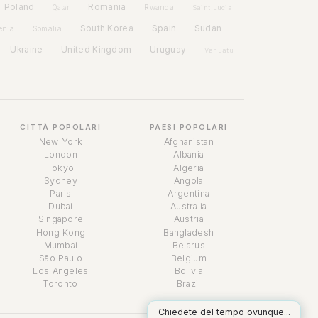
Poland
Romania
Rwanda
Qatar
Saint Lucia
Spain
South Korea
Sudan
enia
Somalia
Ukraine
United Kingdom
Uruguay
Vanuatu
CITTÀ POPOLARI
PAESI POPOLARI
New York
Afghanistan
London
Albania
Tokyo
Algeria
Sydney
Angola
Paris
Argentina
Dubai
Australia
Singapore
Austria
Assistente a tempo
Hong Kong
Bangladesh
Online
Mumbai
Belarus
São Paulo
Belgium
Los Angeles
Bolivia
Toronto
Brazil
Chiedete del tempo ovunque...