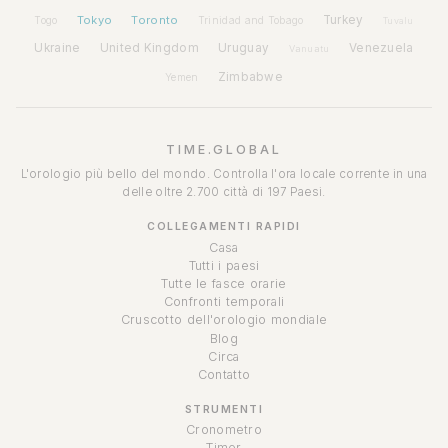
Tokyo
Toronto
Turkey
Togo
Trinidad and Tobago
Tuvalu
Ukraine
United Kingdom
Uruguay
Venezuela
Vanuatu
Zimbabwe
Yemen
TIME.GLOBAL
L'orologio più bello del mondo. Controlla l'ora locale corrente in una
delle oltre 2.700 città di 197 Paesi.
COLLEGAMENTI RAPIDI
Casa
Tutti i paesi
Tutte le fasce orarie
Confronti temporali
Cruscotto dell'orologio mondiale
Blog
Circa
Contatto
STRUMENTI
Cronometro
Timer