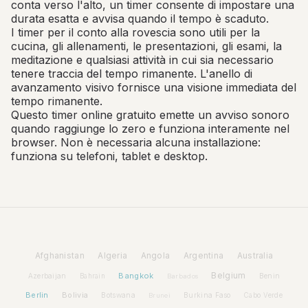
conta verso l'alto, un timer consente di impostare una
durata esatta e avvisa quando il tempo è scaduto.
I timer per il conto alla rovescia sono utili per la
cucina, gli allenamenti, le presentazioni, gli esami, la
meditazione e qualsiasi attività in cui sia necessario
tenere traccia del tempo rimanente. L'anello di
avanzamento visivo fornisce una visione immediata del
tempo rimanente.
Questo timer online gratuito emette un avviso sonoro
quando raggiunge lo zero e funziona interamente nel
browser. Non è necessaria alcuna installazione:
funziona su telefoni, tablet e desktop.
Afghanistan
Algeria
Angola
Argentina
Australia
Bangkok
Belgium
Azerbaijan
Benin
Bahrain
Barbados
Berlin
Bolivia
Botswana
Burkina Faso
Brunei
Cabo Verde