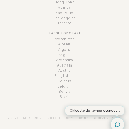
Hong Kong
Mumbai
São Paulo
Los Angeles
Toronto
PAESI POPOLARI
Afghanistan
Albania
Algeria
Angola
Argentina
Australia
Austria
Bangladesh
Belarus
Belgium
Bolivia
Brazil
Chiedete del tempo ovunque...
© 2026 TIME.GLOBAL · Tutti i diritti riservati ·
Termini
·
La privacy
·
Biscotti