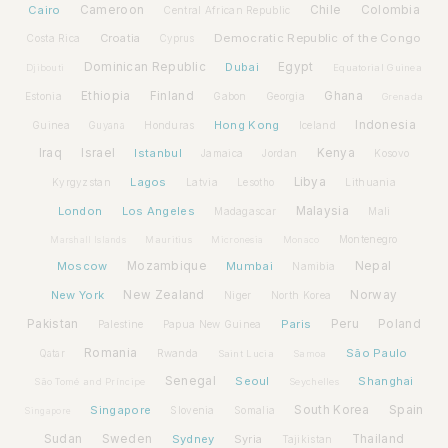
Cairo
Cameroon
Chile
Colombia
Central African Republic
Croatia
Democratic Republic of the Congo
Costa Rica
Cyprus
Dominican Republic
Dubai
Egypt
Djibouti
Equatorial Guinea
Ethiopia
Finland
Ghana
Estonia
Gabon
Georgia
Grenada
Hong Kong
Indonesia
Guinea
Honduras
Iceland
Guyana
Iraq
Israel
Istanbul
Kenya
Jamaica
Jordan
Kosovo
Lagos
Libya
Kyrgyzstan
Latvia
Lithuania
Lesotho
London
Los Angeles
Malaysia
Madagascar
Mali
Montenegro
Marshall Islands
Mauritius
Micronesia
Monaco
Moscow
Mozambique
Mumbai
Nepal
Namibia
New York
New Zealand
Norway
Niger
North Korea
Pakistan
Paris
Peru
Poland
Palestine
Papua New Guinea
Romania
São Paulo
Rwanda
Qatar
Saint Lucia
Samoa
Senegal
Seoul
Shanghai
São Tomé and Príncipe
Seychelles
Spain
Singapore
South Korea
Slovenia
Somalia
Singapore
Sudan
Sweden
Sydney
Syria
Thailand
Tajikistan