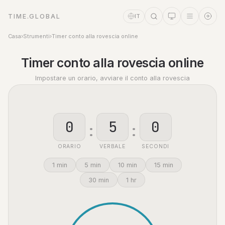
TIME.GLOBAL
IT
Casa
›
Strumenti
›
Timer conto alla rovescia online
Assistente a tempo
Online
Timer conto alla rovescia online
Impostare un orario, avviare il conto alla rovescia
:
:
ORARIO
VERBALE
SECONDI
1 min
5 min
10 min
15 min
30 min
1 hr