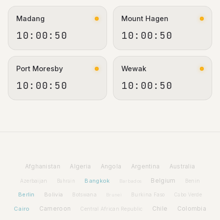
Madang
Mount Hagen
10:00:50
10:00:50
Port Moresby
Wewak
10:00:50
10:00:50
Afghanistan
Algeria
Angola
Argentina
Australia
Bangkok
Belgium
Azerbaijan
Benin
Bahrain
Barbados
Berlin
Bolivia
Botswana
Burkina Faso
Brunei
Cabo Verde
Cairo
Cameroon
Chile
Colombia
Central African Republic