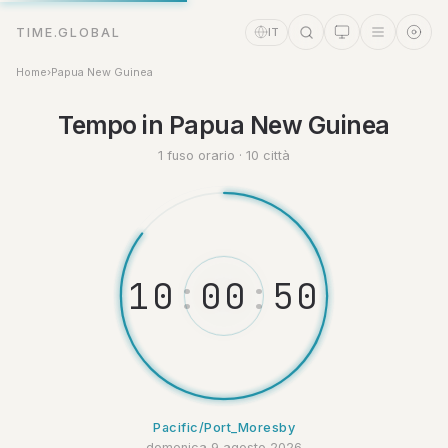
TIME.GLOBAL
IT
Home
›
Papua New Guinea
Assistente a tempo
Online
Tempo in Papua New Guinea
1 fuso orario · 10 città
1
0
:
0
0
:
5
0
Pacific/Port_Moresby
domenica 9 agosto 2026