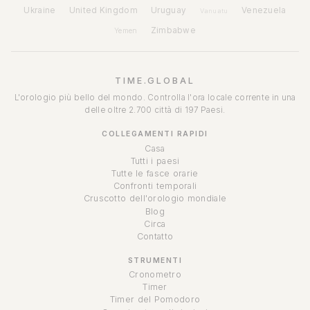
Ukraine
United Kingdom
Uruguay
Venezuela
Vanuatu
Zimbabwe
Yemen
TIME.GLOBAL
L'orologio più bello del mondo. Controlla l'ora locale corrente in una
delle oltre 2.700 città di 197 Paesi.
COLLEGAMENTI RAPIDI
Casa
Tutti i paesi
Tutte le fasce orarie
Confronti temporali
Cruscotto dell'orologio mondiale
Blog
Circa
Contatto
STRUMENTI
Cronometro
Timer
Timer del Pomodoro