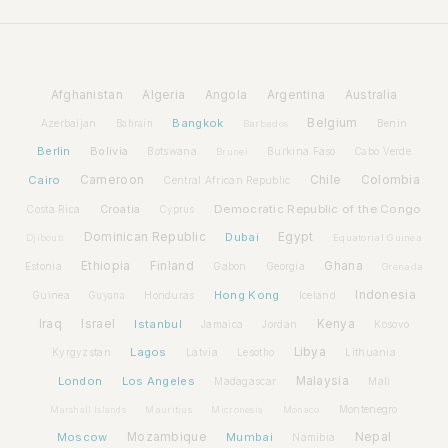
Afghanistan
Algeria
Angola
Argentina
Australia
Bangkok
Belgium
Azerbaijan
Benin
Bahrain
Barbados
Berlin
Bolivia
Botswana
Burkina Faso
Brunei
Cabo Verde
Cairo
Cameroon
Chile
Colombia
Central African Republic
Croatia
Democratic Republic of the Congo
Costa Rica
Cyprus
Dominican Republic
Dubai
Egypt
Djibouti
Equatorial Guinea
Ethiopia
Finland
Ghana
Estonia
Gabon
Georgia
Grenada
Hong Kong
Indonesia
Guinea
Honduras
Iceland
Guyana
Iraq
Israel
Istanbul
Kenya
Jamaica
Jordan
Kosovo
Lagos
Libya
Kyrgyzstan
Latvia
Lithuania
Lesotho
London
Los Angeles
Malaysia
Madagascar
Mali
Montenegro
Marshall Islands
Mauritius
Micronesia
Monaco
Moscow
Mozambique
Mumbai
Nepal
Namibia