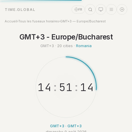
TIME.GLOBAL
FR
Accueil
›
Tous les fuseaux horaires
›
GMT+3 — Europe/Bucharest
GMT+3 - Europe/Bucharest
Assistant Temps
Online
GMT+3 · 20 cities ·
Romania
1
4
:
5
1
:
1
5
GMT+3 · GMT+3
dimanche 9 août 2026