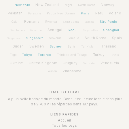
New York
New Zealand
Norway
Niger
North Korea
Pakistan
Paris
Peru
Poland
Palestine
Papua New Guinea
Romania
São Paulo
Rwanda
Qatar
Saint Lucia
Samoa
Senegal
Seoul
Shanghai
São Tomé and Príncipe
Seychelles
Spain
Singapore
South Korea
Slovenia
Somalia
Singapore
Sudan
Sweden
Sydney
Syria
Thailand
Tajikistan
Tokyo
Toronto
Turkey
Togo
Trinidad and Tobago
Tuvalu
Ukraine
United Kingdom
Uruguay
Venezuela
Vanuatu
Zimbabwe
Yemen
TIME.GLOBAL
La plus belle horloge du monde. Consultez l'heure locale dans plus
de 2 700 villes réparties dans 197 pays.
LIENS RAPIDES
Accueil
Tous les pays