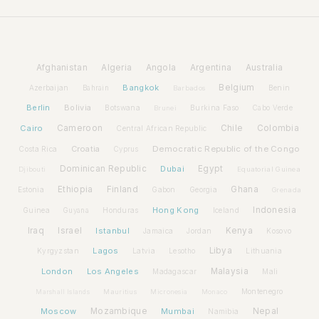
Afghanistan
Algeria
Angola
Argentina
Australia
Bangkok
Belgium
Azerbaijan
Benin
Bahrain
Barbados
Berlin
Bolivia
Botswana
Burkina Faso
Brunei
Cabo Verde
Cairo
Cameroon
Chile
Colombia
Central African Republic
Croatia
Democratic Republic of the Congo
Costa Rica
Cyprus
Dominican Republic
Dubai
Egypt
Djibouti
Equatorial Guinea
Ethiopia
Finland
Ghana
Estonia
Gabon
Georgia
Grenada
Hong Kong
Indonesia
Guinea
Honduras
Iceland
Guyana
Iraq
Israel
Istanbul
Kenya
Jamaica
Jordan
Kosovo
Lagos
Libya
Kyrgyzstan
Latvia
Lithuania
Lesotho
London
Los Angeles
Malaysia
Madagascar
Mali
Montenegro
Marshall Islands
Mauritius
Micronesia
Monaco
Moscow
Mozambique
Mumbai
Nepal
Namibia