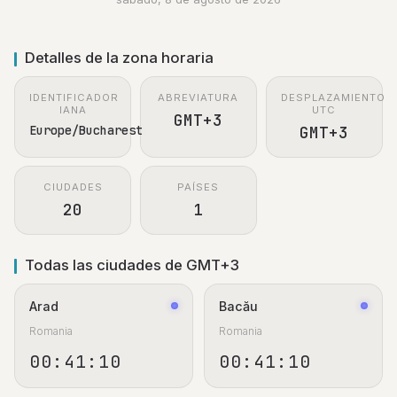
Detalles de la zona horaria
IDENTIFICADOR
ABREVIATURA
DESPLAZAMIENTO
IANA
UTC
GMT+3
Europe/Bucharest
GMT+3
CIUDADES
PAÍSES
20
1
Todas las ciudades de GMT+3
Arad
Bacău
Romania
Romania
00:41:11
00:41:11