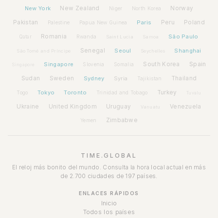
New York
New Zealand
Norway
Niger
North Korea
Pakistan
Paris
Peru
Poland
Palestine
Papua New Guinea
Romania
São Paulo
Rwanda
Qatar
Saint Lucia
Samoa
Senegal
Seoul
Shanghai
São Tomé and Príncipe
Seychelles
Spain
Singapore
South Korea
Slovenia
Somalia
Singapore
Sudan
Sweden
Sydney
Syria
Thailand
Tajikistan
Tokyo
Toronto
Turkey
Togo
Trinidad and Tobago
Tuvalu
Ukraine
United Kingdom
Uruguay
Venezuela
Vanuatu
Zimbabwe
Yemen
TIME.GLOBAL
El reloj más bonito del mundo. Consulta la hora local actual en más
de 2.700 ciudades de 197 países.
ENLACES RÁPIDOS
Inicio
Todos los países