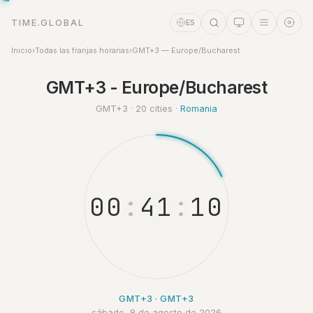
TIME.GLOBAL
ES
Inicio
›
Todas las franjas horarias
›
GMT+3 — Europe/Bucharest
GMT+3 - Europe/Bucharest
Asistente de tiempo
Online
GMT+3 · 20 cities ·
Romania
0
0
:
4
1
:
1
1
GMT+3 · GMT+3
sábado, 8 de agosto de 2026