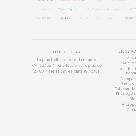
São Paulo
Sen
Samoa
São Tomé and Príncipe
Sweden
Sydney
Syria
Thailand
Tajikistan
LIENS R
TIME.GLOBAL
Accu
La plus belle horloge du monde.
Tous le
Consultez l'heure locale dans plus de
Tous les 
2 700 villes réparties dans 197 pays.
horai
Compara
tempor
Tableau de
l'horloge 
Blo
A prop
Cont