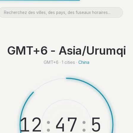
GMT+6 - Asia/Urumqi
GMT+6 · 1 cities ·
China
1
2
:
4
7
:
5
2