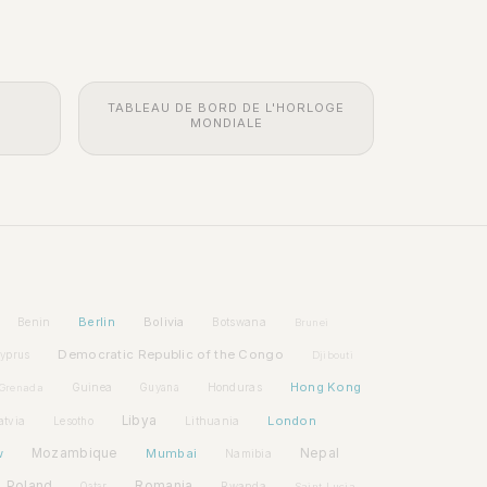
TABLEAU DE BORD DE L'HORLOGE
MONDIALE
Berlin
Bolivia
Benin
Botswana
Brunei
Democratic Republic of the Congo
yprus
Djibouti
Hong Kong
Guinea
Honduras
Grenada
Guyana
Libya
London
atvia
Lithuania
Lesotho
w
Mozambique
Mumbai
Nepal
Namibia
Poland
Romania
Rwanda
Qatar
Saint Lucia