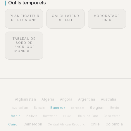
Outils temporels
PLANIFICATEUR
CALCULATEUR
HORODATAGE
DE RÉUNIONS
DE DATE
UNIX
TABLEAU DE
BORD DE
L'HORLOGE
MONDIALE
Afghanistan
Algeria
Angola
Argentina
Australia
Bangkok
Belgium
Azerbaijan
Benin
Bahrain
Barbados
Berlin
Bolivia
Botswana
Burkina Faso
Brunei
Cabo Verde
Cairo
Cameroon
Chile
Colombia
Central African Republic