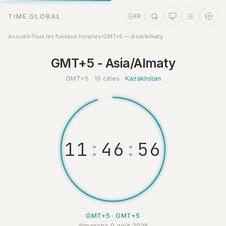
TIME.GLOBAL
FR
Accueil
›
Tous les fuseaux horaires
›
GMT+5 — Asia/Almaty
Assistant Temps
GMT+5 - Asia/Almaty
Online
GMT+5 · 10 cities ·
Kazakhstan
1
1
:
4
6
:
5
GMT+5 · GMT+5
dimanche 9 août 2026