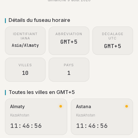
Détails du fuseau horaire
IDENTIFIANT
ABRÉVIATION
DÉCALAGE
IANA
UTC
GMT+5
Asia/Almaty
GMT+5
VILLES
PAYS
10
1
Toutes les villes en GMT+5
Almaty
Astana
Kazakhstan
Kazakhstan
11:46:57
11:46:57