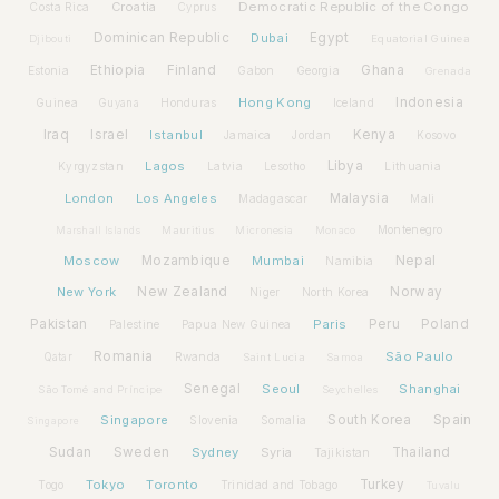
Croatia
Democratic Republic of the Congo
Costa Rica
Cyprus
Dominican Republic
Dubai
Egypt
Djibouti
Equatorial Guinea
Ethiopia
Finland
Ghana
Estonia
Gabon
Georgia
Grenada
Hong Kong
Indonesia
Guinea
Honduras
Iceland
Guyana
Iraq
Israel
Istanbul
Kenya
Jamaica
Jordan
Kosovo
Lagos
Libya
Kyrgyzstan
Latvia
Lithuania
Lesotho
London
Los Angeles
Malaysia
Madagascar
Mali
Montenegro
Marshall Islands
Mauritius
Micronesia
Monaco
Moscow
Mozambique
Mumbai
Nepal
Namibia
New York
New Zealand
Norway
Niger
North Korea
Pakistan
Paris
Peru
Poland
Palestine
Papua New Guinea
Romania
São Paulo
Rwanda
Qatar
Saint Lucia
Samoa
Senegal
Seoul
Shanghai
São Tomé and Príncipe
Seychelles
Spain
Singapore
South Korea
Slovenia
Somalia
Singapore
Sudan
Sweden
Sydney
Syria
Thailand
Tajikistan
Tokyo
Toronto
Turkey
Togo
Trinidad and Tobago
Tuvalu