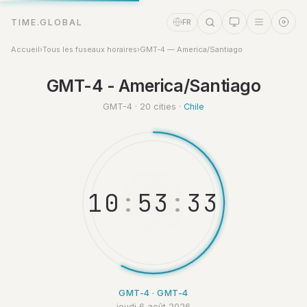
TIME.GLOBAL
FR
Accueil
›
Tous les fuseaux horaires
›
GMT-4 — America/Santiago
GMT-4 - America/Santiago
Assistant Temps
Online
GMT-4 · 20 cities ·
Chile
1
0
:
5
3
:
3
4
GMT-4 · GMT-4
jeudi 6 août 2026