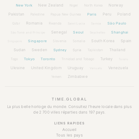
New York
New Zealand
Norway
Niger
North Korea
Pakistan
Paris
Peru
Poland
Palestine
Papua New Guinea
Romania
São Paulo
Rwanda
Qatar
Saint Lucia
Samoa
Senegal
Seoul
Shanghai
São Tomé and Príncipe
Seychelles
Spain
Singapore
South Korea
Slovenia
Somalia
Singapore
Sudan
Sweden
Sydney
Syria
Thailand
Tajikistan
Tokyo
Toronto
Turkey
Togo
Trinidad and Tobago
Tuvalu
Ukraine
United Kingdom
Uruguay
Venezuela
Vanuatu
Zimbabwe
Yemen
TIME.GLOBAL
La plus belle horloge du monde. Consultez l'heure locale dans plus
de 2 700 villes réparties dans 197 pays.
LIENS RAPIDES
Accueil
Tous les pays