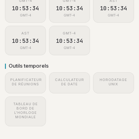
GMT-4
GMT-4
AST
10:53:34
10:53:34
10:53:34
GMT-4
GMT-4
GMT-4
AST
GMT-4
10:53:34
10:53:34
GMT-4
GMT-4
Outils temporels
PLANIFICATEUR
CALCULATEUR
HORODATAGE
DE RÉUNIONS
DE DATE
UNIX
TABLEAU DE
BORD DE
L'HORLOGE
MONDIALE