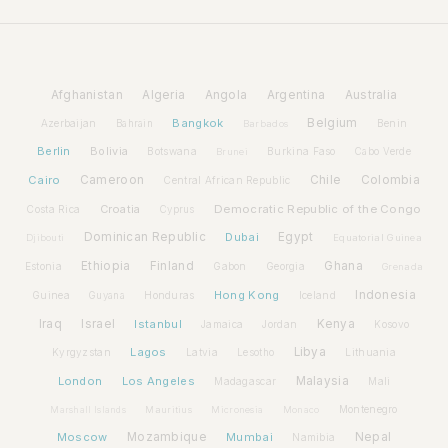
Afghanistan
Algeria
Angola
Argentina
Australia
Bangkok
Belgium
Azerbaijan
Benin
Bahrain
Barbados
Berlin
Bolivia
Botswana
Burkina Faso
Brunei
Cabo Verde
Cairo
Cameroon
Chile
Colombia
Central African Republic
Croatia
Democratic Republic of the Congo
Costa Rica
Cyprus
Dominican Republic
Dubai
Egypt
Djibouti
Equatorial Guinea
Ethiopia
Finland
Ghana
Estonia
Gabon
Georgia
Grenada
Hong Kong
Indonesia
Guinea
Honduras
Iceland
Guyana
Iraq
Israel
Istanbul
Kenya
Jamaica
Jordan
Kosovo
Lagos
Libya
Kyrgyzstan
Latvia
Lithuania
Lesotho
London
Los Angeles
Malaysia
Madagascar
Mali
Montenegro
Marshall Islands
Mauritius
Micronesia
Monaco
Moscow
Mozambique
Mumbai
Nepal
Namibia