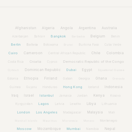
Afghanistan
Algeria
Angola
Argentina
Australia
Bangkok
Belgium
Azerbaijan
Benin
Bahrain
Barbados
Berlin
Bolivia
Botswana
Burkina Faso
Brunei
Cabo Verde
Cairo
Cameroon
Chile
Colombia
Central African Republic
Croatia
Democratic Republic of the Congo
Costa Rica
Cyprus
Dominican Republic
Dubai
Egypt
Djibouti
Equatorial Guinea
Ethiopia
Finland
Ghana
Estonia
Gabon
Georgia
Grenada
Hong Kong
Indonesia
Guinea
Honduras
Iceland
Guyana
Iraq
Israel
Istanbul
Kenya
Jamaica
Jordan
Kosovo
Lagos
Libya
Kyrgyzstan
Latvia
Lithuania
Lesotho
London
Los Angeles
Malaysia
Madagascar
Mali
Montenegro
Marshall Islands
Mauritius
Micronesia
Monaco
Moscow
Mozambique
Mumbai
Nepal
Namibia