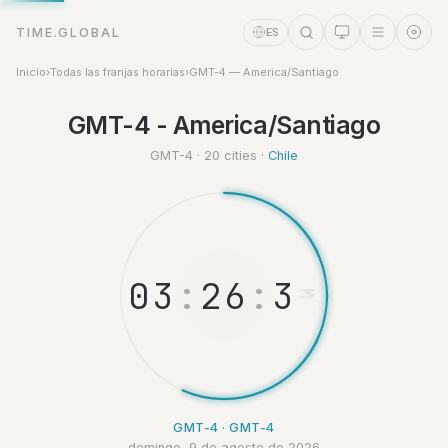
TIME.GLOBAL
ES
Inicio
›
Todas las franjas horarias
›
GMT-4 — America/Santiago
GMT-4 - America/Santiago
Asistente de tiempo
Online
GMT-4 · 20 cities ·
Chile
0
3
:
2
6
:
3
3
GMT-4 · GMT-4
domingo, 9 de agosto de 2026