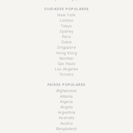
CIUDADES POPULARES
New York
London
Tokyo
Sydney
Paris
Dubai
Singapore
Hong Kong
Mumbai
São Paulo
Los Angeles
Toronto
PAÍSES POPULARES
Afghanistan
Albania
Algeria
Angola
Argentina
Australia
Austria
Bangladesh