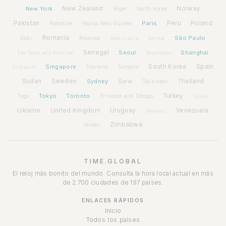
New York
New Zealand
Norway
Niger
North Korea
Pakistan
Paris
Peru
Poland
Palestine
Papua New Guinea
Romania
São Paulo
Rwanda
Qatar
Saint Lucia
Samoa
Senegal
Seoul
Shanghai
São Tomé and Príncipe
Seychelles
Spain
Singapore
South Korea
Slovenia
Somalia
Singapore
Sudan
Sweden
Sydney
Syria
Thailand
Tajikistan
Tokyo
Toronto
Turkey
Togo
Trinidad and Tobago
Tuvalu
Ukraine
United Kingdom
Uruguay
Venezuela
Vanuatu
Zimbabwe
Yemen
TIME.GLOBAL
El reloj más bonito del mundo. Consulta la hora local actual en más
de 2.700 ciudades de 197 países.
ENLACES RÁPIDOS
Inicio
Todos los países