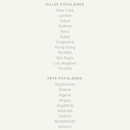
VILLES POPULAIRES
New York
London
Tokyo
Sydney
Paris
Dubai
Singapore
Hong Kong
Mumbai
São Paulo
Los Angeles
Toronto
PAYS POPULAIRES
Afghanistan
Albania
Algeria
Angola
Argentina
Australia
Austria
Bangladesh
Belarus