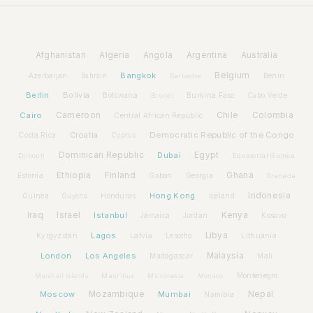
Afghanistan
Algeria
Angola
Argentina
Australia
Bangkok
Belgium
Azerbaijan
Benin
Bahrain
Barbados
Berlin
Bolivia
Botswana
Burkina Faso
Brunei
Cabo Verde
Cairo
Cameroon
Chile
Colombia
Central African Republic
Croatia
Democratic Republic of the Congo
Costa Rica
Cyprus
Dominican Republic
Dubai
Egypt
Djibouti
Equatorial Guinea
Ethiopia
Finland
Ghana
Estonia
Gabon
Georgia
Grenada
Hong Kong
Indonesia
Guinea
Honduras
Iceland
Guyana
Iraq
Israel
Istanbul
Kenya
Jamaica
Jordan
Kosovo
Lagos
Libya
Kyrgyzstan
Latvia
Lithuania
Lesotho
London
Los Angeles
Malaysia
Madagascar
Mali
Montenegro
Marshall Islands
Mauritius
Micronesia
Monaco
Moscow
Mozambique
Mumbai
Nepal
Namibia