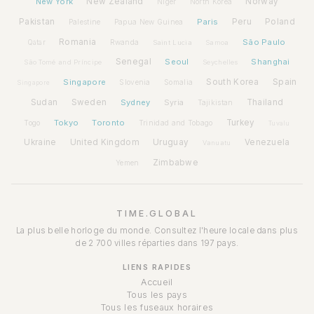
New York
New Zealand
Norway
Niger
North Korea
Pakistan
Paris
Peru
Poland
Palestine
Papua New Guinea
Romania
São Paulo
Rwanda
Qatar
Saint Lucia
Samoa
Senegal
Seoul
Shanghai
São Tomé and Príncipe
Seychelles
Spain
Singapore
South Korea
Slovenia
Somalia
Singapore
Sudan
Sweden
Sydney
Syria
Thailand
Tajikistan
Tokyo
Toronto
Turkey
Togo
Trinidad and Tobago
Tuvalu
Ukraine
United Kingdom
Uruguay
Venezuela
Vanuatu
Zimbabwe
Yemen
TIME.GLOBAL
La plus belle horloge du monde. Consultez l'heure locale dans plus
de 2 700 villes réparties dans 197 pays.
LIENS RAPIDES
Accueil
Tous les pays
Tous les fuseaux horaires