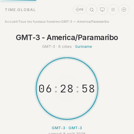
TIME.GLOBAL
FR
Accueil
›
Tous les fuseaux horaires
›
GMT-3 — America/Paramaribo
Assistant Temps
GMT-3 - America/Paramaribo
Online
GMT-3 · 6 cities ·
Suriname
0
6
:
2
8
:
5
9
GMT-3 · GMT-3
samedi 8 août 2026