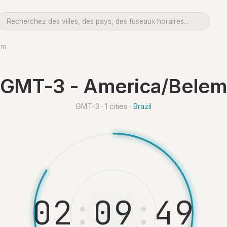
em
GMT-3 - America/Bele
GMT-3 · 1 cities ·
Brazil
0
2
:
0
9
:
5
0