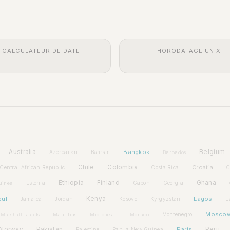
CALCULATEUR DE DATE
HORODATAGE UNIX
Australia
Bangkok
Belgium
Azerbaijan
Bahrain
Barbados
Chile
Colombia
Croatia
Central African Republic
Costa Rica
C
Ethiopia
Finland
Ghana
Estonia
Gabon
Georgia
uinea
bul
Kenya
Lagos
Jamaica
Jordan
Kosovo
Kyrgyzstan
L
Mosco
Montenegro
Marshall Islands
Mauritius
Micronesia
Monaco
Norway
Pakistan
Paris
Peru
Palestine
Papua New Guinea