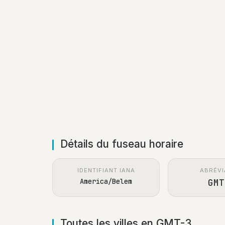
Détails du fuseau horaire
IDENTIFIANT IANA
ABRÉVI
America/Belem
GMT
Toutes les villes en GMT-3