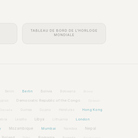
TABLEAU DE BORD DE L'HORLOGE
MONDIALE
Berlin
Bolivia
Benin
Botswana
Brunei
Democratic Republic of the Congo
yprus
Djibouti
Hong Kong
Guinea
Honduras
Grenada
Guyana
Libya
London
atvia
Lithuania
Lesotho
w
Mozambique
Mumbai
Nepal
Namibia
Poland
Romania
Rwanda
Qatar
Saint Lucia