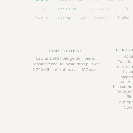
São Paulo
Sen
Samoa
São Tomé and Príncipe
Sweden
Sydney
Syria
Thailand
Tajikistan
LIENS R
TIME.GLOBAL
Accu
La plus belle horloge du monde.
Tous le
Consultez l'heure locale dans plus de
Tous les 
2 700 villes réparties dans 197 pays.
horai
Compara
tempor
Tableau de
l'horloge 
Blo
A prop
Cont