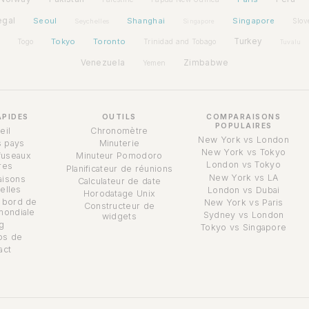
egal
Seoul
Shanghai
Singapore
Slov
Seychelles
Singapore
Tokyo
Toronto
Turkey
Togo
Trinidad and Tobago
Tuvalu
Venezuela
Zimbabwe
Yemen
APIDES
OUTILS
COMPARAISONS
POPULAIRES
eil
Chronomètre
New York vs London
s pays
Minuterie
New York vs Tokyo
fuseaux
Minuteur Pomodoro
London vs Tokyo
res
Planificateur de réunions
New York vs LA
isons
Calculateur de date
elles
London vs Dubai
Horodatage Unix
 bord de
New York vs Paris
Constructeur de
mondiale
Sydney vs London
widgets
g
Tokyo vs Singapore
os de
act