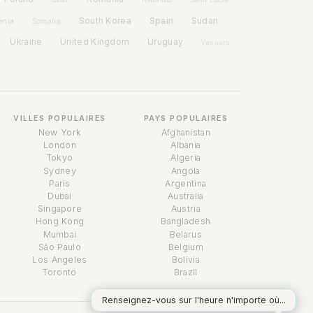
Spain
South Korea
Sudan
enia
Somalia
Ukraine
United Kingdom
Uruguay
Vanuatu
VILLES POPULAIRES
PAYS POPULAIRES
New York
Afghanistan
London
Albania
Tokyo
Algeria
Sydney
Angola
Paris
Argentina
Dubai
Australia
Singapore
Austria
Assistant Temps
Hong Kong
Bangladesh
Online
Mumbai
Belarus
São Paulo
Belgium
Los Angeles
Bolivia
Toronto
Brazil
Renseignez-vous sur l'heure n'importe où...