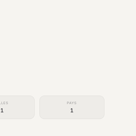
LLES
PAYS
1
1