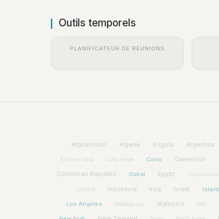
Outils temporels
PLANIFICATEUR DE RÉUNIONS
Afghanistan
Algeria
Angola
Argentina
Cairo
Cameroon
Burkina Faso
Cabo Verde
Dominican Republic
Dubai
Egypt
Equatorial G
Indonesia
Iraq
Israel
Istan
Iceland
Los Angeles
Malaysia
Madagascar
Mali
New York
New Zealand
Niger
North Korea