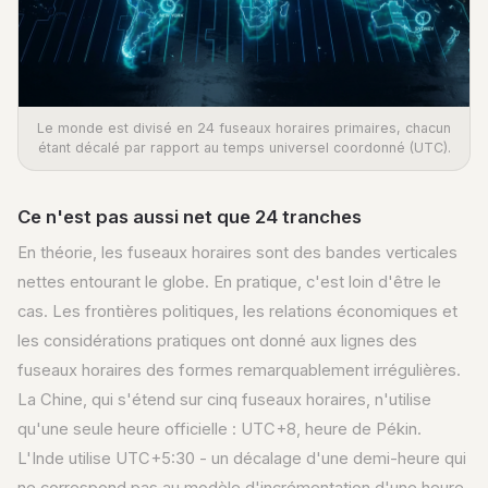
Le monde est divisé en 24 fuseaux horaires primaires, chacun
étant décalé par rapport au temps universel coordonné (UTC).
Ce n'est pas aussi net que 24 tranches
En théorie, les fuseaux horaires sont des bandes verticales
nettes entourant le globe. En pratique, c'est loin d'être le
cas. Les frontières politiques, les relations économiques et
les considérations pratiques ont donné aux lignes des
fuseaux horaires des formes remarquablement irrégulières.
La Chine, qui s'étend sur cinq fuseaux horaires, n'utilise
qu'une seule heure officielle : UTC+8, heure de Pékin.
L'Inde utilise UTC+5:30 - un décalage d'une demi-heure qui