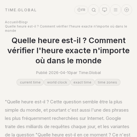
TIME.GLOBAL
FR
Accueil
›
Blog
›
Quelle heure est-il ? Comment vérifier l'heure exacte n'importe où dans le
monde
Quelle heure est-il ? Comment
vérifier l'heure exacte n'importe
où dans le monde
Publié 2026-04-10
par Time.Global
current time
world clock
exact time
time zones
Assistant Temps
"Quelle heure est-il ? Cette question semble être la plus
Online
simple du monde, et pourtant c'est aussi l'une des phrases
les plus fréquemment recherchées sur Internet. Google
traite des milliards de requêtes chaque jour, et les variantes
de la question "Quelle heure est-il en ce moment ? Ce n'est