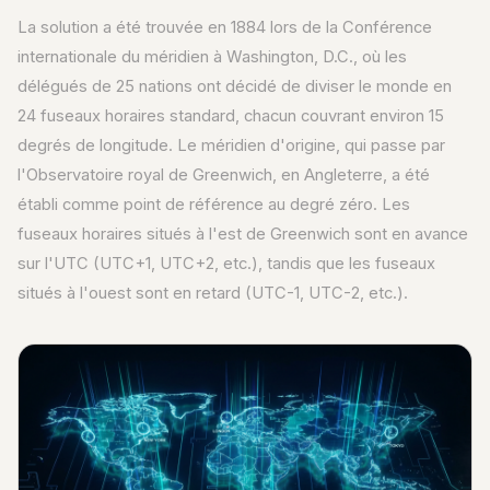
La solution a été trouvée en 1884 lors de la Conférence
internationale du méridien à Washington, D.C., où les
délégués de 25 nations ont décidé de diviser le monde en
24 fuseaux horaires standard, chacun couvrant environ 15
degrés de longitude. Le méridien d'origine, qui passe par
l'Observatoire royal de Greenwich, en Angleterre, a été
établi comme point de référence au degré zéro. Les
fuseaux horaires situés à l'est de Greenwich sont en avance
sur l'UTC (UTC+1, UTC+2, etc.), tandis que les fuseaux
situés à l'ouest sont en retard (UTC-1, UTC-2, etc.).