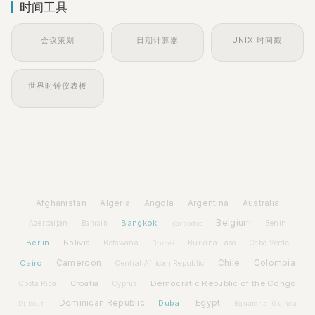
时间工具
会议策划
日期计算器
UNIX 时间戳
世界时钟仪表板
Afghanistan
Algeria
Angola
Argentina
Australia
Bangkok
Belgium
Azerbaijan
Benin
Bahrain
Barbados
Berlin
Bolivia
Botswana
Burkina Faso
Brunei
Cabo Verde
Cairo
Cameroon
Chile
Colombia
Central African Republic
Croatia
Democratic Republic of the Congo
Costa Rica
Cyprus
Dominican Republic
Dubai
Egypt
Djibouti
Equatorial Guinea