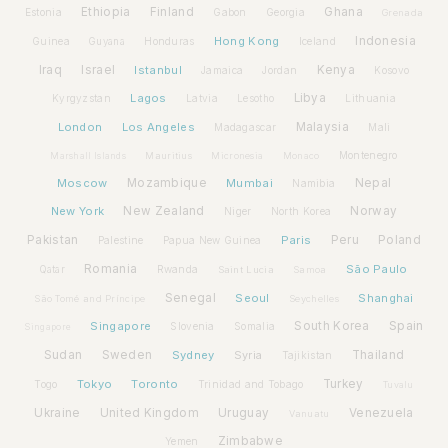
Ethiopia
Finland
Ghana
Estonia
Gabon
Georgia
Grenada
Hong Kong
Indonesia
Guinea
Honduras
Iceland
Guyana
Iraq
Israel
Istanbul
Kenya
Jamaica
Jordan
Kosovo
Lagos
Libya
Kyrgyzstan
Latvia
Lithuania
Lesotho
London
Los Angeles
Malaysia
Madagascar
Mali
Montenegro
Marshall Islands
Mauritius
Micronesia
Monaco
Moscow
Mozambique
Mumbai
Nepal
Namibia
New York
New Zealand
Norway
Niger
North Korea
Pakistan
Paris
Peru
Poland
Palestine
Papua New Guinea
Romania
São Paulo
Rwanda
Qatar
Saint Lucia
Samoa
Senegal
Seoul
Shanghai
São Tomé and Príncipe
Seychelles
Spain
Singapore
South Korea
Slovenia
Somalia
Singapore
Sudan
Sweden
Sydney
Syria
Thailand
Tajikistan
Tokyo
Toronto
Turkey
Togo
Trinidad and Tobago
Tuvalu
Ukraine
United Kingdom
Uruguay
Venezuela
Vanuatu
Zimbabwe
Yemen