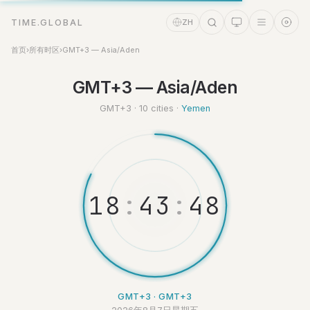
TIME.GLOBAL
ZH
首页
›
所有时区
›
GMT+3 — Asia/Aden
时间助理
GMT+3 — Asia/Aden
Online
GMT+3 · 10 cities ·
Yemen
1
8
:
4
3
:
4
9
GMT+3 · GMT+3