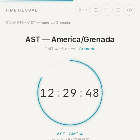
TIME.GLOBAL
ZH
首页
›
所有时区
›
AST — America/Grenada
时间助理
AST — America/Grenada
Online
GMT-4 · 5 cities ·
Grenada
1
2
:
2
9
:
4
8
AST · GMT-4