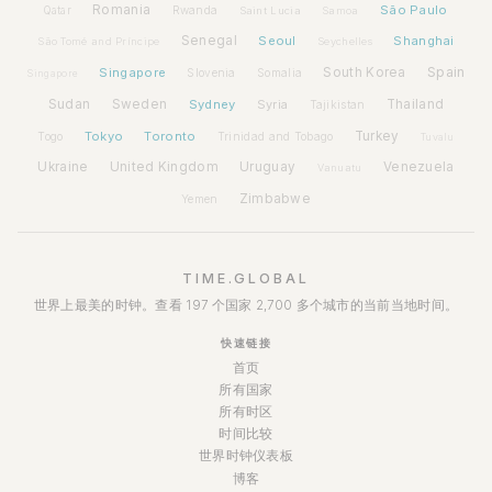
Romania
São Paulo
Rwanda
Qatar
Saint Lucia
Samoa
Senegal
Seoul
Shanghai
São Tomé and Príncipe
Seychelles
Spain
Singapore
South Korea
Slovenia
Somalia
Singapore
Sudan
Sweden
Sydney
Syria
Thailand
Tajikistan
Tokyo
Toronto
Turkey
Togo
Trinidad and Tobago
Tuvalu
Ukraine
United Kingdom
Uruguay
Venezuela
Vanuatu
Zimbabwe
Yemen
TIME.GLOBAL
世界上最美的时钟。查看 197 个国家 2,700 多个城市的当前当地时间。
快速链接
首页
所有国家
所有时区
时间比较
世界时钟仪表板
博客