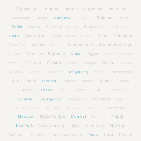
Afghanistan
Algeria
Angola
Argentina
Australia
Bangkok
Belgium
Azerbaijan
Benin
Bahrain
Barbados
Berlin
Bolivia
Botswana
Burkina Faso
Brunei
Cabo Verde
Cairo
Cameroon
Chile
Colombia
Central African Republic
Croatia
Democratic Republic of the Congo
Costa Rica
Cyprus
Dominican Republic
Dubai
Egypt
Djibouti
Equatorial Guinea
Ethiopia
Finland
Ghana
Estonia
Gabon
Georgia
Grenada
Hong Kong
Indonesia
Guinea
Honduras
Iceland
Guyana
Iraq
Israel
Istanbul
Kenya
Jamaica
Jordan
Kosovo
Lagos
Libya
Kyrgyzstan
Latvia
Lithuania
Lesotho
London
Los Angeles
Malaysia
Madagascar
Mali
Montenegro
Marshall Islands
Mauritius
Micronesia
Monaco
Moscow
Mozambique
Mumbai
Nepal
Namibia
New York
New Zealand
Norway
Niger
North Korea
Pakistan
Paris
Peru
Poland
Palestine
Papua New Guinea