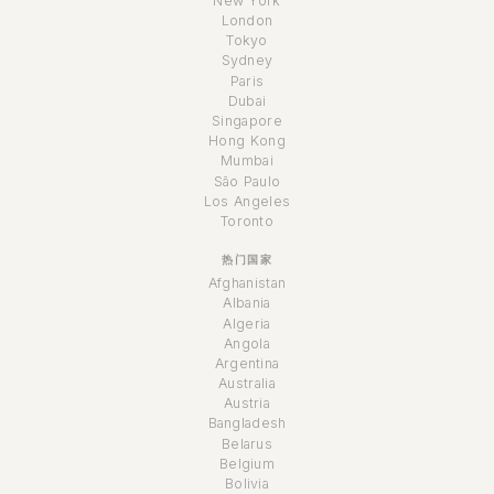
New York
London
Tokyo
Sydney
Paris
Dubai
Singapore
Hong Kong
Mumbai
São Paulo
Los Angeles
Toronto
热门国家
Afghanistan
Albania
Algeria
Angola
Argentina
Australia
Austria
Bangladesh
Belarus
Belgium
Bolivia