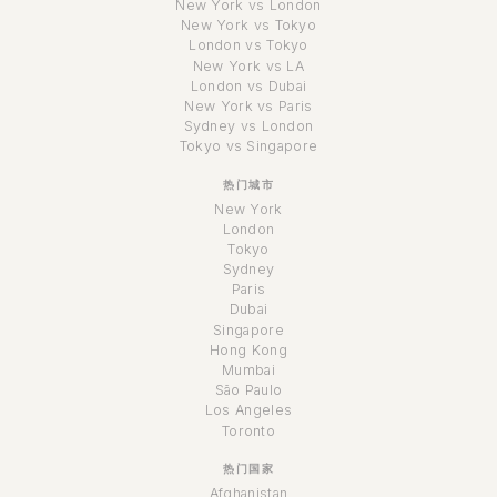
New York vs London
New York vs Tokyo
London vs Tokyo
New York vs LA
London vs Dubai
New York vs Paris
Sydney vs London
Tokyo vs Singapore
热门城市
New York
London
Tokyo
Sydney
Paris
Dubai
Singapore
Hong Kong
Mumbai
São Paulo
Los Angeles
Toronto
热门国家
Afghanistan