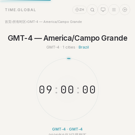
TIME.GLOBAL
ZH
首页
›
所有时区
›
GMT-4 — America/Campo Grande
时间助理
GMT-4 — America/Campo Grande
Online
GMT-4 · 1 cities ·
Brazil
0
9
:
0
0
:
0
0
GMT-4 · GMT-4