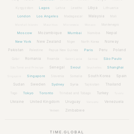
Lagos
Libya
Kyrgyzstan
Latvia
Lithuania
Lesotho
London
Los Angeles
Malaysia
Madagascar
Mali
Montenegro
Marshall Islands
Mauritius
Micronesia
Monaco
Moscow
Mozambique
Mumbai
Nepal
Namibia
New York
New Zealand
Norway
Niger
North Korea
Pakistan
Paris
Peru
Poland
Palestine
Papua New Guinea
Romania
São Paulo
Rwanda
Qatar
Saint Lucia
Samoa
Senegal
Seoul
Shanghai
São Tomé and Príncipe
Seychelles
Spain
Singapore
South Korea
Slovenia
Somalia
Singapore
Sudan
Sweden
Sydney
Syria
Thailand
Tajikistan
Tokyo
Toronto
Turkey
Togo
Trinidad and Tobago
Tuvalu
Ukraine
United Kingdom
Uruguay
Venezuela
Vanuatu
Zimbabwe
Yemen
TIME.GLOBAL