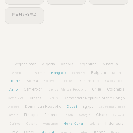
世界时钟仪表板
Afghanistan
Algeria
Angola
Argentina
Australia
Bangkok
Belgium
Azerbaijan
Benin
Bahrain
Barbados
Berlin
Bolivia
Botswana
Burkina Faso
Brunei
Cabo Verde
Cairo
Cameroon
Chile
Colombia
Central African Republic
Croatia
Democratic Republic of the Congo
Costa Rica
Cyprus
Dominican Republic
Dubai
Egypt
Djibouti
Equatorial Guinea
Ethiopia
Finland
Ghana
Estonia
Gabon
Georgia
Grenada
Hong Kong
Indonesia
Guinea
Honduras
Iceland
Guyana
Iraq
Israel
Istanbul
Kenya
Jamaica
Jordan
Kosovo