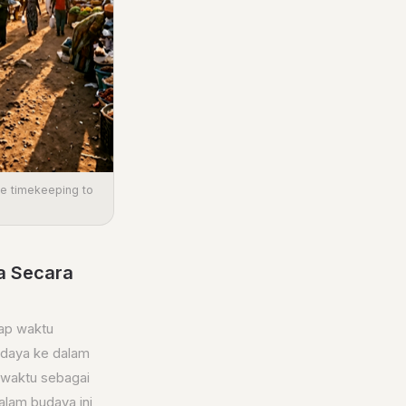
se timekeeping to
a Secara
dap waktu
udaya ke dalam
 waktu sebagai
alam budaya ini,