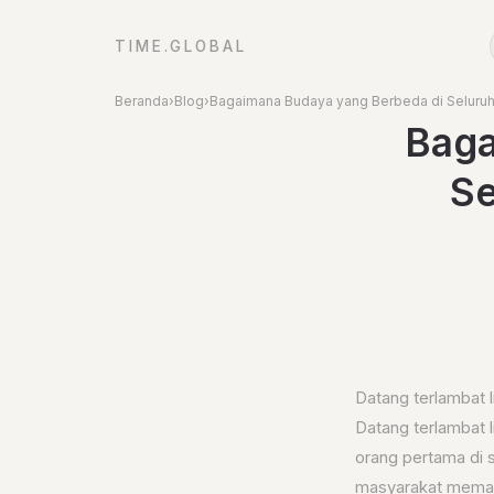
TIME.GLOBAL
Beranda
›
Blog
›
Bagaimana Budaya yang Berbeda di Seluru
Baga
Se
Datang terlambat l
Datang terlambat 
orang pertama di 
masyarakat mema