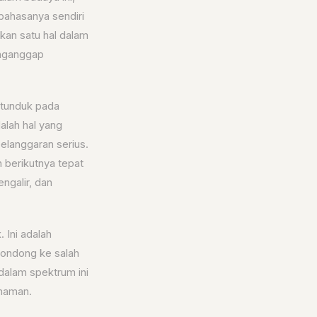
 bahasanya sendiri
kan satu hal dalam
enganggap
n tunduk pada
alah hal yang
elanggaran serius.
 berikutnya tepat
ngalir, dan
 Ini adalah
condong ke salah
alam spektrum ini
ahaman.