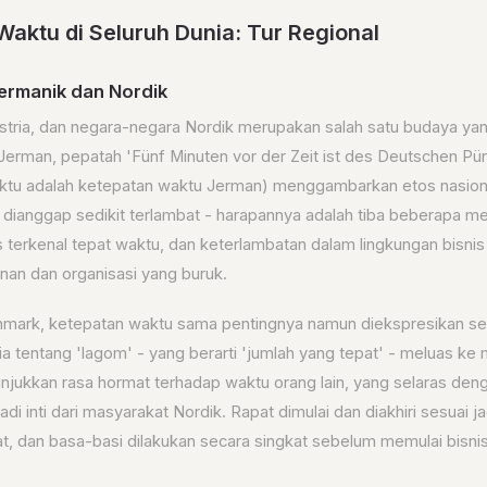
aktu di Seluruh Dunia: Tur Regional
Jermanik dan Nordik
stria, dan negara-negara Nordik merupakan salah satu budaya yan
 Jerman, pepatah 'Fünf Minuten vor der Zeit ist des Deutschen Pün
tu adalah ketepatan waktu Jerman) menggambarkan etos nasiona
dianggap sedikit terlambat - harapannya adalah tiba beberapa men
s terkenal tepat waktu, dan keterlambatan dalam lingkungan bisni
nan dan organisasi yang buruk.
nmark, ketepatan waktu sama pentingnya namun diekspresikan se
a tentang 'lagom' - yang berarti 'jumlah yang tepat' - meluas k
ukkan rasa hormat terhadap waktu orang lain, yang selaras dengan
adi inti dari masyarakat Nordik. Rapat dimulai dan diakhiri sesuai 
at, dan basa-basi dilakukan secara singkat sebelum memulai bisnis