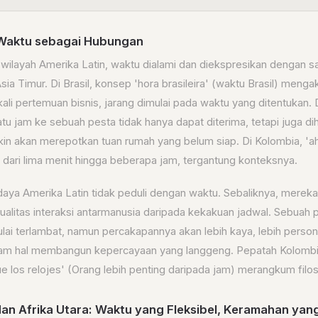
 Waktu sebagai Hubungan
 wilayah Amerika Latin, waktu dialami dan diekspresikan dengan s
sia Timur. Di Brasil, konsep 'hora brasileira' (waktu Brasil) meng
 kali pertemuan bisnis, jarang dimulai pada waktu yang ditentukan.
tu jam ke sebuah pesta tidak hanya dapat diterima, tetapi juga d
n akan merepotkan tuan rumah yang belum siap. Di Kolombia, 'ahor
i dari lima menit hingga beberapa jam, tergantung konteksnya.
budaya Amerika Latin tidak peduli dengan waktu. Sebaliknya, mereka
ualitas interaksi antarmanusia daripada kekakuan jadwal. Sebuah 
ai terlambat, namun percakapannya akan lebih kaya, lebih personal
alam hal membangun kepercayaan yang langgeng. Pepatah Kolombi
 los relojes' (Orang lebih penting daripada jam) merangkum filosof
an Afrika Utara: Waktu yang Fleksibel, Keramahan ya