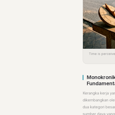
Time is perceive
Monokronik
Fundament
Kerangka kerja ya
dikembangkan oleh
dua kategori besa
sumber daya yang l