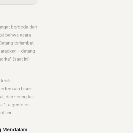
angat berbeda dari
akui bahwa acara
 Datang terlambat
iharapkan - datang
ita' (saat ini)
 lebih
pertemuan bisnis
, dan sering kali
a 'La gente es
i ini.
ng Mendalam