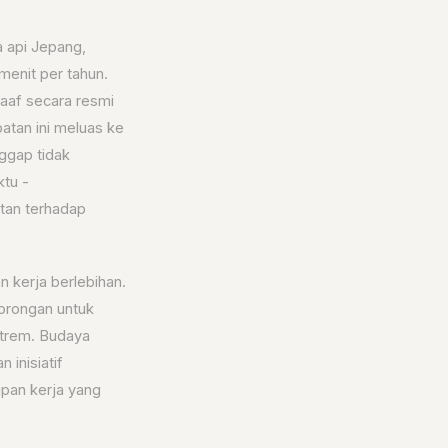
a api Jepang,
menit per tahun.
aaf secara resmi
atan ini meluas ke
ggap tidak
ktu -
tan terhadap
 kerja berlebihan.
dorongan untuk
strem. Budaya
 inisiatif
pan kerja yang