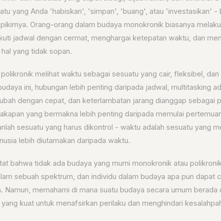
tu yang Anda 'habiskan', 'simpan', 'buang', atau 'investasikan' -
pikirnya. Orang-orang dalam budaya monokronik biasanya melaku
kuti jadwal dengan cermat, menghargai ketepatan waktu, dan m
hal yang tidak sopan.
ya polikronik melihat waktu sebagai sesuatu yang cair, fleksibel, da
daya ini, hubungan lebih penting daripada jadwal, multitasking ad
rubah dengan cepat, dan keterlambatan jarang dianggap sebagai p
akapan yang bermakna lebih penting daripada memulai pertemuan
nlah sesuatu yang harus dikontrol - waktu adalah sesuatu yang me
usia lebih diutamakan daripada waktu.
tat bahwa tidak ada budaya yang murni monokronik atau polikronik.
am sebuah spektrum, dan individu dalam budaya apa pun dapat 
ya. Namun, memahami di mana suatu budaya secara umum berada d
yang kuat untuk menafsirkan perilaku dan menghindari kesalahp