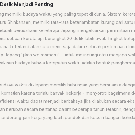
 Detik Menjadi Penting
ng memiliki budaya waktu yang paling tepat di dunia. Sistem keret
luru Shinkansen, memiliki rata-rata keterlambatan kurang dari satu 
sebuah perusahaan kereta api Jepang mengeluarkan permintaan m
na sebuah kereta api berangkat 20 detik lebih awal. Tingkat ketep
 mana keterlambatan satu menit saja dalam sebuah pertemuan dian
ep Jepang 'jikan wo mamoru' - untuk melindungi atau menjaga wa
akinan budaya bahwa ketepatan waktu adalah bentuk penghorma
udaya waktu di Jepang memiliki hubungan yang bernuansa dengan
- kematian karena terlalu banyak bekerja - menyoroti bagaimana 
efisiensi waktu dapat menjadi berbahaya jika dilakukan secara ek
lah berubah secara bertahap dalam beberapa tahun terakhir, dengan
mendorong jam kerja yang lebih pendek dan keseimbangan kehidu