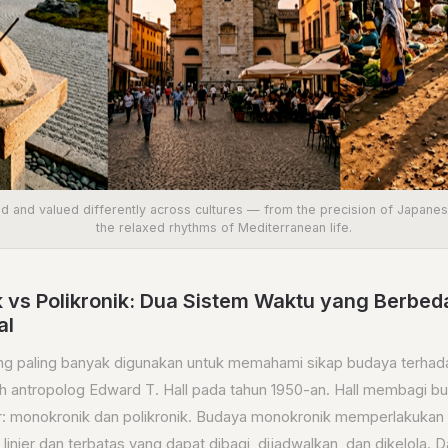
d and valued differently across cultures — from the precision of Japane
the relaxed rhythms of Mediterranean life.
 vs Polikronik: Dua Sistem Waktu yang Berbed
al
ng paling banyak digunakan untuk memahami sikap budaya terha
 antropolog Edward T. Hall pada tahun 1950-an. Hall membagi b
r: monokronik dan polikronik. Budaya monokronik memperlakukan
inier dan terbatas yang dapat dibagi, dijadwalkan, dan dikelola. D