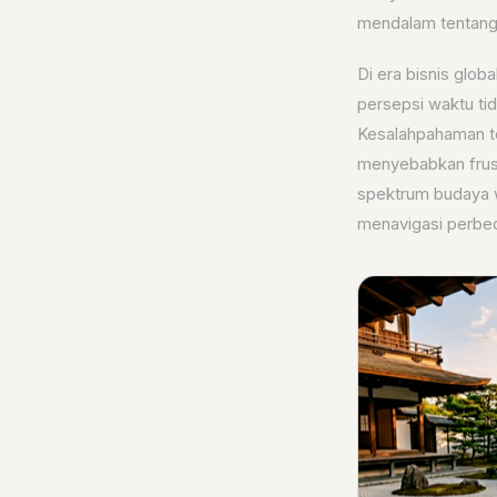
mendalam tentang p
Di era bisnis glob
persepsi waktu ti
Kesalahpahaman te
menyebabkan frust
spektrum budaya w
menavigasi perbed