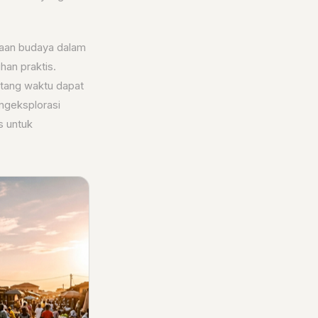
edaan budaya dalam
han praktis.
ntang waktu dapat
ngeksplorasi
s untuk