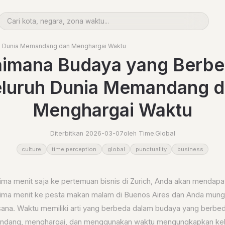
h Dunia Memandang dan Menghargai Waktu
imana Budaya yang Berbe
luruh Dunia Memandang 
Menghargai Waktu
Diterbitkan 2026-03-07
oleh Time.Global
culture
time perception
global
punctuality
business
ima menit saja ke pertemuan bisnis di Zurich, Anda akan mendapat
lima menit ke pesta makan malam di Buenos Aires dan Anda mung
sana. Waktu memiliki arti yang berbeda dalam budaya yang berbed
ndang, menghargai, dan menggunakan waktu mengungkapkan ke