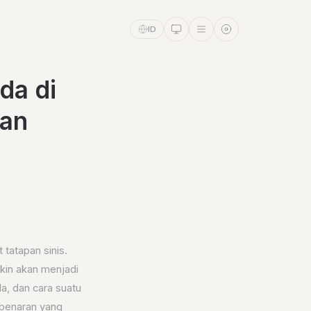
ID
da di
dan
 tatapan sinis.
kin akan menjadi
a, dan cara suatu
benaran yang