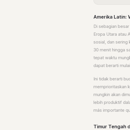
Amerika Latin:
Di sebagian besar
Eropa Utara atau A
sosial, dan sering
30 menit hingga sa
tepat waktu mungki
dapat berarti mula
Ini tidak berarti 
memprioritaskan k
mungkin akan dimul
lebih produktif d
más importante que
Timur Tengah d