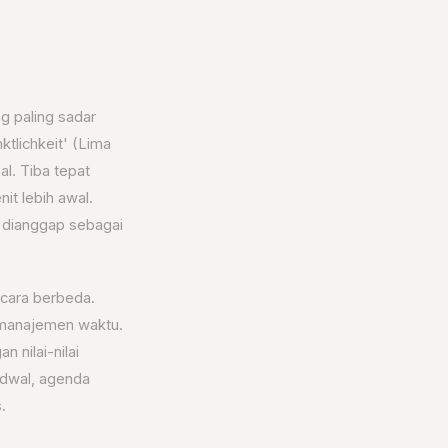
g paling sadar
ktlichkeit' (Lima
l. Tiba tepat
it lebih awal.
s dianggap sebagai
cara berbeda.
e manajemen waktu.
 nilai-nilai
jadwal, agenda
.