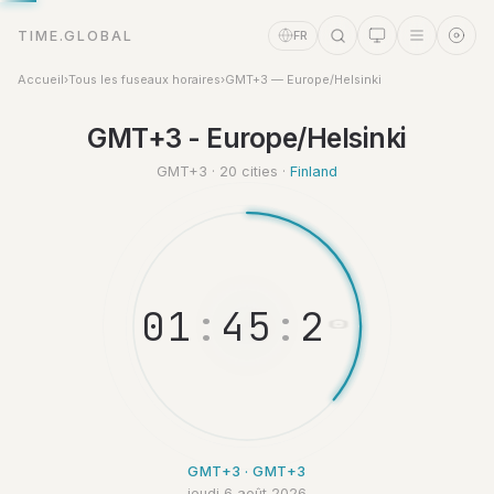
TIME.GLOBAL
FR
Accueil
›
Tous les fuseaux horaires
›
GMT+3 — Europe/Helsinki
GMT+3 - Europe/Helsinki
Assistant Temps
Online
GMT+3 · 20 cities ·
Finland
0
1
:
4
5
:
2
1
GMT+3 · GMT+3
jeudi 6 août 2026