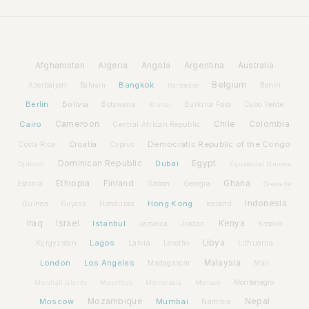
Afghanistan
Algeria
Angola
Argentina
Australia
Bangkok
Belgium
Azerbaijan
Benin
Bahrain
Barbados
Berlin
Bolivia
Botswana
Burkina Faso
Brunei
Cabo Verde
Cairo
Cameroon
Chile
Colombia
Central African Republic
Croatia
Democratic Republic of the Congo
Costa Rica
Cyprus
Dominican Republic
Dubai
Egypt
Djibouti
Equatorial Guinea
Ethiopia
Finland
Ghana
Estonia
Gabon
Georgia
Grenada
Hong Kong
Indonesia
Guinea
Honduras
Iceland
Guyana
Iraq
Israel
Istanbul
Kenya
Jamaica
Jordan
Kosovo
Lagos
Libya
Kyrgyzstan
Latvia
Lithuania
Lesotho
London
Los Angeles
Malaysia
Madagascar
Mali
Montenegro
Marshall Islands
Mauritius
Micronesia
Monaco
Moscow
Mozambique
Mumbai
Nepal
Namibia