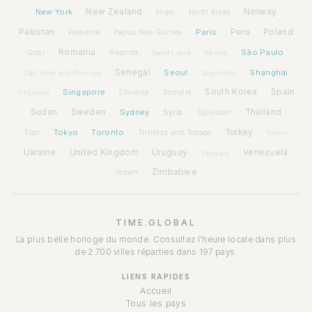
New York
New Zealand
Norway
Niger
North Korea
Pakistan
Paris
Peru
Poland
Palestine
Papua New Guinea
Romania
São Paulo
Rwanda
Qatar
Saint Lucia
Samoa
Senegal
Seoul
Shanghai
São Tomé and Príncipe
Seychelles
Spain
Singapore
South Korea
Slovenia
Somalia
Singapore
Sudan
Sweden
Sydney
Syria
Thailand
Tajikistan
Tokyo
Toronto
Turkey
Togo
Trinidad and Tobago
Tuvalu
Ukraine
United Kingdom
Uruguay
Venezuela
Vanuatu
Zimbabwe
Yemen
TIME.GLOBAL
La plus belle horloge du monde. Consultez l'heure locale dans plus
de 2 700 villes réparties dans 197 pays.
LIENS RAPIDES
Accueil
Tous les pays