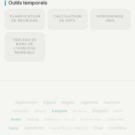
Outils temporels
PLANIFICATEUR
CALCULATEUR
HORODATAGE
DE RÉUNIONS
DE DATE
UNIX
TABLEAU DE
BORD DE
L'HORLOGE
MONDIALE
Afghanistan
Algeria
Angola
Argentina
Australia
Bangkok
Belgium
Azerbaijan
Benin
Bahrain
Barbados
Berlin
Bolivia
Botswana
Burkina Faso
Brunei
Cabo Verde
Cairo
Cameroon
Chile
Colombia
Central African Republic