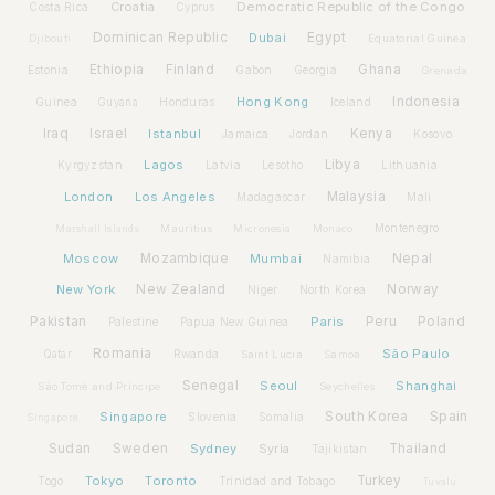
Croatia
Democratic Republic of the Congo
Costa Rica
Cyprus
Dominican Republic
Dubai
Egypt
Djibouti
Equatorial Guinea
Ethiopia
Finland
Ghana
Estonia
Gabon
Georgia
Grenada
Hong Kong
Indonesia
Guinea
Honduras
Iceland
Guyana
Iraq
Israel
Istanbul
Kenya
Jamaica
Jordan
Kosovo
Lagos
Libya
Kyrgyzstan
Latvia
Lithuania
Lesotho
London
Los Angeles
Malaysia
Madagascar
Mali
Montenegro
Marshall Islands
Mauritius
Micronesia
Monaco
Moscow
Mozambique
Mumbai
Nepal
Namibia
New York
New Zealand
Norway
Niger
North Korea
Pakistan
Paris
Peru
Poland
Palestine
Papua New Guinea
Romania
São Paulo
Rwanda
Qatar
Saint Lucia
Samoa
Senegal
Seoul
Shanghai
São Tomé and Príncipe
Seychelles
Spain
Singapore
South Korea
Slovenia
Somalia
Singapore
Sudan
Sweden
Sydney
Syria
Thailand
Tajikistan
Tokyo
Toronto
Turkey
Togo
Trinidad and Tobago
Tuvalu