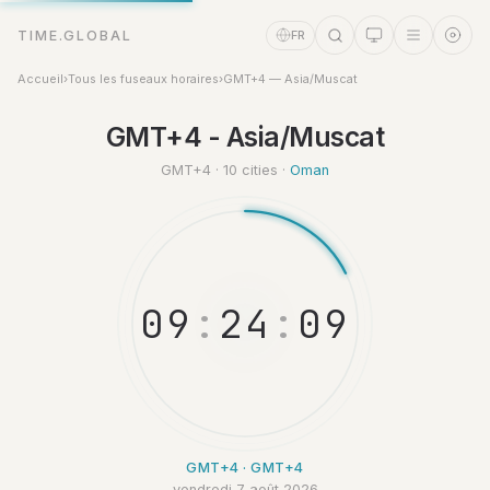
TIME.GLOBAL
FR
Accueil
›
Tous les fuseaux horaires
›
GMT+4 — Asia/Muscat
Assistant Temps
GMT+4 - Asia/Muscat
Online
GMT+4 · 10 cities ·
Oman
0
9
:
2
4
:
1
0
GMT+4 · GMT+4
vendredi 7 août 2026