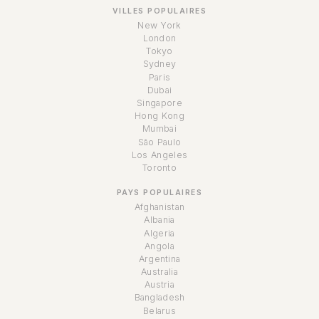
VILLES POPULAIRES
New York
London
Tokyo
Sydney
Paris
Dubai
Singapore
Hong Kong
Mumbai
São Paulo
Los Angeles
Toronto
PAYS POPULAIRES
Afghanistan
Albania
Algeria
Angola
Argentina
Australia
Austria
Bangladesh
Belarus