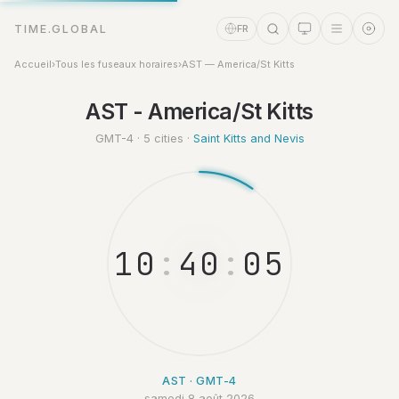
TIME.GLOBAL
FR
Accueil
›
Tous les fuseaux horaires
›
AST — America/St Kitts
Assistant Temps
AST - America/St Kitts
Online
GMT-4 · 5 cities ·
Saint Kitts and Nevis
1
0
:
4
0
:
0
5
AST · GMT-4
samedi 8 août 2026