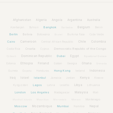
Afghanistan
Algeria
Angola
Argentina
Australia
Bangkok
Belgium
Azerbaijan
Benin
Bahrain
Barbados
Berlin
Bolivia
Botswana
Burkina Faso
Brunei
Cabo Verde
Cairo
Cameroon
Chile
Colombia
Central African Republic
Croatia
Democratic Republic of the Congo
Costa Rica
Cyprus
Dominican Republic
Dubai
Egypt
Djibouti
Equatorial Guinea
Ethiopia
Finland
Ghana
Estonia
Gabon
Georgia
Grenada
Hong Kong
Indonesia
Guinea
Honduras
Iceland
Guyana
Iraq
Israel
Istanbul
Kenya
Jamaica
Jordan
Kosovo
Lagos
Libya
Kyrgyzstan
Latvia
Lithuania
Lesotho
London
Los Angeles
Malaysia
Madagascar
Mali
Montenegro
Marshall Islands
Mauritius
Micronesia
Monaco
Moscow
Mozambique
Mumbai
Nepal
Namibia