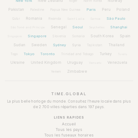
New York
New Zealand
Norway
Niger
North Korea
Pakistan
Paris
Peru
Poland
Palestine
Papua New Guinea
Romania
São Paulo
Rwanda
Qatar
Saint Lucia
Samoa
Senegal
Seoul
Shanghai
São Tomé and Príncipe
Seychelles
Spain
Singapore
South Korea
Slovenia
Somalia
Singapore
Sudan
Sweden
Sydney
Syria
Thailand
Tajikistan
Tokyo
Toronto
Turkey
Togo
Trinidad and Tobago
Tuvalu
Ukraine
United Kingdom
Uruguay
Venezuela
Vanuatu
Zimbabwe
Yemen
TIME.GLOBAL
La plus belle horloge du monde. Consultez l'heure locale dans plus
de 2 700 villes réparties dans 197 pays.
LIENS RAPIDES
Accueil
Tous les pays
Tous les fuseaux horaires