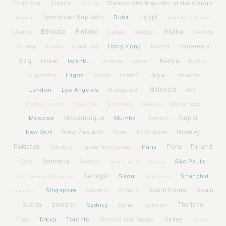
Croatia
Democratic Republic of the Congo
Costa Rica
Cyprus
Dominican Republic
Dubai
Egypt
Djibouti
Equatorial Guinea
Ethiopia
Finland
Ghana
Estonia
Gabon
Georgia
Grenada
Hong Kong
Indonesia
Guinea
Honduras
Iceland
Guyana
Iraq
Israel
Istanbul
Kenya
Jamaica
Jordan
Kosovo
Lagos
Libya
Kyrgyzstan
Latvia
Lithuania
Lesotho
London
Los Angeles
Malaysia
Madagascar
Mali
Montenegro
Marshall Islands
Mauritius
Micronesia
Monaco
Moscow
Mozambique
Mumbai
Nepal
Namibia
New York
New Zealand
Norway
Niger
North Korea
Pakistan
Paris
Peru
Poland
Palestine
Papua New Guinea
Romania
São Paulo
Rwanda
Qatar
Saint Lucia
Samoa
Senegal
Seoul
Shanghai
São Tomé and Príncipe
Seychelles
Spain
Singapore
South Korea
Slovenia
Somalia
Singapore
Sudan
Sweden
Sydney
Syria
Thailand
Tajikistan
Tokyo
Toronto
Turkey
Togo
Trinidad and Tobago
Tuvalu