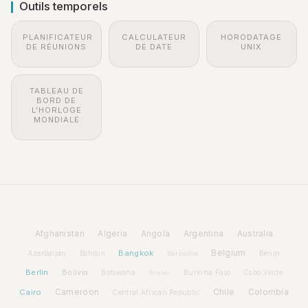
Outils temporels
PLANIFICATEUR
CALCULATEUR
HORODATAGE
DE RÉUNIONS
DE DATE
UNIX
TABLEAU DE
BORD DE
L'HORLOGE
MONDIALE
Afghanistan
Algeria
Angola
Argentina
Australia
Bangkok
Belgium
Azerbaijan
Benin
Bahrain
Barbados
Berlin
Bolivia
Botswana
Burkina Faso
Brunei
Cabo Verde
Cairo
Cameroon
Chile
Colombia
Central African Republic