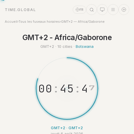
TIME.GLOBAL
FR
Accueil
›
Tous les fuseaux horaires
›
GMT+2 — Africa/Gaborone
Assistant Temps
GMT+2 - Africa/Gaborone
Online
GMT+2 · 10 cities ·
Botswana
0
0
:
4
5
:
4
7
GMT+2 · GMT+2
jeudi 6 août 2026