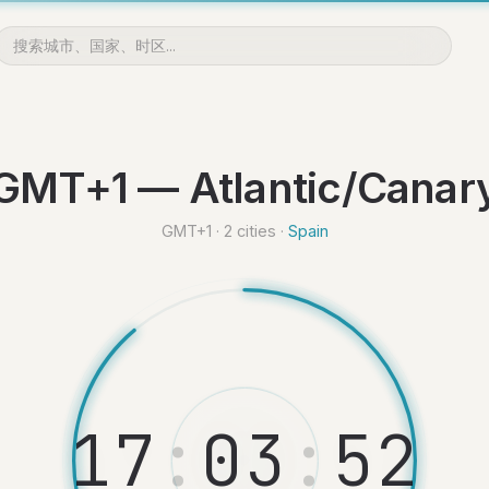
GMT+1 — Atlantic/Canar
GMT+1 · 2 cities ·
Spain
1
7
:
0
3
:
5
2