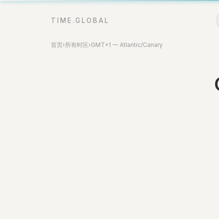
TIME.GLOBAL
首页
›
所有时区
›
GMT+1 — Atlantic/Canary