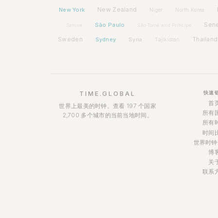
New York
New Zealand
Niger
North Korea
São Paulo
Sen
Samoa
São Tomé and Príncipe
Sweden
Sydney
Syria
Thailand
Tajikistan
快速
TIME.GLOBAL
首
世界上最美的时钟。查看 197 个国家
所有
2,700 多个城市的当前当地时间。
所有
时间
世界时钟
博
关
联系