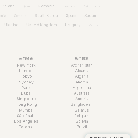
Poland
Romania
Rwanda
Qatar
Saint Lucia
Spain
South Korea
Sudan
enia
Somalia
Ukraine
United Kingdom
Uruguay
Vanuatu
热门城市
热门国家
New York
Afghanistan
London
Albania
Tokyo
Algeria
Sydney
Angola
Paris
Argentina
Dubai
Australia
Singapore
Austria
时间助理
Hong Kong
Bangladesh
Online
Mumbai
Belarus
São Paulo
Belgium
Los Angeles
Bolivia
Toronto
Brazil