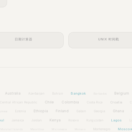
日期计算器
UNIX 时间戳
Australia
Bangkok
Belgium
Azerbaijan
Bahrain
Barbados
Chile
Colombia
Croatia
Central African Republic
Costa Rica
C
Ethiopia
Finland
Ghana
Estonia
Gabon
Georgia
uinea
bul
Kenya
Lagos
Jamaica
Jordan
Kosovo
Kyrgyzstan
L
Mosco
Montenegro
Marshall Islands
Mauritius
Micronesia
Monaco