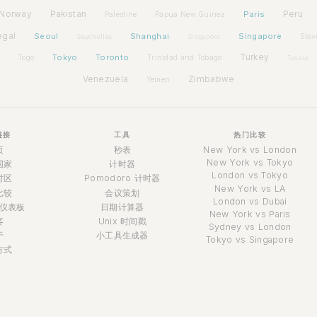
Norway
Pakistan
Paris
Peru
Palestine
Papua New Guinea
egal
Seoul
Shanghai
Singapore
Slov
Seychelles
Singapore
Tokyo
Toronto
Turkey
Togo
Trinidad and Tobago
Tuvalu
Venezuela
Zimbabwe
Yemen
链接
工具
热门比较
页
秒表
New York vs London
New York vs Tokyo
国家
计时器
London vs Tokyo
时区
Pomodoro 计时器
New York vs LA
比较
会议策划
London vs Dubai
仪表板
日期计算器
New York vs Paris
客
Unix 时间戳
Sydney vs London
于
小工具生成器
Tokyo vs Singapore
方式