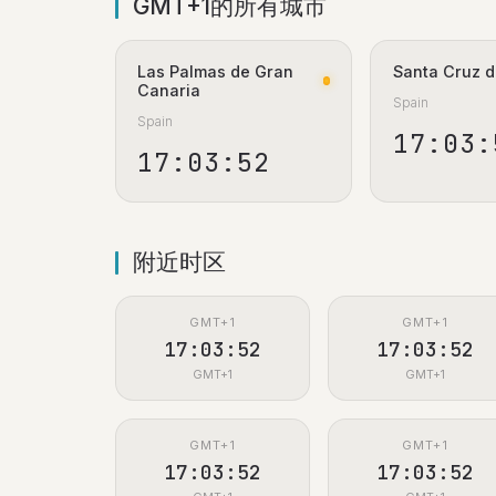
GMT+1的所有城市
Las Palmas de Gran
Santa Cruz d
Canaria
Spain
Spain
17:03:
17:03:53
附近时区
GMT+1
GMT+1
17:03:53
17:03:53
GMT+1
GMT+1
GMT+1
GMT+1
17:03:53
17:03:53