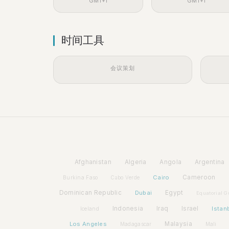
GMT+1
GMT+1
时间工具
会议策划
Afghanistan
Algeria
Angola
Argentina
Cairo
Cameroon
Burkina Faso
Cabo Verde
Dominican Republic
Dubai
Egypt
Equatorial G
Indonesia
Iraq
Israel
Istan
Iceland
Los Angeles
Malaysia
Madagascar
Mali