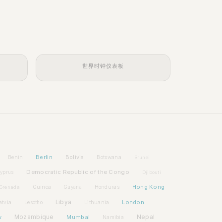
世界时钟仪表板
Berlin
Bolivia
Benin
Botswana
Brunei
Democratic Republic of the Congo
yprus
Djibouti
Hong Kong
Guinea
Honduras
Grenada
Guyana
Libya
London
atvia
Lithuania
Lesotho
w
Mozambique
Mumbai
Nepal
Namibia