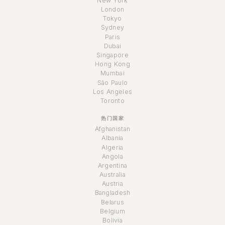
New York
London
Tokyo
Sydney
Paris
Dubai
Singapore
Hong Kong
Mumbai
São Paulo
Los Angeles
Toronto
热门国家
Afghanistan
Albania
Algeria
Angola
Argentina
Australia
Austria
Bangladesh
Belarus
Belgium
Bolivia