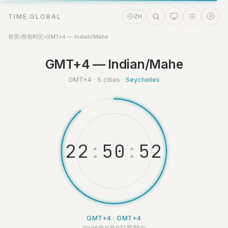
TIME.GLOBAL
ZH
首页
›
所有时区
›
GMT+4 — Indian/Mahe
时间助理
GMT+4 — Indian/Mahe
Online
GMT+4 · 5 cities ·
Seychelles
2
2
:
5
0
:
5
2
GMT+4 · GMT+4