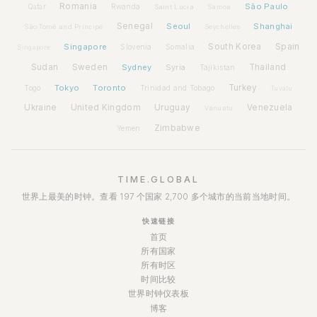
Romania
São Paulo
Rwanda
Qatar
Saint Lucia
Samoa
Senegal
Seoul
Shanghai
São Tomé and Príncipe
Seychelles
Spain
Singapore
South Korea
Slovenia
Somalia
Singapore
Sudan
Sweden
Sydney
Syria
Thailand
Tajikistan
Tokyo
Toronto
Turkey
Togo
Trinidad and Tobago
Tuvalu
Ukraine
United Kingdom
Uruguay
Venezuela
Vanuatu
Zimbabwe
Yemen
TIME.GLOBAL
世界上最美的时钟。查看 197 个国家 2,700 多个城市的当前当地时间。
快速链接
首页
所有国家
所有时区
时间比较
世界时钟仪表板
博客