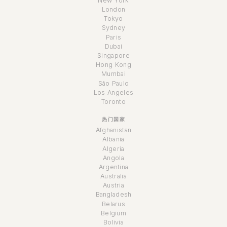
New York
London
Tokyo
Sydney
Paris
Dubai
Singapore
Hong Kong
Mumbai
São Paulo
Los Angeles
Toronto
热门国家
Afghanistan
Albania
Algeria
Angola
Argentina
Australia
Austria
Bangladesh
Belarus
Belgium
Bolivia