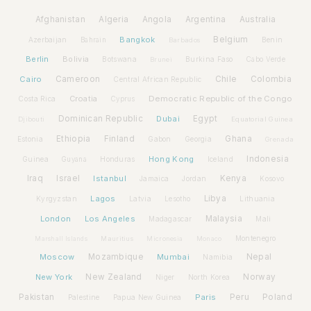
Afghanistan
Algeria
Angola
Argentina
Australia
Bangkok
Belgium
Azerbaijan
Benin
Bahrain
Barbados
Berlin
Bolivia
Botswana
Burkina Faso
Brunei
Cabo Verde
Cairo
Cameroon
Chile
Colombia
Central African Republic
Croatia
Democratic Republic of the Congo
Costa Rica
Cyprus
Dominican Republic
Dubai
Egypt
Djibouti
Equatorial Guinea
Ethiopia
Finland
Ghana
Estonia
Gabon
Georgia
Grenada
Hong Kong
Indonesia
Guinea
Honduras
Iceland
Guyana
Iraq
Israel
Istanbul
Kenya
Jamaica
Jordan
Kosovo
Lagos
Libya
Kyrgyzstan
Latvia
Lithuania
Lesotho
London
Los Angeles
Malaysia
Madagascar
Mali
Montenegro
Marshall Islands
Mauritius
Micronesia
Monaco
Moscow
Mozambique
Mumbai
Nepal
Namibia
New York
New Zealand
Norway
Niger
North Korea
Pakistan
Paris
Peru
Poland
Palestine
Papua New Guinea