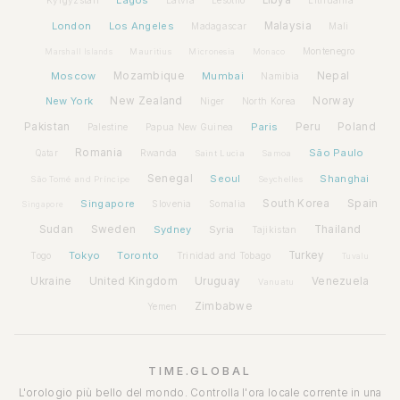
Lagos
Libya
Kyrgyzstan
Latvia
Lithuania
Lesotho
London
Los Angeles
Malaysia
Madagascar
Mali
Montenegro
Marshall Islands
Mauritius
Micronesia
Monaco
Moscow
Mozambique
Mumbai
Nepal
Namibia
New York
New Zealand
Norway
Niger
North Korea
Pakistan
Paris
Peru
Poland
Palestine
Papua New Guinea
Romania
São Paulo
Rwanda
Qatar
Saint Lucia
Samoa
Senegal
Seoul
Shanghai
São Tomé and Príncipe
Seychelles
Spain
Singapore
South Korea
Slovenia
Somalia
Singapore
Sudan
Sweden
Sydney
Syria
Thailand
Tajikistan
Tokyo
Toronto
Turkey
Togo
Trinidad and Tobago
Tuvalu
Ukraine
United Kingdom
Uruguay
Venezuela
Vanuatu
Zimbabwe
Yemen
TIME.GLOBAL
L'orologio più bello del mondo. Controlla l'ora locale corrente in una