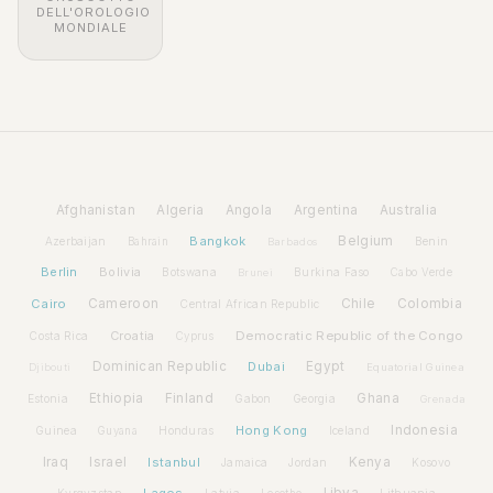
DELL'OROLOGIO
MONDIALE
Afghanistan
Algeria
Angola
Argentina
Australia
Bangkok
Belgium
Azerbaijan
Benin
Bahrain
Barbados
Berlin
Bolivia
Botswana
Burkina Faso
Brunei
Cabo Verde
Cairo
Cameroon
Chile
Colombia
Central African Republic
Croatia
Democratic Republic of the Congo
Costa Rica
Cyprus
Dominican Republic
Dubai
Egypt
Djibouti
Equatorial Guinea
Ethiopia
Finland
Ghana
Estonia
Gabon
Georgia
Grenada
Hong Kong
Indonesia
Guinea
Honduras
Iceland
Guyana
Iraq
Israel
Istanbul
Kenya
Jamaica
Jordan
Kosovo