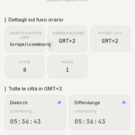
Dettagli sul fuso orario
IDENTIFICATORE
ABBREVIAZIONE
OFFSET UTC
IANA
GMT+2
GMT+2
Europe/Luxembourg
CITTÀ
PAESI
8
1
Tutte le città in GMT+2
Diekirch
Differdange
Luxembourg
Luxembourg
05:36:44
05:36:44