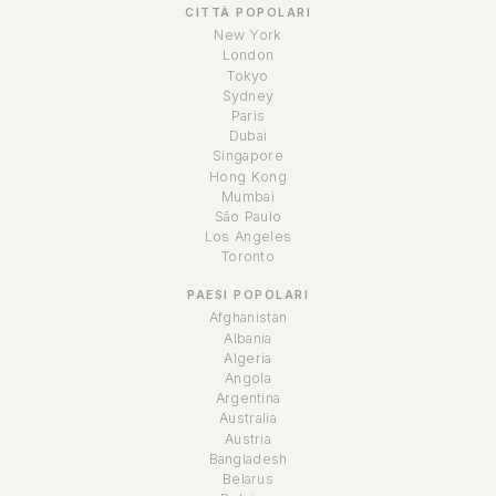
CITTÀ POPOLARI
New York
London
Tokyo
Sydney
Paris
Dubai
Singapore
Hong Kong
Mumbai
São Paulo
Los Angeles
Toronto
PAESI POPOLARI
Afghanistan
Albania
Algeria
Angola
Argentina
Australia
Austria
Bangladesh
Belarus