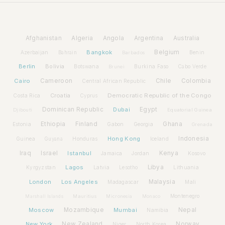
Afghanistan
Algeria
Angola
Argentina
Australia
Bangkok
Belgium
Azerbaijan
Benin
Bahrain
Barbados
Berlin
Bolivia
Botswana
Burkina Faso
Brunei
Cabo Verde
Cairo
Cameroon
Chile
Colombia
Central African Republic
Croatia
Democratic Republic of the Congo
Costa Rica
Cyprus
Dominican Republic
Dubai
Egypt
Djibouti
Equatorial Guinea
Ethiopia
Finland
Ghana
Estonia
Gabon
Georgia
Grenada
Hong Kong
Indonesia
Guinea
Honduras
Iceland
Guyana
Iraq
Israel
Istanbul
Kenya
Jamaica
Jordan
Kosovo
Lagos
Libya
Kyrgyzstan
Latvia
Lithuania
Lesotho
London
Los Angeles
Malaysia
Madagascar
Mali
Montenegro
Marshall Islands
Mauritius
Micronesia
Monaco
Moscow
Mozambique
Mumbai
Nepal
Namibia
New York
New Zealand
Norway
Niger
North Korea