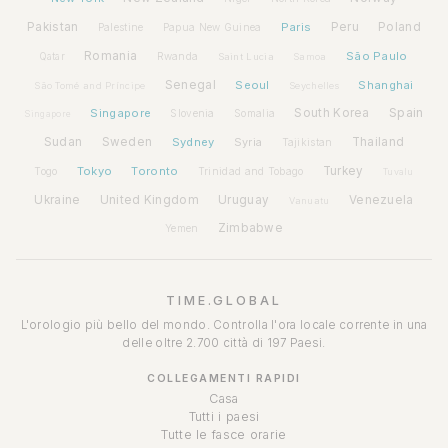
Pakistan
Paris
Peru
Poland
Palestine
Papua New Guinea
Romania
São Paulo
Rwanda
Qatar
Saint Lucia
Samoa
Senegal
Seoul
Shanghai
São Tomé and Príncipe
Seychelles
Spain
Singapore
South Korea
Slovenia
Somalia
Singapore
Sudan
Sweden
Sydney
Syria
Thailand
Tajikistan
Tokyo
Toronto
Turkey
Togo
Trinidad and Tobago
Tuvalu
Ukraine
United Kingdom
Uruguay
Venezuela
Vanuatu
Zimbabwe
Yemen
TIME.GLOBAL
L'orologio più bello del mondo. Controlla l'ora locale corrente in una
delle oltre 2.700 città di 197 Paesi.
COLLEGAMENTI RAPIDI
Casa
Tutti i paesi
Tutte le fasce orarie