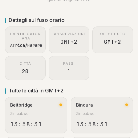
Dettagli sul fuso orario
IDENTIFICATORE
ABBREVIAZIONE
OFFSET UTC
IANA
GMT+2
GMT+2
Africa/Harare
CITTÀ
PAESI
20
1
Tutte le città in GMT+2
Beitbridge
Bindura
Zimbabwe
Zimbabwe
13:58:31
13:58:31