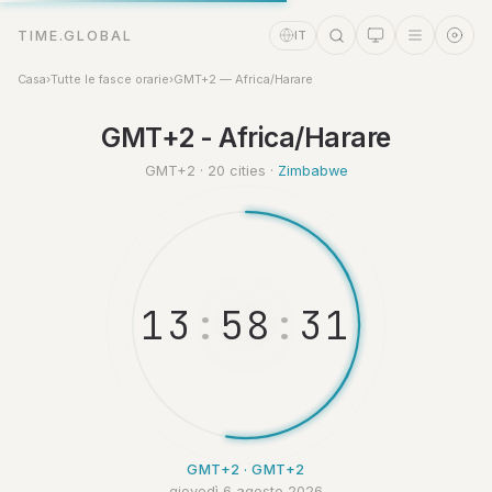
TIME.GLOBAL
IT
Casa
›
Tutte le fasce orarie
›
GMT+2 — Africa/Harare
GMT+2 - Africa/Harare
Assistente a tempo
Online
GMT+2 · 20 cities ·
Zimbabwe
1
3
:
5
8
:
3
1
GMT+2 · GMT+2
giovedì 6 agosto 2026