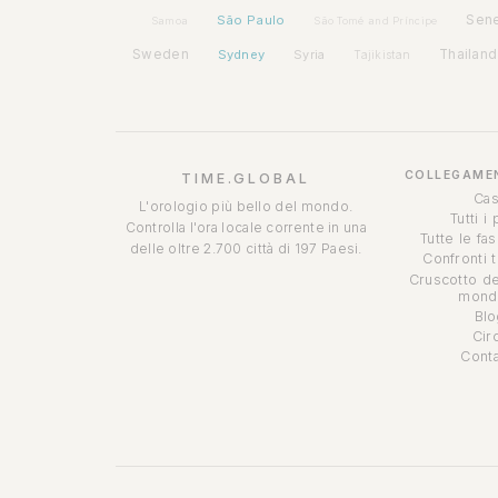
São Paulo
Sen
Samoa
São Tomé and Príncipe
Sweden
Sydney
Syria
Thailand
Tajikistan
COLLEGAMEN
TIME.GLOBAL
Cas
L'orologio più bello del mondo.
Tutti i
Controlla l'ora locale corrente in una
Tutte le fa
delle oltre 2.700 città di 197 Paesi.
Confronti 
Cruscotto de
mondi
Blo
Cir
Conta