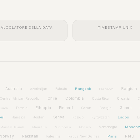
ALCOLATORE DELLA DATA
TIMESTAMP UNIX
Australia
Bangkok
Belgium
Azerbaijan
Bahrain
Barbados
Chile
Colombia
Croatia
Central African Republic
Costa Rica
C
Ethiopia
Finland
Ghana
Estonia
Gabon
Georgia
uinea
bul
Kenya
Lagos
Jamaica
Jordan
Kosovo
Kyrgyzstan
L
Mosco
Montenegro
Marshall Islands
Mauritius
Micronesia
Monaco
Norway
Pakistan
Paris
Peru
Palestine
Papua New Guinea