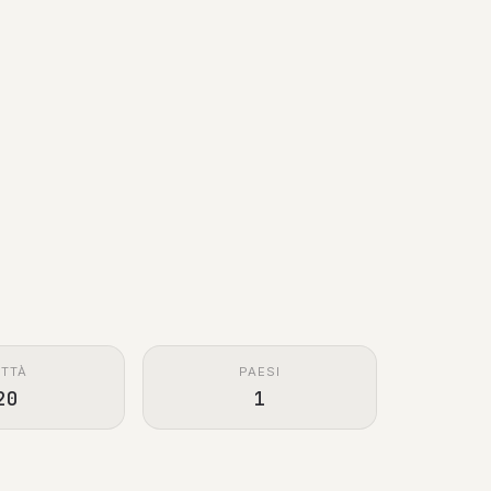
ITTÀ
PAESI
20
1