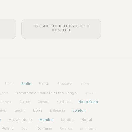
CRUSCOTTO DELL'OROLOGIO
MONDIALE
Berlin
Bolivia
Benin
Botswana
Brunei
Democratic Republic of the Congo
yprus
Djibouti
Hong Kong
Guinea
Honduras
Grenada
Guyana
Libya
London
atvia
Lithuania
Lesotho
w
Mozambique
Mumbai
Nepal
Namibia
Poland
Romania
Rwanda
Qatar
Saint Lucia