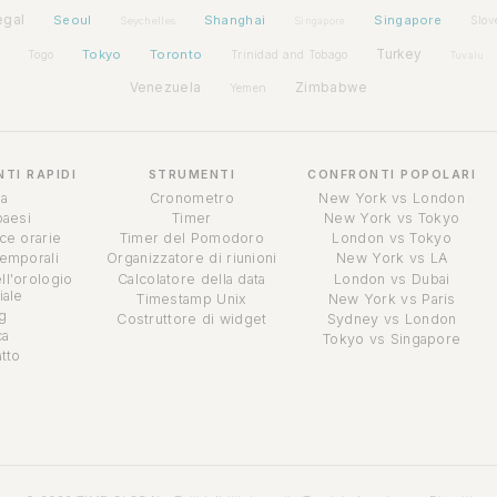
egal
Seoul
Shanghai
Singapore
Slov
Seychelles
Singapore
Tokyo
Toronto
Turkey
Togo
Trinidad and Tobago
Tuvalu
Venezuela
Zimbabwe
Yemen
TI RAPIDI
STRUMENTI
CONFRONTI POPOLARI
a
Cronometro
New York vs London
 paesi
Timer
New York vs Tokyo
sce orarie
Timer del Pomodoro
London vs Tokyo
temporali
Organizzatore di riunioni
New York vs LA
ll'orologio
Calcolatore della data
London vs Dubai
ale
Timestamp Unix
New York vs Paris
g
Costruttore di widget
Sydney vs London
ca
Tokyo vs Singapore
tto