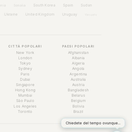
Spain
South Korea
Sudan
enia
Somalia
Ukraine
United Kingdom
Uruguay
Vanuatu
CITTÀ POPOLARI
PAESI POPOLARI
New York
Afghanistan
London
Albania
Tokyo
Algeria
Sydney
Angola
Paris
Argentina
Dubai
Australia
Singapore
Austria
Assistente a tempo
Hong Kong
Bangladesh
Online
Mumbai
Belarus
São Paulo
Belgium
Los Angeles
Bolivia
Toronto
Brazil
Chiedete del tempo ovunque...