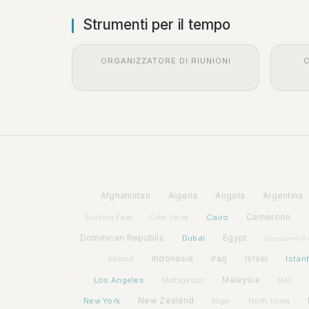
Strumenti per il tempo
ORGANIZZATORE DI RIUNIONI
C
Afghanistan
Algeria
Angola
Argentina
Cairo
Cameroon
Burkina Faso
Cabo Verde
Dominican Republic
Dubai
Egypt
Equatorial G
Indonesia
Iraq
Israel
Istan
Iceland
Los Angeles
Malaysia
Madagascar
Mali
New York
New Zealand
Niger
North Korea