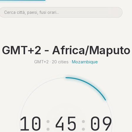
GMT+2 - Africa/Maputo
GMT+2 · 20 cities ·
Mozambique
1
0
:
4
5
:
1
0