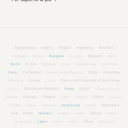
Afghanistan
Algeria
Angola
Argentina
Australia
Bangkok
Belgium
Azerbaijan
Benin
Bahrain
Barbados
Berlin
Bolivia
Botswana
Burkina Faso
Brunei
Cabo Verde
Cairo
Cameroon
Chile
Colombia
Central African Republic
Croatia
Democratic Republic of the Congo
Costa Rica
Cyprus
Dominican Republic
Dubai
Egypt
Djibouti
Equatorial Guinea
Ethiopia
Finland
Ghana
Estonia
Gabon
Georgia
Grenada
Hong Kong
Indonesia
Guinea
Honduras
Iceland
Guyana
Iraq
Israel
Istanbul
Kenya
Jamaica
Jordan
Kosovo
Lagos
Libya
Kyrgyzstan
Latvia
Lithuania
Lesotho