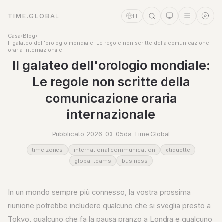
TIME.GLOBAL
IT
Casa
›
Blog
›
Il galateo dell'orologio mondiale: Le regole non scritte della comunicazione
oraria internazionale
Il galateo dell'orologio mondiale:
Le regole non scritte della
comunicazione oraria
internazionale
Pubblicato 2026-03-05
da Time.Global
Assistente a tempo
time zones
international communication
etiquette
Online
global teams
business
In un mondo sempre più connesso, la vostra prossima
riunione potrebbe includere qualcuno che si sveglia presto a
Tokyo, qualcuno che fa la pausa pranzo a Londra e qualcuno