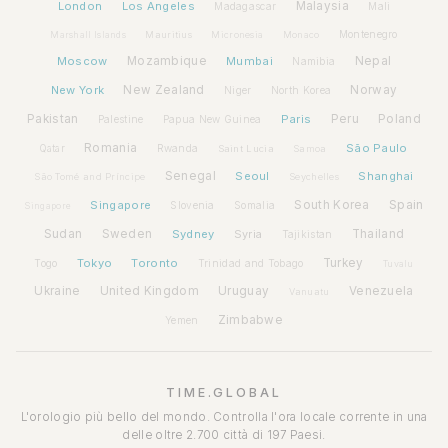
London
Los Angeles
Malaysia
Madagascar
Mali
Montenegro
Marshall Islands
Mauritius
Micronesia
Monaco
Moscow
Mozambique
Mumbai
Nepal
Namibia
New York
New Zealand
Norway
Niger
North Korea
Pakistan
Paris
Peru
Poland
Palestine
Papua New Guinea
Romania
São Paulo
Rwanda
Qatar
Saint Lucia
Samoa
Senegal
Seoul
Shanghai
São Tomé and Príncipe
Seychelles
Spain
Singapore
South Korea
Slovenia
Somalia
Singapore
Sudan
Sweden
Sydney
Syria
Thailand
Tajikistan
Tokyo
Toronto
Turkey
Togo
Trinidad and Tobago
Tuvalu
Ukraine
United Kingdom
Uruguay
Venezuela
Vanuatu
Zimbabwe
Yemen
TIME.GLOBAL
L'orologio più bello del mondo. Controlla l'ora locale corrente in una
delle oltre 2.700 città di 197 Paesi.