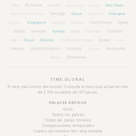
Romania
São Paulo
Rwanda
Qatar
Saint Lucia
Samoa
Senegal
Seoul
Shanghai
São Tomé and Príncipe
Seychelles
Spain
Singapore
South Korea
Slovenia
Somalia
Singapore
Sudan
Sweden
Sydney
Syria
Thailand
Tajikistan
Tokyo
Toronto
Turkey
Togo
Trinidad and Tobago
Tuvalu
Ukraine
United Kingdom
Uruguay
Venezuela
Vanuatu
Zimbabwe
Yemen
TIME.GLOBAL
El reloj más bonito del mundo. Consulta la hora local actual en más
de 2.700 ciudades de 197 países.
ENLACES RÁPIDOS
Inicio
Todos los países
Todas las zonas horarias
Comparaciones temporales
Cuadro de mandos del reloj mundial