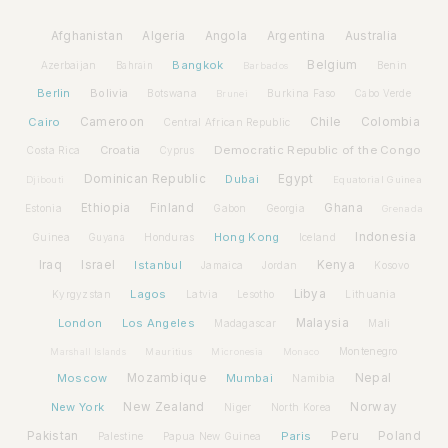
Afghanistan
Algeria
Angola
Argentina
Australia
Bangkok
Belgium
Azerbaijan
Benin
Bahrain
Barbados
Berlin
Bolivia
Botswana
Burkina Faso
Brunei
Cabo Verde
Cairo
Cameroon
Chile
Colombia
Central African Republic
Croatia
Democratic Republic of the Congo
Costa Rica
Cyprus
Dominican Republic
Dubai
Egypt
Djibouti
Equatorial Guinea
Ethiopia
Finland
Ghana
Estonia
Gabon
Georgia
Grenada
Hong Kong
Indonesia
Guinea
Honduras
Iceland
Guyana
Iraq
Israel
Istanbul
Kenya
Jamaica
Jordan
Kosovo
Lagos
Libya
Kyrgyzstan
Latvia
Lithuania
Lesotho
London
Los Angeles
Malaysia
Madagascar
Mali
Montenegro
Marshall Islands
Mauritius
Micronesia
Monaco
Moscow
Mozambique
Mumbai
Nepal
Namibia
New York
New Zealand
Norway
Niger
North Korea
Pakistan
Paris
Peru
Poland
Palestine
Papua New Guinea