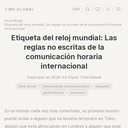
TIME.GLOBAL
ES
Inicio
›
Blog
›
Etiqueta del reloj mundial: Las reglas no escritas de la comunicación horaria
internacional
Etiqueta del reloj mundial: Las
reglas no escritas de la
comunicación horaria
internacional
Publicado en 2026-03-05
por Time.Global
Asistente de tiempo
time zones
international communication
etiquette
Online
global teams
business
En un mundo cada vez más conectado, su próxima reunión
puede incluir a alguien que se levanta temprano en Tokio,
alguien que está almorzando en Londres y alguien que está