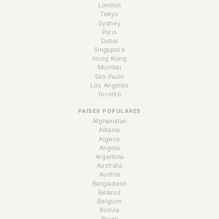
London
Tokyo
Sydney
Paris
Dubai
Singapore
Hong Kong
Mumbai
São Paulo
Los Angeles
Toronto
PAÍSES POPULARES
Afghanistan
Albania
Algeria
Angola
Argentina
Australia
Austria
Bangladesh
Belarus
Belgium
Bolivia
Brazil