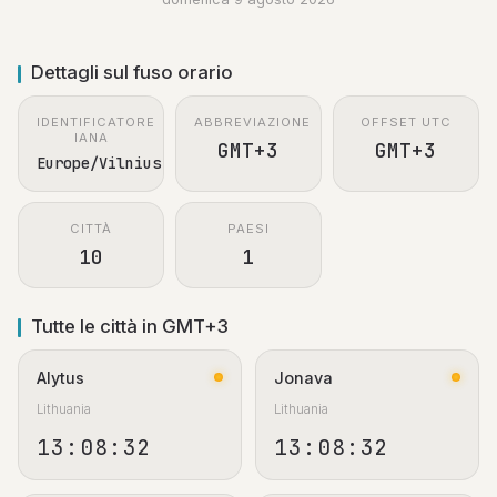
Dettagli sul fuso orario
IDENTIFICATORE
ABBREVIAZIONE
OFFSET UTC
IANA
GMT+3
GMT+3
Europe/Vilnius
CITTÀ
PAESI
10
1
Tutte le città in GMT+3
Alytus
Jonava
Lithuania
Lithuania
13:08:33
13:08:33