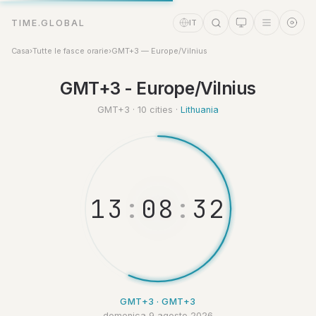
TIME.GLOBAL
IT
Casa
›
Tutte le fasce orarie
›
GMT+3 — Europe/Vilnius
Assistente a tempo
GMT+3 - Europe/Vilnius
Online
GMT+3 · 10 cities ·
Lithuania
1
3
:
0
8
:
3
3
GMT+3 · GMT+3
domenica 9 agosto 2026