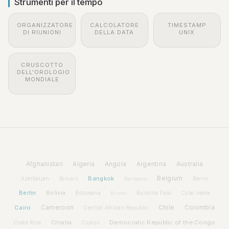
Strumenti per il tempo
ORGANIZZATORE
CALCOLATORE
TIMESTAMP
DI RIUNIONI
DELLA DATA
UNIX
CRUSCOTTO
DELL'OROLOGIO
MONDIALE
Afghanistan
Algeria
Angola
Argentina
Australia
Bangkok
Belgium
Azerbaijan
Benin
Bahrain
Barbados
Berlin
Bolivia
Botswana
Burkina Faso
Brunei
Cabo Verde
Cairo
Cameroon
Chile
Colombia
Central African Republic
Croatia
Democratic Republic of the Congo
Costa Rica
Cyprus