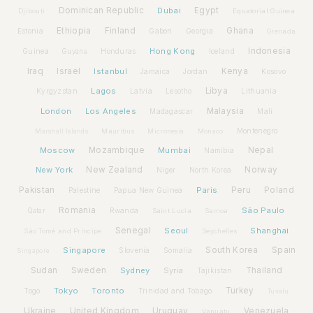
Dominican Republic
Dubai
Egypt
Djibouti
Equatorial Guinea
Ethiopia
Finland
Ghana
Estonia
Gabon
Georgia
Grenada
Hong Kong
Indonesia
Guinea
Honduras
Iceland
Guyana
Iraq
Israel
Istanbul
Kenya
Jamaica
Jordan
Kosovo
Lagos
Libya
Kyrgyzstan
Latvia
Lithuania
Lesotho
London
Los Angeles
Malaysia
Madagascar
Mali
Montenegro
Marshall Islands
Mauritius
Micronesia
Monaco
Moscow
Mozambique
Mumbai
Nepal
Namibia
New York
New Zealand
Norway
Niger
North Korea
Pakistan
Paris
Peru
Poland
Palestine
Papua New Guinea
Romania
São Paulo
Rwanda
Qatar
Saint Lucia
Samoa
Senegal
Seoul
Shanghai
São Tomé and Príncipe
Seychelles
Spain
Singapore
South Korea
Slovenia
Somalia
Singapore
Sudan
Sweden
Sydney
Syria
Thailand
Tajikistan
Tokyo
Toronto
Turkey
Togo
Trinidad and Tobago
Tuvalu
Ukraine
United Kingdom
Uruguay
Venezuela
Vanuatu