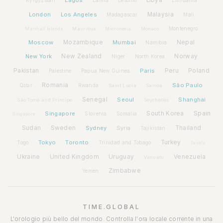
Lagos
Libya
Kyrgyzstan
Latvia
Lithuania
Lesotho
London
Los Angeles
Malaysia
Madagascar
Mali
Montenegro
Marshall Islands
Mauritius
Micronesia
Monaco
Moscow
Mozambique
Mumbai
Nepal
Namibia
New York
New Zealand
Norway
Niger
North Korea
Pakistan
Paris
Peru
Poland
Palestine
Papua New Guinea
Romania
São Paulo
Rwanda
Qatar
Saint Lucia
Samoa
Senegal
Seoul
Shanghai
São Tomé and Príncipe
Seychelles
Spain
Singapore
South Korea
Slovenia
Somalia
Singapore
Sudan
Sweden
Sydney
Syria
Thailand
Tajikistan
Tokyo
Toronto
Turkey
Togo
Trinidad and Tobago
Tuvalu
Ukraine
United Kingdom
Uruguay
Venezuela
Vanuatu
Zimbabwe
Yemen
TIME.GLOBAL
L'orologio più bello del mondo. Controlla l'ora locale corrente in una