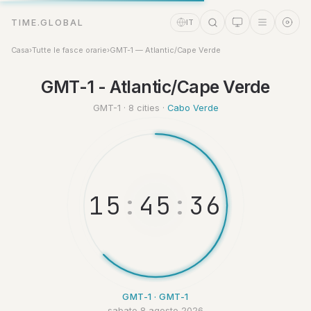
TIME.GLOBAL
IT
Casa
›
Tutte le fasce orarie
›
GMT-1 — Atlantic/Cape Verde
Assistente a tempo
GMT-1 - Atlantic/Cape Verde
Online
GMT-1 · 8 cities ·
Cabo Verde
1
5
:
4
5
:
3
7
GMT-1 · GMT-1
sabato 8 agosto 2026