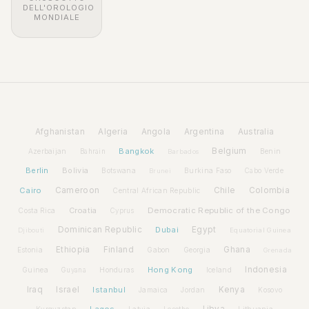
DELL'OROLOGIO
MONDIALE
Afghanistan
Algeria
Angola
Argentina
Australia
Bangkok
Belgium
Azerbaijan
Benin
Bahrain
Barbados
Berlin
Bolivia
Botswana
Burkina Faso
Brunei
Cabo Verde
Cairo
Cameroon
Chile
Colombia
Central African Republic
Croatia
Democratic Republic of the Congo
Costa Rica
Cyprus
Dominican Republic
Dubai
Egypt
Djibouti
Equatorial Guinea
Ethiopia
Finland
Ghana
Estonia
Gabon
Georgia
Grenada
Hong Kong
Indonesia
Guinea
Honduras
Iceland
Guyana
Iraq
Israel
Istanbul
Kenya
Jamaica
Jordan
Kosovo