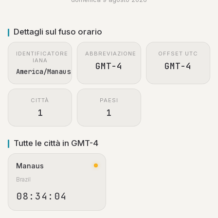
Dettagli sul fuso orario
IDENTIFICATORE
ABBREVIAZIONE
OFFSET UTC
IANA
GMT-4
GMT-4
America/Manaus
CITTÀ
PAESI
1
1
Tutte le città in GMT-4
Manaus
Brazil
08:34:05