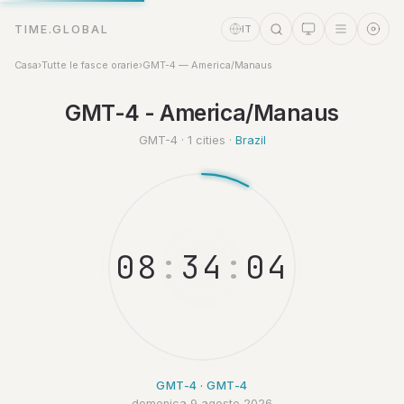
TIME.GLOBAL
IT
Casa
›
Tutte le fasce orarie
›
GMT-4 — America/Manaus
Assistente a tempo
GMT-4 - America/Manaus
Online
GMT-4 · 1 cities ·
Brazil
0
8
:
3
4
:
0
5
GMT-4 · GMT-4
domenica 9 agosto 2026