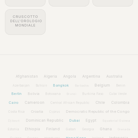
CRUSCOTTO
DELL'OROLOGIO
MONDIALE
Afghanistan
Algeria
Angola
Argentina
Australia
Bangkok
Belgium
Azerbaijan
Benin
Bahrain
Barbados
Berlin
Bolivia
Botswana
Burkina Faso
Brunei
Cabo Verde
Cairo
Cameroon
Chile
Colombia
Central African Republic
Croatia
Democratic Republic of the Congo
Costa Rica
Cyprus
Dominican Republic
Dubai
Egypt
Djibouti
Equatorial Guinea
Ethiopia
Finland
Ghana
Estonia
Gabon
Georgia
Grenada