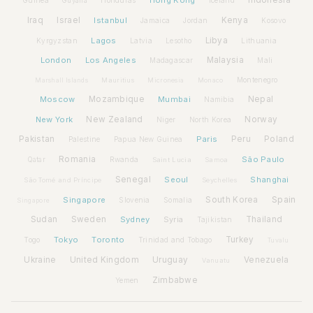
Hong Kong
Indonesia
Guinea
Honduras
Iceland
Guyana
Iraq
Israel
Istanbul
Kenya
Jamaica
Jordan
Kosovo
Lagos
Libya
Kyrgyzstan
Latvia
Lithuania
Lesotho
London
Los Angeles
Malaysia
Madagascar
Mali
Montenegro
Marshall Islands
Mauritius
Micronesia
Monaco
Moscow
Mozambique
Mumbai
Nepal
Namibia
New York
New Zealand
Norway
Niger
North Korea
Pakistan
Paris
Peru
Poland
Palestine
Papua New Guinea
Romania
São Paulo
Rwanda
Qatar
Saint Lucia
Samoa
Senegal
Seoul
Shanghai
São Tomé and Príncipe
Seychelles
Spain
Singapore
South Korea
Slovenia
Somalia
Singapore
Sudan
Sweden
Sydney
Syria
Thailand
Tajikistan
Tokyo
Toronto
Turkey
Togo
Trinidad and Tobago
Tuvalu
Ukraine
United Kingdom
Uruguay
Venezuela
Vanuatu
Zimbabwe
Yemen