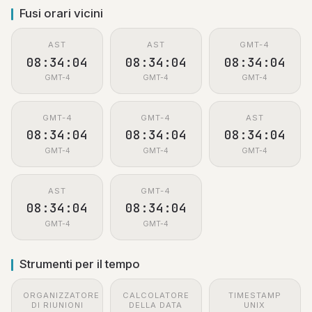
Fusi orari vicini
AST
AST
GMT-4
08:34:05
08:34:05
08:34:05
GMT-4
GMT-4
GMT-4
GMT-4
GMT-4
AST
08:34:05
08:34:05
08:34:05
GMT-4
GMT-4
GMT-4
AST
GMT-4
08:34:05
08:34:05
GMT-4
GMT-4
Strumenti per il tempo
ORGANIZZATORE
CALCOLATORE
TIMESTAMP
DI RIUNIONI
DELLA DATA
UNIX