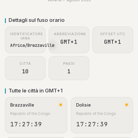
Dettagli sul fuso orario
IDENTIFICATORE
ABBREVIAZIONE
OFFSET UTC
IANA
GMT+1
GMT+1
Africa/Brazzaville
CITTÀ
PAESI
10
1
Tutte le città in GMT+1
Brazzaville
Dolisie
Republic of the Congo
Republic of the Congo
17:27:40
17:27:40