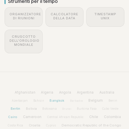
Strumenti per il tempo
ORGANIZZATORE
CALCOLATORE
TIMESTAMP
DI RIUNIONI
DELLA DATA
UNIX
CRUSCOTTO
DELL'OROLOGIO
MONDIALE
Afghanistan
Algeria
Angola
Argentina
Australia
Bangkok
Belgium
Azerbaijan
Benin
Bahrain
Barbados
Berlin
Bolivia
Botswana
Burkina Faso
Brunei
Cabo Verde
Cairo
Cameroon
Chile
Colombia
Central African Republic
Croatia
Democratic Republic of the Congo
Costa Rica
Cyprus