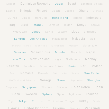
Dominican Republic
Dubai
Egypt
Djibouti
Equatorial Guinea
Ethiopia
Finland
Ghana
Estonia
Gabon
Georgia
Grenada
Hong Kong
Indonesia
Guinea
Honduras
Iceland
Guyana
Iraq
Israel
Istanbul
Kenya
Jamaica
Jordan
Kosovo
Lagos
Libya
Kyrgyzstan
Latvia
Lithuania
Lesotho
London
Los Angeles
Malaysia
Madagascar
Mali
Montenegro
Marshall Islands
Mauritius
Micronesia
Monaco
Moscow
Mozambique
Mumbai
Nepal
Namibia
New York
New Zealand
Norway
Niger
North Korea
Pakistan
Paris
Peru
Poland
Palestine
Papua New Guinea
Romania
São Paulo
Rwanda
Qatar
Saint Lucia
Samoa
Senegal
Seoul
Shanghai
São Tomé and Príncipe
Seychelles
Spain
Singapore
South Korea
Slovenia
Somalia
Singapore
Sudan
Sweden
Sydney
Syria
Thailand
Tajikistan
Tokyo
Toronto
Turkey
Togo
Trinidad and Tobago
Tuvalu
Ukraine
United Kingdom
Uruguay
Venezuela
Vanuatu