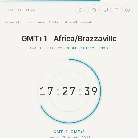
TIME.GLOBAL
IT
Casa
›
Tutte le fasce orarie
›
GMT+1 — Africa/Brazzaville
Assistente a tempo
GMT+1 - Africa/Brazzaville
Online
GMT+1 · 10 cities ·
Republic of the Congo
1
7
:
2
7
:
3
9
GMT+1 · GMT+1
venerdì 7 agosto 2026