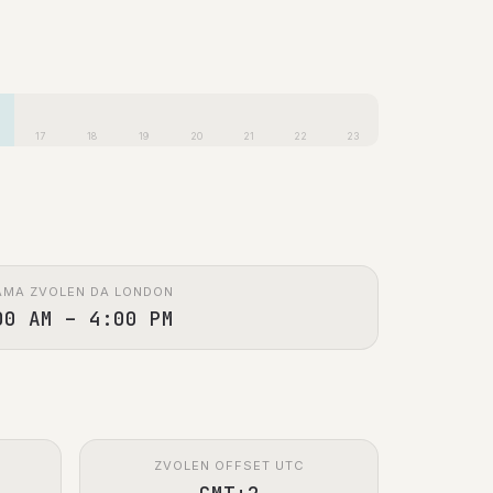
17
18
19
20
21
22
23
AMA ZVOLEN DA LONDON
00 AM – 4:00 PM
ZVOLEN OFFSET UTC