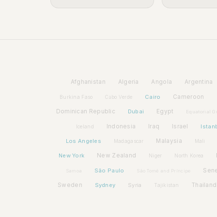
Afghanistan
Algeria
Angola
Argentina
Cairo
Cameroon
Burkina Faso
Cabo Verde
Dominican Republic
Dubai
Egypt
Equatorial G
Indonesia
Iraq
Israel
Istan
Iceland
Los Angeles
Malaysia
Madagascar
Mali
New York
New Zealand
Niger
North Korea
São Paulo
Sen
Samoa
São Tomé and Príncipe
Sweden
Sydney
Syria
Thailand
Tajikistan