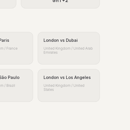
GMT+2
Paris
London vs Dubai
m / France
United Kingdom / United Arab
Emirates
São Paulo
London vs Los Angeles
m / Brazil
United Kingdom / United
States