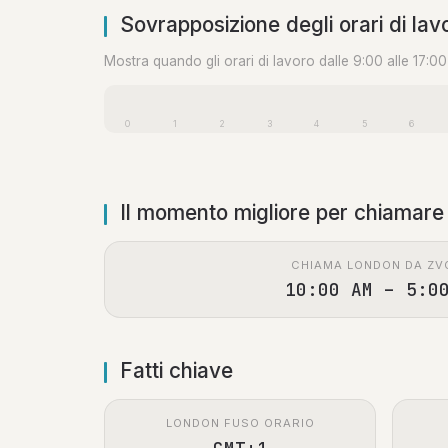
Sovrapposizione degli orari di lav
Mostra quando gli orari di lavoro dalle 9:00 alle 17:0
0
1
2
3
4
5
6
Il momento migliore per chiamare
CHIAMA LONDON DA ZV
10:00 AM – 5:0
Fatti chiave
LONDON FUSO ORARIO