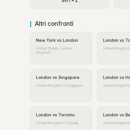
GMT+1
Altri confronti
New York vs London
London vs T
United States / United
United Kingdom 
Kingdom
London vs Singapore
London vs H
United Kingdom / Singapore
United Kingdom 
London vs Toronto
London vs Be
United Kingdom / Canada
United Kingdom