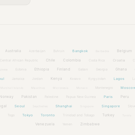
Australia
Bangkok
Belgium
Azerbaijan
Bahrain
Barbados
Chile
Colombia
Croatia
Central African Republic
Costa Rica
C
Ethiopia
Finland
Ghana
Estonia
Gabon
Georgia
uinea
bul
Kenya
Lagos
Jamaica
Jordan
Kosovo
Kyrgyzstan
L
Mosco
Montenegro
Marshall Islands
Mauritius
Micronesia
Monaco
Norway
Pakistan
Paris
Peru
Palestine
Papua New Guinea
egal
Seoul
Shanghai
Singapore
Slov
Seychelles
Singapore
Tokyo
Toronto
Turkey
Togo
Trinidad and Tobago
Tuvalu
Venezuela
Zimbabwe
Yemen