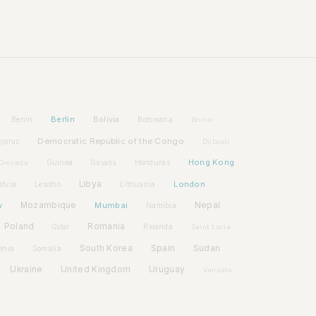
Berlin
Bolivia
Benin
Botswana
Brunei
Democratic Republic of the Congo
yprus
Djibouti
Hong Kong
Guinea
Honduras
Grenada
Guyana
Libya
London
atvia
Lithuania
Lesotho
w
Mozambique
Mumbai
Nepal
Namibia
Poland
Romania
Rwanda
Qatar
Saint Lucia
Spain
South Korea
Sudan
enia
Somalia
Ukraine
United Kingdom
Uruguay
Vanuatu