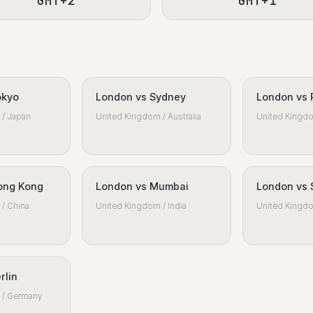
GMT+2
GMT+1
okyo
London vs Sydney
London vs 
/ Japan
United Kingdom / Australia
United Kingdo
ong Kong
London vs Mumbai
London vs 
/ China
United Kingdom / India
United Kingdo
rlin
 / Germany