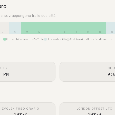
oro
0 si sovrappongono tra le due città.
7
8
9
10
11
12
13
14
15
16
Entrambi in orario d'ufficio
Una sola città
Al di fuori dell'orario di lavoro
OLEN
CHI
0 PM
9:
ZVOLEN FUSO ORARIO
LONDON OFFSET UTC